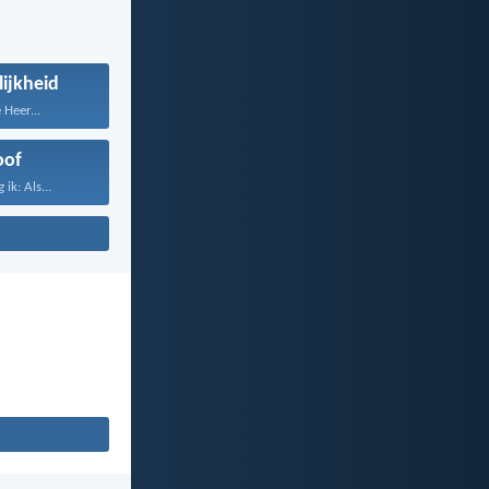
ijkheid
 Heer...
oof
ik: Als...