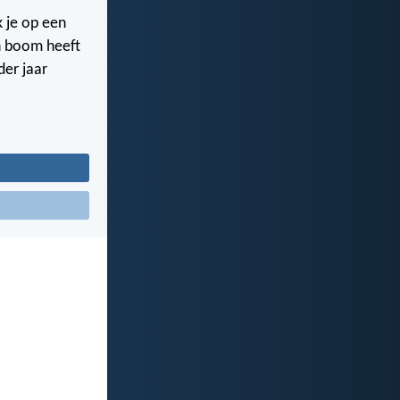
k je op een
’n boom heeft
der jaar