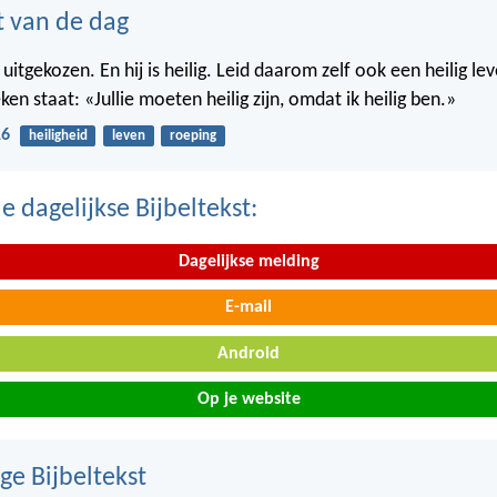
t van de dag
ie uitgekozen. En hij is heilig. Leid daarom zelf ook een heilig le
ken staat: «Jullie moeten heilig zijn, omdat ik heilig ben.»
16
heiligheid
leven
roeping
 dagelijkse Bijbeltekst:
Dagelijkse melding
E-mail
Android
Op je website
ge Bijbeltekst