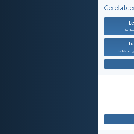
Gerelate
L
De Heer
Li
Liefde is: 