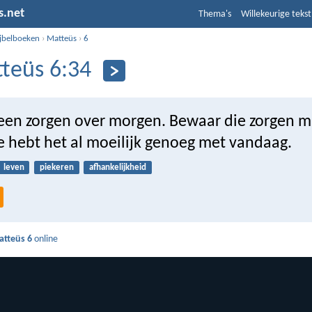
s.net
Thema's
Willekeurige tekst
ijbelboeken
›
Matteüs
›
6
teüs 6:34
een zorgen over morgen. Bewaar die zorgen m
e hebt het al moeilijk genoeg met vandaag.
leven
piekeren
afhankelijkheid
atteüs 6
online