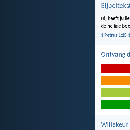
Bijbelteks
Hij heeft jull
de heilige boe
1 Petrus 1:15-
Ontvang de
Willekeuri