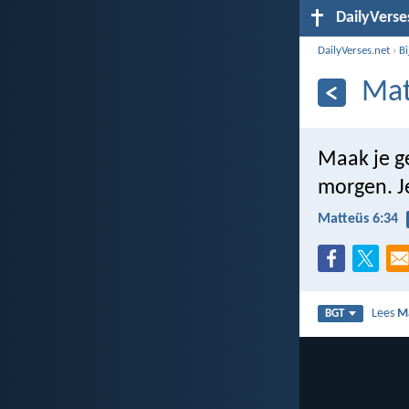
DailyVerse
DailyVerses.net
›
B
Mat
Maak je g
morgen. J
Matteüs 6:34
Lees
M
BGT