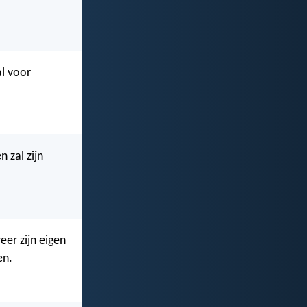
l voor
 zal zijn
er zijn eigen
en.