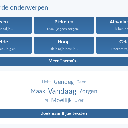
erde onderwerpen
even
Piekeren
Afhankel
 zal je...
Maak je geen zorgen...
Ik ben de
efde
Hoop
Gel
geduldig en...
Dit is mijn besluit...
Daarom zeg 
Meer Thema's...
Genoeg
Hebt
Geen
Vandaag
Maak
Zorgen
Moeilijk
Al
Over
Zoek naar Bijbelteksten