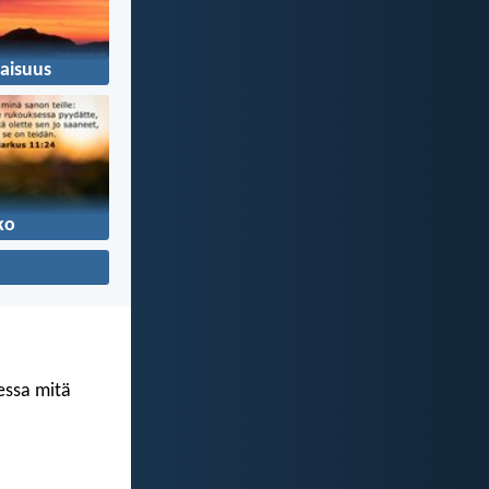
aisuus
ko
kessa mitä