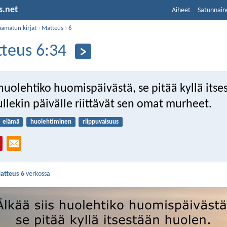
s.net
Aiheet
Satunnain
aamatun kirjat
›
Matteus
›
6
teus 6:34
 huolehtiko huomispäivästä, se pitää kyllä itse
llekin päivälle riittävät sen omat murheet.
elämä
huolehtiminen
riippuvaisuus
atteus 6
verkossa