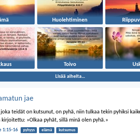
lämä
Huolehtiminen
Riippuv
kkaus
Toivo
Us
Lisää aiheita…
amatun jae
 joka teidät on kutsunut, on pyhä, niin tulkaa tekin pyhiksi kai
kirjoitettu: »Olkaa pyhät, sillä minä olen pyhä.»
je 1:15-16
pyhyys
elämä
kutsumus