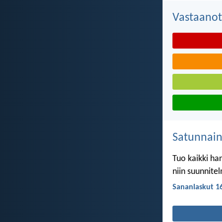
Vastaanot
Satunnai
Tuo kaikki ha
niin suunnite
Sananlaskut 1