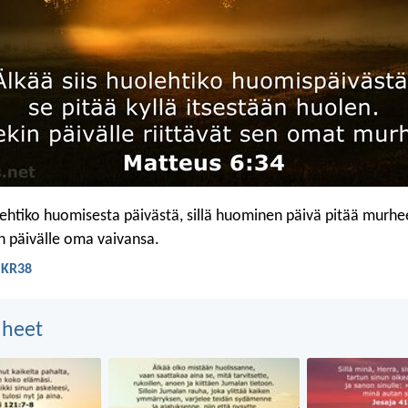
rehtiko huomisesta päivästä, sillä huominen päivä pitää murhe
in päivälle oma vaivansa.
 KR38
aiheet