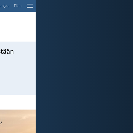
en jae
Tilaa
stään