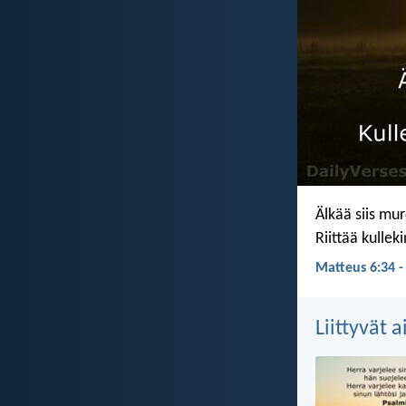
Älkää siis mu
Riittää kullek
Matteus 6:34 -
Liittyvät 