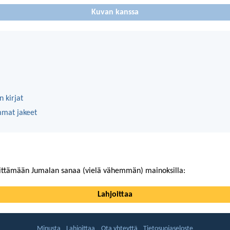
Kuvan kanssa
 kirjat
mmat jakeet
ittämään Jumalan sanaa (vielä vähemmän) mainoksilla:
Lahjoittaa
Minusta
Lahjoittaa
Ota yhteyttä
Tietosuojaseloste