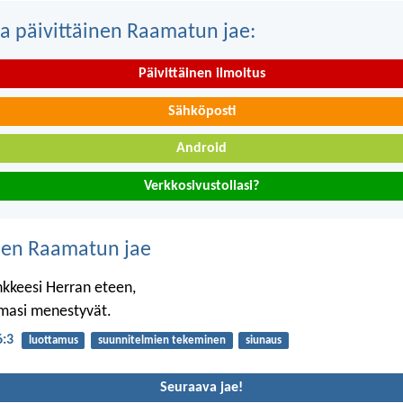
a päivittäinen Raamatun jae:
Päivittäinen ilmoitus
Sähköposti
Android
Verkkosivustollasi?
nen Raamatun jae
nkkeesi Herran eteen,
lmasi menestyvät.
6:3
luottamus
suunnitelmien tekeminen
siunaus
Seuraava jae!