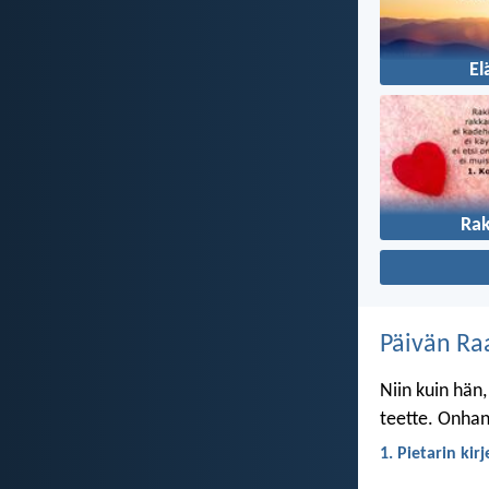
E
Ra
Päivän Ra
Niin kuin hän,
teette. Onhan 
1. Pietarin kir