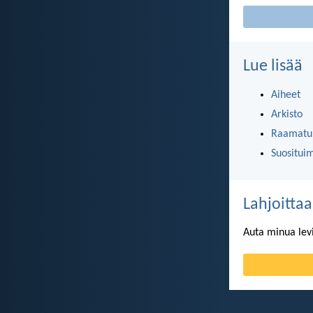
Lue lisää
Aiheet
Arkisto
Raamatun
Suositui
Lahjoittaa
Auta minua lev