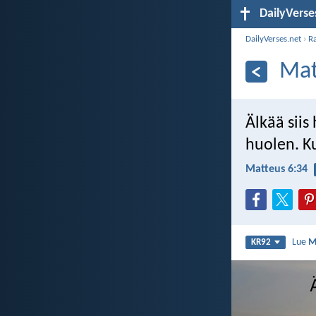
DailyVerse
DailyVerses.net
›
R
Mat
Älkää siis
huolen. Ku
Matteus 6:34
Lue
M
KR92