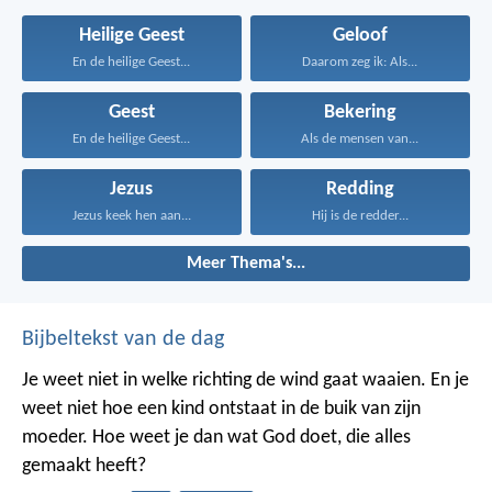
Heilige Geest
Geloof
En de heilige Geest...
Daarom zeg ik: Als...
Geest
Bekering
En de heilige Geest...
Als de mensen van...
Jezus
Redding
Jezus keek hen aan...
Hij is de redder...
Meer Thema's...
Bijbeltekst van de dag
Je weet niet in welke richting de wind gaat waaien. En je
weet niet hoe een kind ontstaat in de buik van zijn
moeder. Hoe weet je dan wat God doet, die alles
gemaakt heeft?