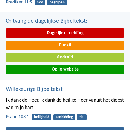
Prediker 11:5
God
begrijpen
Ontvang de dagelijkse Bijbeltekst:
Dagelijkse melding
E-mail
Android
Op je website
Willekeurige Bijbeltekst
Ik dank de Heer,
ik dank de heilige Heer
vanuit het diepst
van mijn hart.
Psalm 103:1
heiligheid
aanbidding
ziel