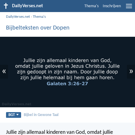
DailyVerses.net
Thema's
Inschrijven
DailyVerses.net
›
Thema's
Bijbelteksten over Dopen
«
»
BGT
Bijbel in Gewone Taal
Jullie zijn allemaal kinderen van God, omdat jullie