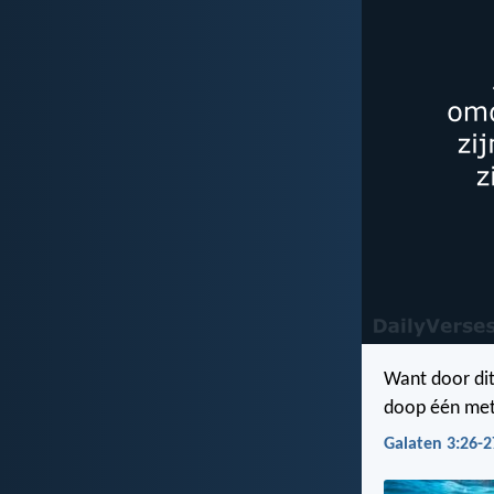
Want door dit
doop één met 
Galaten 3:26-2