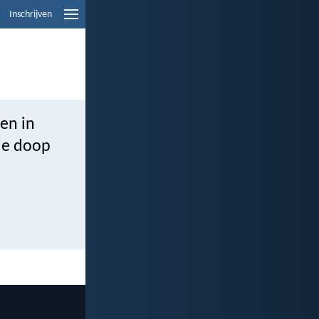
Inschrijven
ven in
lie doop