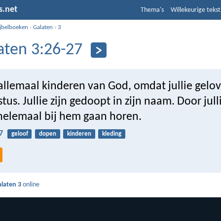
s.net
Thema's
Willekeurige tekst
ijbelboeken
›
Galaten
›
3
aten 3:26-27
n allemaal kinderen van God, omdat jullie gelo
stus. Jullie zijn gedoopt in zijn naam. Door jul
e helemaal bij hem gaan horen.
7
geloof
dopen
kinderen
kleding
laten 3
online