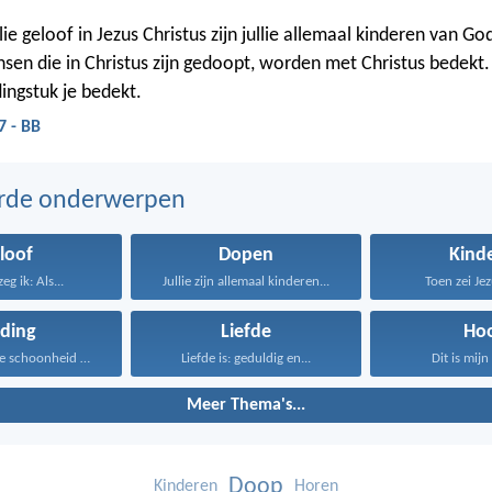
ie geloof in Jezus Christus zijn jullie allemaal kinderen van G
sen die in Christus zijn gedoopt, worden met Christus bedekt. 
dingstuk je bedekt.
7 - BB
erde onderwerpen
loof
Dopen
Kind
g ik: Als...
Jullie zijn allemaal kinderen...
Toen zei Jezu
eding
Liefde
Ho
Vrouwen, jullie schoonheid wordt...
Liefde is: geduldig en...
Dit is mijn 
Meer Thema's...
Doop
Kinderen
Horen