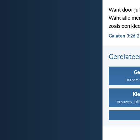
Want door jull
Want alle men
zoals een kle
Galaten 3:26-2
Gerelate
Ge
Daarom ze
Kl