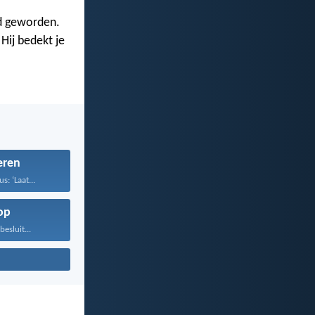
od geworden.
Hij bedekt je
eren
s: ‘Laat...
op
besluit...