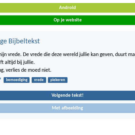
Android
Op je website
ge Bijbeltekst
 mijn vrede. De vrede die deze wereld jullie kan geven, duurt m
t altijd bij jullie.
g, verlies de moed niet.
7
bemoediging
vrede
piekeren
Volgende tekst!
Met afbeelding