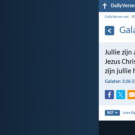
DailyVerse
DailyVerses.net
›
B
Gal
Jullie zij
Jezus Chri
zijn julli
Galaten 3:26-2
Lees
Ga
BGT