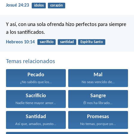
Josué 24:23
ídolos
corazón
Y así, con una sola ofrenda hizo perfectos para siempre
a los santificados.
Hebreos 10:14
sacrificio
santidad
Espíritu Santo
Temas relacionados
Pecado
Mal
¿No sabéis que los...
No seas vencido de...
Sacrificio
Sangre
Nadie tiene mayor amor...
Él nos ha librado...
Santidad
Promesas
Así que, amados, puesto...
No temas, porque yo...