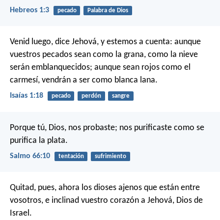
Hebreos 1:3
pecado
Palabra de Dios
Venid luego, dice Jehová, y estemos a cuenta:
aunque
vuestros pecados sean como la grana,
como la nieve
serán emblanquecidos;
aunque sean rojos como el
carmesí,
vendrán a ser como blanca lana.
Isaías 1:18
pecado
perdón
sangre
Porque tú, Dios, nos probaste;
nos purificaste como se
purifica la plata.
Salmo 66:10
tentación
sufrimiento
Quitad, pues, ahora los dioses ajenos que están entre
vosotros, e inclinad vuestro corazón a Jehová, Dios de
Israel.