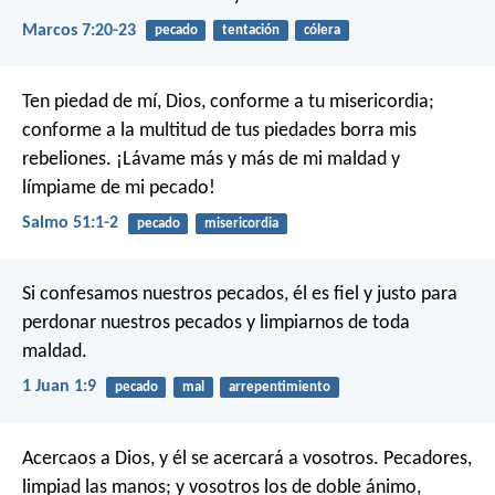
Marcos 7:20-23
pecado
tentación
cólera
Ten piedad de mí, Dios,
conforme a tu misericordia;
conforme a la multitud de tus piedades
borra mis
rebeliones.
¡Lávame más y más de mi maldad
y
límpiame de mi pecado!
Salmo 51:1-2
pecado
misericordia
Si confesamos nuestros pecados, él es fiel y justo para
perdonar nuestros pecados y limpiarnos de toda
maldad.
1 Juan 1:9
pecado
mal
arrepentimiento
Acercaos a Dios, y él se acercará a vosotros. Pecadores,
limpiad las manos; y vosotros los de doble ánimo,