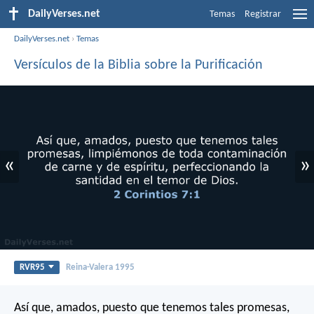
DailyVerses.net
Temas
Registrar
DailyVerses.net
›
Temas
Versículos de la Biblia sobre la Purificación
«
»
RVR95
Reina-Valera 1995
Así que, amados, puesto que tenemos tales promesas,