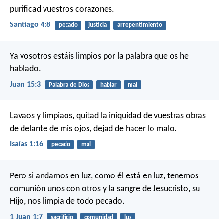
purificad vuestros corazones.
Santiago 4:8
pecado
justicia
arrepentimiento
Ya vosotros estáis limpios por la palabra que os he
hablado.
Juan 15:3
Palabra de Dios
hablar
mal
Lavaos y limpiaos,
quitad la iniquidad de vuestras obras
de delante de mis ojos,
dejad de hacer lo malo.
Isaías 1:16
pecado
mal
Pero si andamos en luz, como él está en luz, tenemos
comunión unos con otros y la sangre de Jesucristo, su
Hijo, nos limpia de todo pecado.
1 Juan 1:7
sacrificio
comunidad
luz