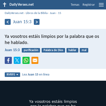
DailyVerses.net
Temas
Registrar
DailyVerses.net
›
Libros de la Biblia
›
Juan
›
15
Juan 15:3
Ya vosotros estáis limpios por la palabra que os
he hablado.
Juan 15:3
purificación
Palabra de Dios
hablar
mal
Lea
Juan 15
en línea
RVR95