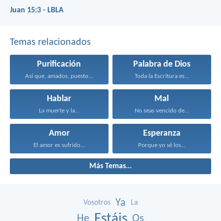
Juan 15:3 - LBLA
Temas relacionados
Purificación
Palabra de Dios
Así que, amados, puesto...
Toda la Escritura es...
Hablar
Mal
La muerte y la...
No seas vencido de...
Amor
Esperanza
El amor es sufrido...
Porque yo sé los...
Más Temas...
Ya
Vosotros
La
Estáis
He
Os