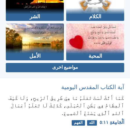
الكلام
الشر
المحبة
الأمل
مواضيع اخرى
آية الكتاب المقدس اليومية
كَمَا أَنَّكَ لَسْتَ تَعْلَمُ مَا هِيَ طَرِيقُ ٱلرِّيحِ، وَلَا كَيْفَ
ٱلْعِظَامُ فِي بَطْنِ ٱلْحُبْلَى، كَذَلِكَ لَا تَعْلَمُ أَعْمَالَ
ٱللهِ ٱلَّذِي يَصْنَعُ ٱلْجَمِيعَ.
اَلْجَامِعَةِ ١١:‏٥
الله
الفهم