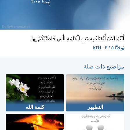
أَنْتُمُ الآنَ أَنْقِيَاءُ بِسَبَبِ الْكَلِمَةِ الَّتِي خَاطَبْتُكُمْ بِها.
يُوحَنَّا ١٥:‏٣ - KEH
مواضيع ذات صلة
التطهير
كلمة الله