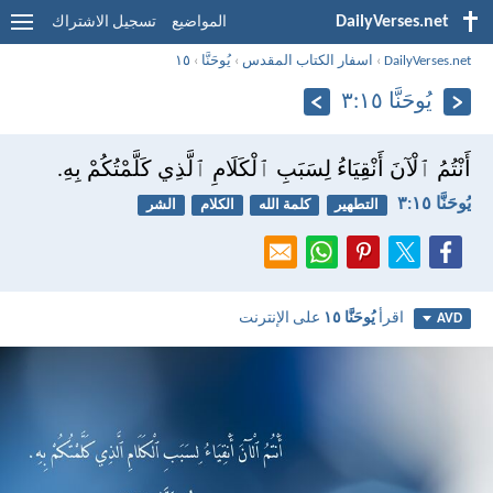
DailyVerses.net
المواضيع
تسجيل الاشتراك
DailyVerses.net
›
اسفار الكتاب المقدس
›
يُوحَنَّا
›
١٥
يُوحَنَّا ١٥:‏٣
أَنْتُمُ ٱلْآنَ أَنْقِيَاءُ لِسَبَبِ ٱلْكَلَامِ ٱلَّذِي كَلَّمْتُكُمْ بِهِ.
يُوحَنَّا ١٥:‏٣
التطهير
كلمة الله
الكلام
الشر
اقرأ
يُوحَنَّا ١٥
على الإنترنت
AVD