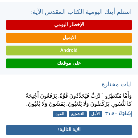
استلم أيتك اليومية الكتاب المقدس الآية:
الإخطار اليومي
الايميل
Android
على موقعك
ايات مختارة
وَأَمَّا مُنْتَظِرُو ٱلرَّبِّ فَيُجَدِّدُونَ قُوَّةً. يَرْفَعُونَ أَجْنِحَةً
كَٱلنُّسُورِ. يَرْكُضُونَ وَلَا يَتْعَبُونَ. يَمْشُونَ وَلَا يُعْيُونَ.
إِشَعْيَاءَ ٤٠:‏٣١
الأمل
التشجيع
القوة
الاية التالية!