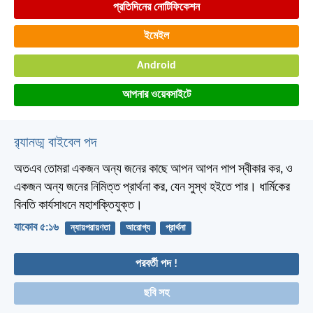
প্রতিদিনের নোটিফিকেশন
ইমেইল
Android
আপনার ওয়েবসাইটে
র‌্যানড্ম বাইবেল পদ
অতএব তোমরা একজন অন্য জনের কাছে আপন আপন পাপ স্বীকার কর, ও
একজন অন্য জনের নিমিত্ত প্রার্থনা কর, যেন সুস্থ হইতে পার। ধার্মিকের
বিনতি কার্যসাধনে মহাশক্তিযুক্ত।
যাকোব ৫:১৬
ন্যায়পরায়ণতা
আরোগ্য
প্রার্থনা
পরবর্তী পদ !
ছবি সহ