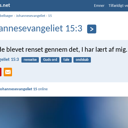
s.net
Emner
Tilfældigt v
ibelbøger
›
Johannesevangeliet
›
15
annesevangeliet 15:3
ede blevet renset gennem det, I har lært af mig.
eliet 15:3
renselse
Guds ord
tale
ondskab
Johannesevangeliet 15
online