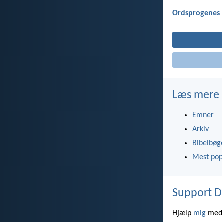
Ordsprogenes 
Læs mere
Emner
Arkiv
Bibelbøg
Mest pop
Support D
Hjælp
mig
med 