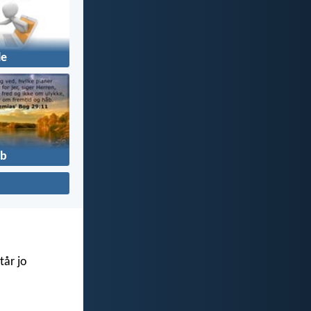
le
b
tår jo