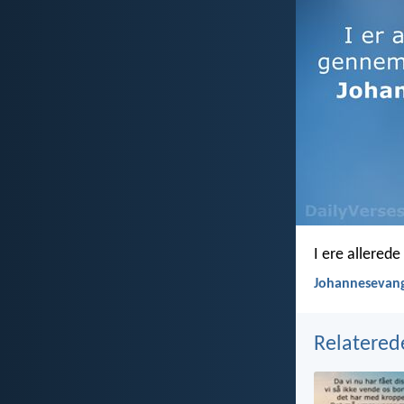
I ere allerede
Johannesevang
Relatered