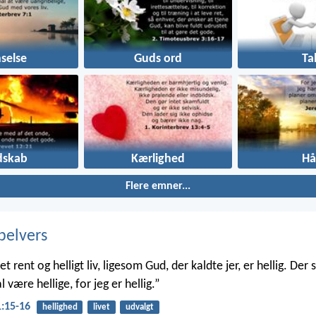
selse
Guds ord
Ta
dskab
Kærlighed
Hå
Flere emner...
belvers
et rent og helligt liv, ligesom Gud, der kaldte jer, er hellig. Der s
l være hellige, for jeg er hellig.”
1:15-16
hellighed
livet
udvalgt