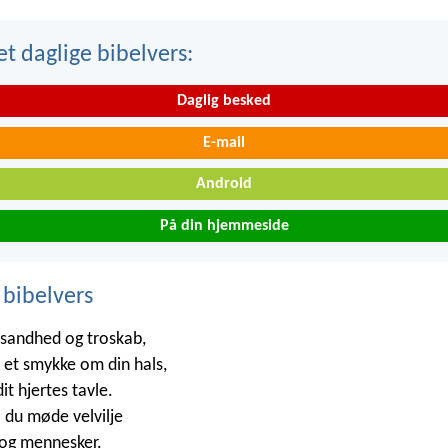
t daglige bibelvers:
Daglig besked
E-mail
Android
På din hjemmeside
 bibelvers
 sandhed og troskab,
et smykke om din hals,
it hjertes tavle.
l du møde velvilje
 og mennesker.