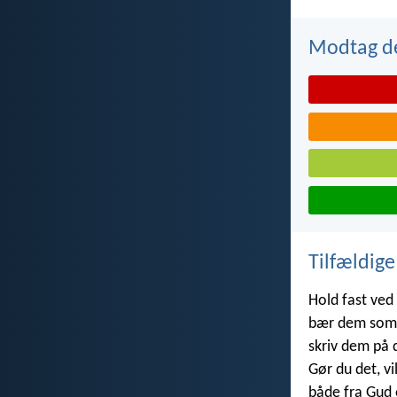
Modtag de
Tilfældige
Hold fast ved
bær dem som 
skriv dem på d
Gør du det, vi
både fra Gud