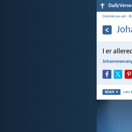
DailyVerse
DailyVerses.net
›
B
Joh
I er aller
Johannesevang
Læs
BDAN