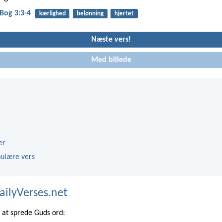
Bog 3:3-4
kærlighed
belønning
hjertet
Næste vers!
Med billede
er
ulære vers
ailyVerses.net
at sprede Guds ord: