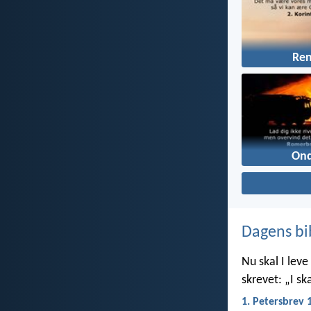
Ren
On
Dagens bi
Nu skal I leve 
skrevet: „I ska
1. Petersbrev 