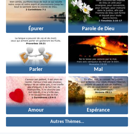
Épurer
Parole de Dieu
Parler
Mal
Amour
Espérance
Autres Thèmes...