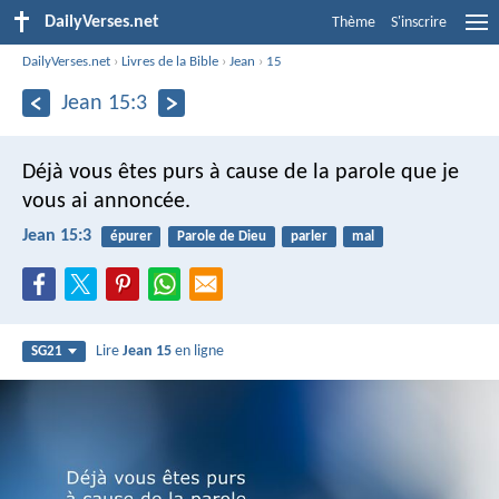
DailyVerses.net
Thème
S'inscrire
DailyVerses.net
›
Livres de la Bible
›
Jean
›
15
Jean 15:3
Déjà vous êtes purs à cause de la parole que je
vous ai annoncée.
Jean 15:3
épurer
Parole de Dieu
parler
mal
Lire
Jean 15
en ligne
SG21