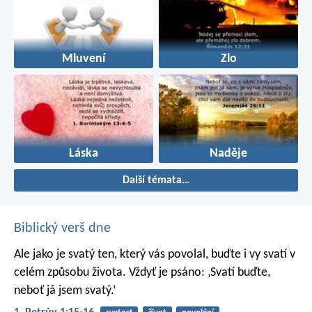
Mluvení
Zlo
Láska
Naděje
Další témata…
Biblický verš dne
Ale jako je svatý ten, který vás povolal, buďte i vy svatí v
celém způsobu života. Vždyť je psáno: ‚Svatí buďte,
neboť já jsem svatý.‘