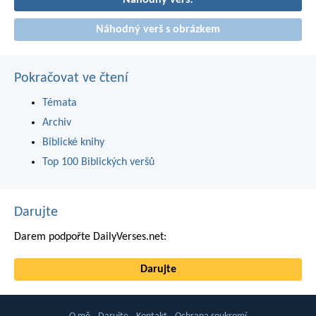
Náhodný verš!
Náhodný verš s obrázkem
Pokračovat ve čtení
Témata
Archiv
Biblické knihy
Top 100 Biblických veršů
Darujte
Darem podpořte DailyVerses.net:
Darujte