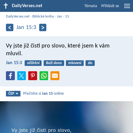
DailyVerses.net
Témata
Přihlásit se
DailyVerses.net
›
Biblické knihy
›
Jan
›
15
Jan 15:3
Vy jste již čisti pro slovo, které jsem k vám
mluvil.
Jan 15:3
očištění
Boží slovo
mluvení
zlo
Přečtěte si
Jan 15
online
ČEP