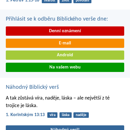
1. Petrův 1:15-16
svatost
život
povolání
Přihlásit se k odběru Biblického verše dne:
Denní oznámení
E-mail
Android
Na vašem webu
Náhodný Biblický verš
A tak zůstává víra, naděje, láska – ale největší z té
trojice je láska.
1. Korintským 13:13
víra
láska
naděje