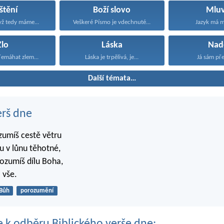
štění
Boží slovo
Mluv
yž tedy máme...
Veškeré Písmo je vdechnuté...
Jazyk má m
Zlo
Láska
Nad
emáhat zlem...
Láska je trpělivá, je...
Já sám pře
Další témata…
erš dne
zumíš cestě větru
 v lůnu těhotné,
rozumíš dílu Boha,
 vše.
Bůh
porozumění