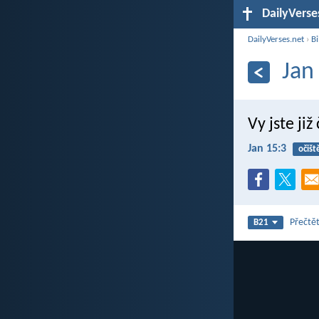
DailyVerse
DailyVerses.net
›
Bi
Jan
Vy jste již
Jan 15:3
očišt
Přečtět
B21