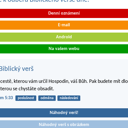
se k odběru Biblického verše dne:
Denní oznámení
E-mail
Android
Na vašem webu
iblický verš
 cestě, kterou vám určil Hospodin, váš Bůh. Pak budete mít dl
kterou se chystáte obsadit.
m 5:33
poslušnost
odměna
následování
Náhodný verš!
Náhodný verš s obrázkem