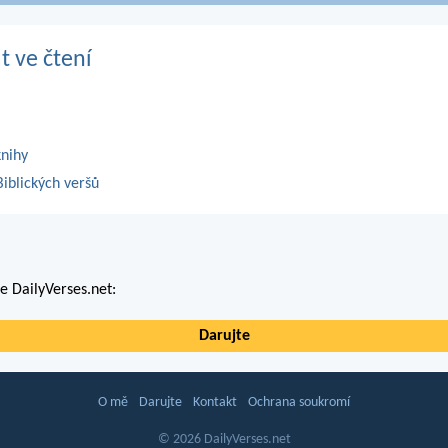
t ve čtení
knihy
iblických veršů
 DailyVerses.net:
Darujte
O mě
Darujte
Kontakt
Ochrana soukromí
© 2026 DailyVerses.net