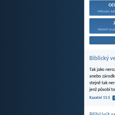
Oči
Milovaní, kd
Nenech se př
Biblický v
Tak jako nero
anebo zárodku
stejně tak ne
jenž působí to
Kazatel 11:5