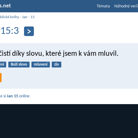
s.net
Témata
Náhodný verš
blické knihy
›
Jan
›
15
 15:3
 čistí díky slovu, které jsem k vám mluvil.
ění
Boží slovo
mluvení
zlo
e si
Jan 15
online