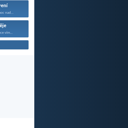
ení
oc nad...
ěje
ce vím...