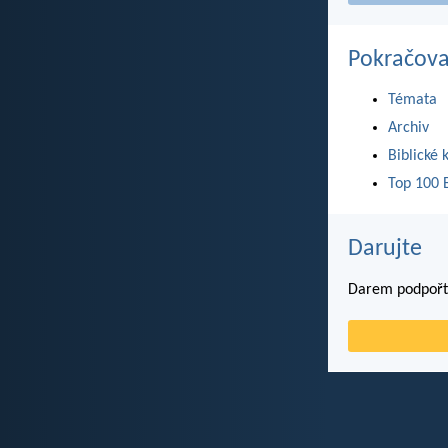
Pokračova
Témata
Archiv
Biblické 
Top 100 B
Darujte
Darem podpořte