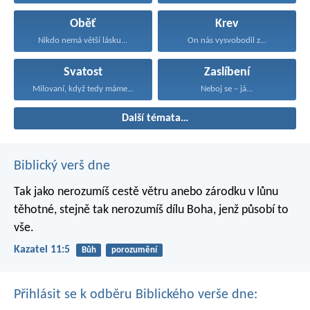
Oběť
Krev
Nikdo nemá větší lásku...
On nás vysvobodil z...
Svatost
Zaslíbení
Milovaní, když tedy máme...
Neboj se – já...
Další témata…
Biblický verš dne
Tak jako nerozumíš cestě větru
anebo zárodku v lůnu
těhotné,
stejně tak nerozumíš dílu Boha,
jenž působí to
vše.
Kazatel 11:5
Bůh
porozumění
Přihlásit se k odběru Biblického verše dne: