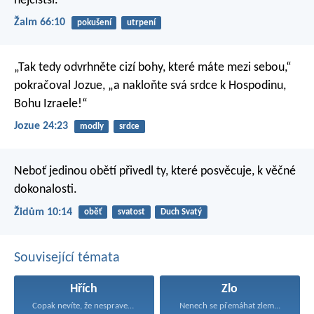
nejčistší.
Žalm 66:10
pokušení
utrpení
„Tak tedy odvrhněte cizí bohy, které máte mezi sebou,“
pokračoval Jozue, „a nakloňte svá srdce k Hospodinu,
Bohu Izraele!“
Jozue 24:23
modly
srdce
Neboť jedinou obětí přivedl ty, které posvěcuje, k věčné
dokonalosti.
Židům 10:14
oběť
svatost
Duch Svatý
Související témata
Hřích
Zlo
Copak nevíte, že nespravedliví...
Nenech se přemáhat zlem...