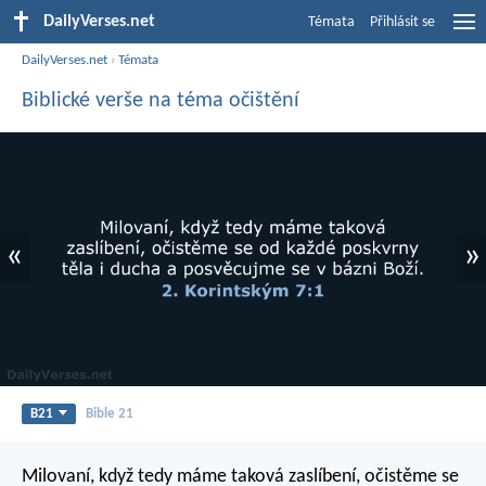
DailyVerses.net
Témata
Přihlásit se
DailyVerses.net
›
Témata
Biblické verše na téma očištění
«
»
B21
Bible 21
Milovaní, když tedy máme taková zaslíbení, očistěme se