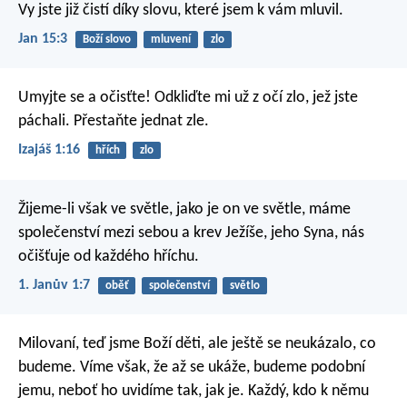
Vy jste již čistí díky slovu, které jsem k vám mluvil.
Jan 15:3
Boží slovo
mluvení
zlo
Umyjte se a očisťte!
Odkliďte mi už z očí
zlo, jež jste
páchali.
Přestaňte jednat zle.
Izajáš 1:16
hřích
zlo
Žijeme-li však ve světle, jako je on ve světle, máme
společenství mezi sebou a krev Ježíše, jeho Syna, nás
očišťuje od každého hříchu.
1. Janův 1:7
oběť
společenství
světlo
Milovaní, teď jsme Boží děti, ale ještě se neukázalo, co
budeme. Víme však, že až se ukáže, budeme podobní
jemu, neboť ho uvidíme tak, jak je. Každý, kdo k němu