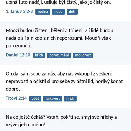
upíná tuto naději, usiluje být čistý, jako je čistý on.
1. Janův 3:2-3
rodina
nebe
děti
Mnozí budou čištěni, běleni a tříbeni. Zlí lidé budou i
nadále zlí a nikdo z nich neporozumí. Moudří však
porozumějí.
Daniel 12:10
hřích
porozumění
moudrost
On dal sám sebe za nás, aby nás vykoupil z veškeré
nepravosti a očistil si pro sebe zvláštní lid, horlivý konat
dobro.
Titovi 2:14
oběť
laskavost
hřích
Na co ještě čekáš? Vstaň, pokřti se, smyj své hříchy a
vzývej jeho jméno!