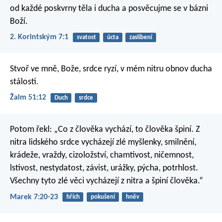
od každé poskvrny těla i ducha a posvěcujme se v bázni
Boží.
2. Korintským 7:1
svatost
úcta
zaslíbení
Stvoř ve mně, Bože, srdce ryzí,
v mém nitru obnov ducha
stálosti.
Žalm 51:12
Duch
srdce
Potom řekl: „Co z člověka vychází, to člověka špiní. Z
nitra lidského srdce vycházejí zlé myšlenky, smilnění,
krádeže, vraždy, cizoložství, chamtivost, ničemnost,
lstivost, nestydatost, závist, urážky, pýcha, potrhlost.
Všechny tyto zlé věci vycházejí z nitra a špiní člověka.“
Marek 7:20-23
hřích
pokušení
hněv