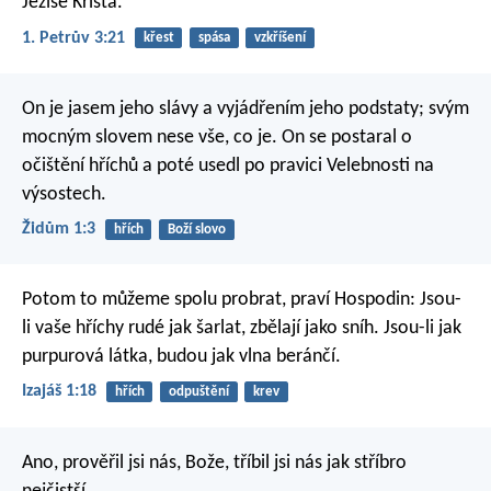
Ježíše Krista.
1. Petrův 3:21
křest
spása
vzkříšení
On je jasem jeho slávy a vyjádřením jeho podstaty; svým
mocným slovem nese vše, co je. On se postaral o
očištění hříchů a poté usedl po pravici Velebnosti na
výsostech.
Židům 1:3
hřích
Boží slovo
Potom to můžeme spolu probrat,
praví Hospodin:
Jsou-
li vaše hříchy rudé jak šarlat,
zbělají jako sníh.
Jsou-li jak
purpurová látka,
budou jak vlna beránčí.
Izajáš 1:18
hřích
odpuštění
krev
Ano, prověřil jsi nás, Bože,
tříbil jsi nás jak stříbro