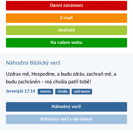
Denní oznámení
E-mail
Android
Na vašem webu
Náhodný Biblický verš
Uzdrav mě, Hospodine, a budu zdráv,
zachraň mě, a
budu zachráněn –
má chvála patří tobě!
Jeremjáš 17:14
nemoc
chvála
uzdravení
Náhodný verš!
Náhodný verš s obrázkem