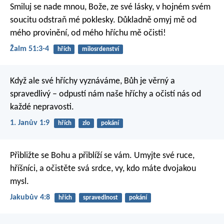
Smiluj se nade mnou, Bože, ze své lásky,
v hojném svém
soucitu odstraň mé poklesky.
Důkladně omyj mě od
mého provinění,
od mého hříchu mě očisti!
Žalm 51:3-4
hřích
milosrdenství
Když ale své hříchy vyznáváme, Bůh je věrný a
spravedlivý – odpustí nám naše hříchy a očistí nás od
každé nepravosti.
1. Janův 1:9
hřích
zlo
pokání
Přibližte se Bohu a přiblíží se vám. Umyjte své ruce,
hříšníci, a očistěte svá srdce, vy, kdo máte dvojakou
mysl.
Jakubův 4:8
hřích
spravedlnost
pokání