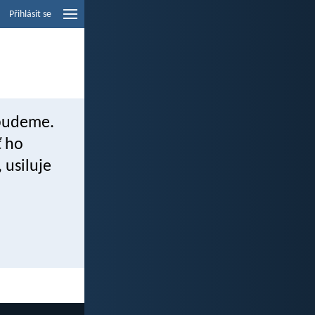
Přihlásit se
 budeme.
ť ho
 usiluje