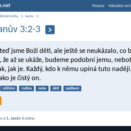
s.net
Témata
Náhodný verš
blické knihy
›
1. Janův
›
3
Janův 3:2-3
teď jsme Boží děti, ale ještě se neukázalo, co
, že až se ukáže, budeme podobní jemu, nebo
k, jak je. Každý, kdo k němu upíná tuto naději,
jako je čistý on.
očištění
rodina
nebe
děti
zaslíbení
e si
1. Janův 3
online