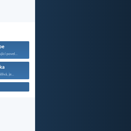
be
ící povel...
ka
livá, je...