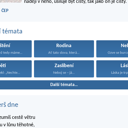
naději v něho, usiluje být čistý, tak jako on je čistý.
- ČEP
í témata
štění
Rodina
Ne
yž tedy máme...
Ať tato slova, která...
Ozve se burcuj
ěti
Zaslíbení
Lás
ekl: „Nechte...
Neboj se – já...
Láska je trpě
Další témata…
erš dne
zumíš cestě větru
 v lůnu těhotné,