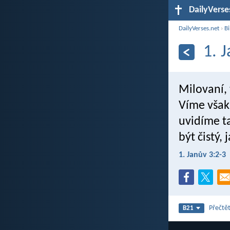
DailyVerse
DailyVerses.net
›
Bi
1. 
Milovaní, 
Víme však
uvidíme ta
být čistý, 
1. Janův 3:2-3
Přečtět
B21