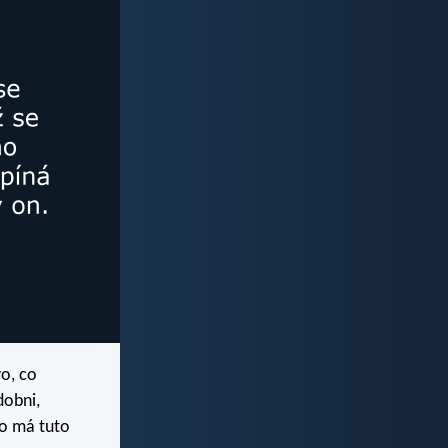
vo, co
dobni,
do má tuto