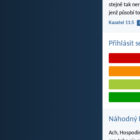
stejně tak ne
jenž působí to
Kazatel 11:5
Přihlásit 
Náhodný B
Ach, Hospodin