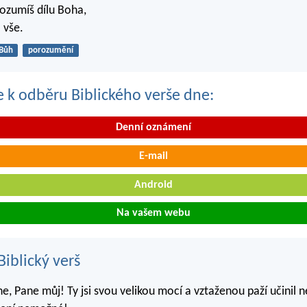
rozumíš dílu Boha,
 vše.
Bůh
porozumění
se k odběru Biblického verše dne:
Denní oznámení
E-mail
Android
Na vašem webu
iblický verš
e, Pane můj! Ty jsi svou velikou mocí a vztaženou paží učinil n