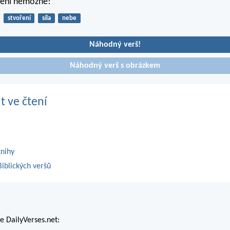
není nemožné!
stvoření
síla
nebe
Náhodný verš!
Náhodný verš s obrázkem
t ve čtení
knihy
iblických veršů
 DailyVerses.net: