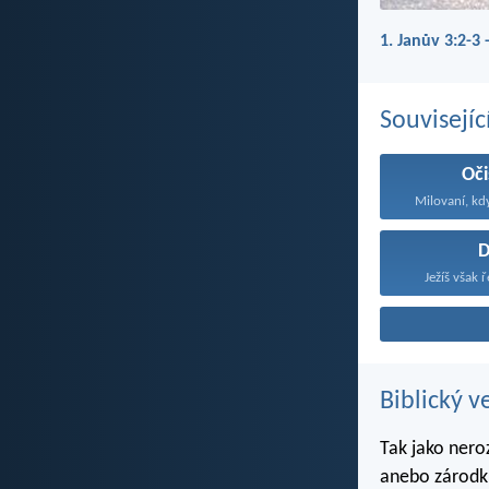
1. Janův 3:2-3 
Souvisejíc
Oči
Milovaní, kd
D
Ježíš však ř
Biblický v
Tak jako nero
anebo zárodku