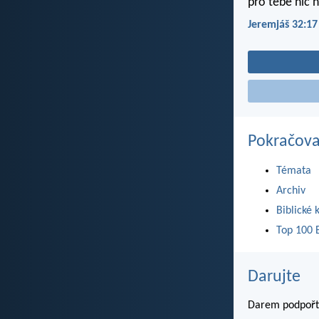
pro tebe nic 
Jeremjáš 32:17
Pokračova
Témata
Archiv
Biblické 
Top 100 B
Darujte
Darem podpořte