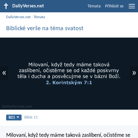
DailyVerses.net
Témata
Přihlásit se
DailyVerses.net
›
Témata
Biblické verše na téma svatost
«
»
B21
Bible 21
Milovaní, když tedy máme taková zaslíbení, očistěme se