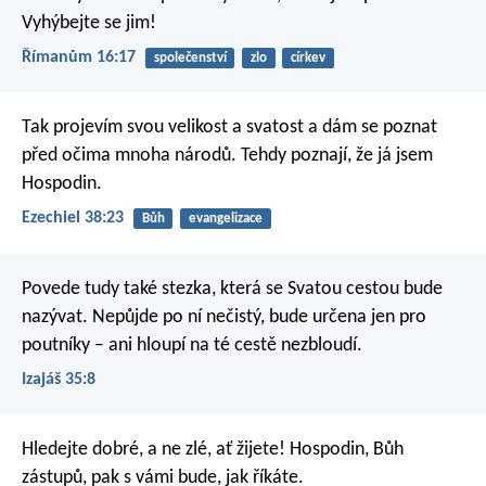
Vyhýbejte se jim!
Římanům 16:17
společenství
zlo
církev
Tak projevím svou velikost a svatost a dám se poznat
před očima mnoha národů. Tehdy poznají, že já jsem
Hospodin.
Ezechiel 38:23
Bůh
evangelizace
Povede tudy také stezka,
která se Svatou cestou bude
nazývat.
Nepůjde po ní nečistý,
bude určena jen pro
poutníky –
ani hloupí na té cestě nezbloudí.
Izajáš 35:8
Hledejte dobré, a ne zlé,
ať žijete!
Hospodin, Bůh
zástupů, pak s vámi bude,
jak říkáte.