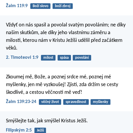
Žalm 119:9
Boží slovo
boží zbroj
Vždyť on nás spasil a povolal svatým povoláním; ne díky
našim skutkům, ale díky jeho vlastnímu záměru a
milosti, kterou nám v Kristu Ježíši udělil před začátkem
věků.
2. Timoteovi 1:9
milost
spása
povolání
Zkoumej mě, Bože, a poznej srdce mé,
poznej mé
myšlenky, jen mě vyzkoušej!
Zjisti, zda držím se cesty
škodlivé,
a cestou věčnosti mě veď!
Žalm 139:23-24
věčný život
spravedlnost
myšlenky
Smýšlejte tak, jak smýšlel Kristus Ježíš.
Filipským 2:5
Ježíš