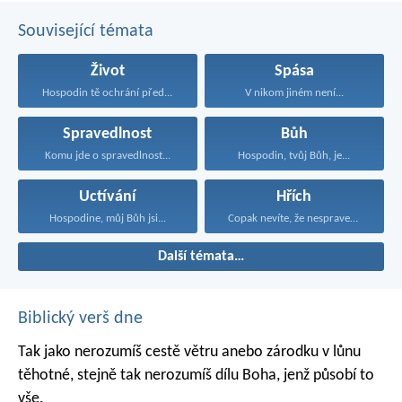
Související témata
Život
Spása
Hospodin tě ochrání před...
V nikom jiném není...
Spravedlnost
Bůh
Komu jde o spravedlnost...
Hospodin, tvůj Bůh, je...
Uctívání
Hřích
Hospodine, můj Bůh jsi...
Copak nevíte, že nespravedliví...
Další témata…
Biblický verš dne
Tak jako nerozumíš cestě větru
anebo zárodku v lůnu
těhotné,
stejně tak nerozumíš dílu Boha,
jenž působí to
vše.