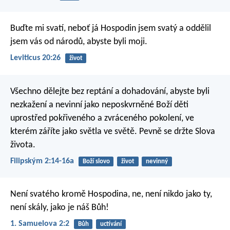
Buďte mi svatí, neboť já Hospodin jsem svatý a oddělil
jsem vás od národů, abyste byli moji.
Leviticus 20:26
život
Všechno dělejte bez reptání a dohadování, abyste byli
nezkažení a nevinní jako neposkvrněné Boží děti
uprostřed pokřiveného a zvráceného pokolení, ve
kterém záříte jako světla ve světě. Pevně se držte Slova
života.
Filipským 2:14-16a
Boží slovo
život
nevinný
Není svatého kromě Hospodina,
ne, není nikdo jako ty,
není skály, jako je náš Bůh!
1. Samuelova 2:2
Bůh
uctívání