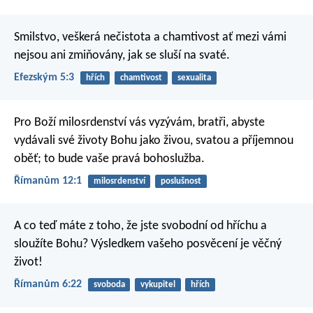
Smilstvo, veškerá nečistota a chamtivost ať mezi vámi
nejsou ani zmiňovány, jak se sluší na svaté.
Efezským 5:3
hřích
chamtivost
sexualita
Pro Boží milosrdenství vás vyzývám, bratři, abyste
vydávali své životy Bohu jako živou, svatou a příjemnou
oběť; to bude vaše pravá bohoslužba.
Římanům 12:1
milosrdenství
poslušnost
A co teď máte z toho, že jste svobodní od hříchu a
sloužíte Bohu? Výsledkem vašeho posvěcení je věčný
život!
Římanům 6:22
svoboda
vykupitel
hřích