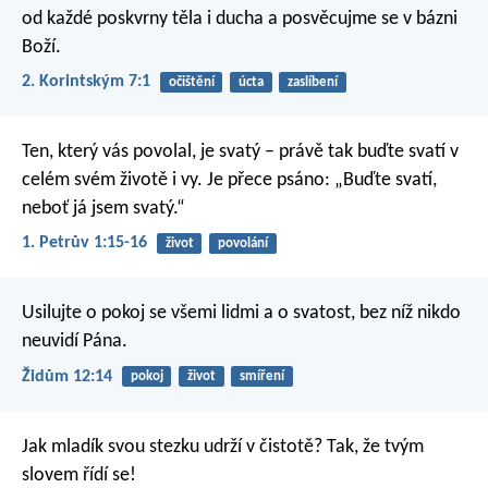
od každé poskvrny těla i ducha a posvěcujme se v bázni
Boží.
2. Korintským 7:1
očištění
úcta
zaslíbení
Ten, který vás povolal, je svatý – právě tak buďte svatí v
celém svém životě i vy. Je přece psáno: „Buďte svatí,
neboť já jsem svatý.“
1. Petrův 1:15-16
život
povolání
Usilujte o pokoj se všemi lidmi a o svatost, bez níž nikdo
neuvidí Pána.
Židům 12:14
pokoj
život
smíření
Jak mladík svou stezku udrží v čistotě?
Tak, že tvým
slovem řídí se!