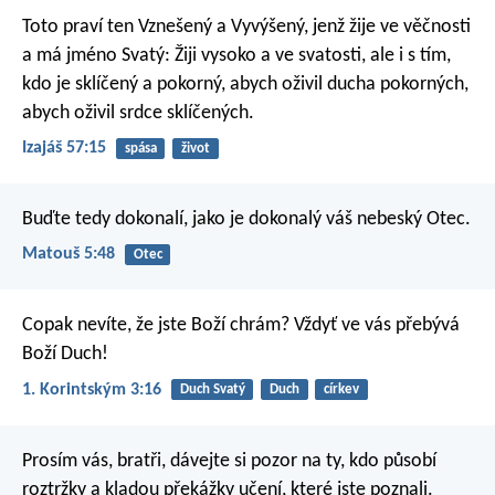
Toto praví ten Vznešený a Vyvýšený,
jenž žije ve věčnosti
a má jméno Svatý:
Žiji vysoko a ve svatosti,
ale i s tím,
kdo je sklíčený a pokorný,
abych oživil ducha pokorných,
abych oživil srdce sklíčených.
Izajáš 57:15
spása
život
Buďte tedy dokonalí, jako je dokonalý váš nebeský Otec.
Matouš 5:48
Otec
Copak nevíte, že jste Boží chrám? Vždyť ve vás přebývá
Boží Duch!
1. Korintským 3:16
Duch Svatý
Duch
církev
Prosím vás, bratři, dávejte si pozor na ty, kdo působí
roztržky a kladou překážky učení, které jste poznali.