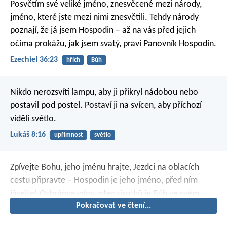
Posvětím své veliké jméno, znesvěcené mezi národy,
jméno, které jste mezi nimi znesvětili. Tehdy národy
poznají, že já jsem Hospodin – až na vás před jejich
očima prokážu, jak jsem svatý, praví Panovník Hospodin.
Ezechiel 36:23
hřích
Bůh
Nikdo nerozsvítí lampu, aby ji přikryl nádobou nebo
postavil pod postel. Postaví ji na svícen, aby příchozí
viděli světlo.
Lukáš 8:16
upřímnost
světlo
Zpívejte Bohu, jeho jménu hrajte,
Jezdci na oblacích
cestu připravte –
Hospodin je jeho jméno, před ním
jásejte!
Ochránce vdov, otec sirotků
je Bůh ve svém
Pokračovat ve čtení...
svatém příbytku.