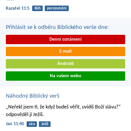
Kazatel 11:5
Bůh
porozumění
Přihlásit se k odběru Biblického verše dne:
Denní oznámení
E-mail
Android
Na vašem webu
Náhodný Biblický verš
„Neřekl jsem ti, že když budeš věřit, uvidíš Boží slávu?“
odpověděl jí Ježíš.
Jan 11:40
víra
Ježíš