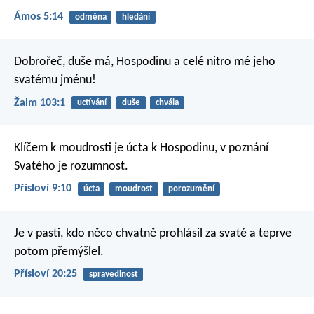
Ámos 5:14
odměna
hledání
Dobrořeč, duše má, Hospodinu
a celé nitro mé jeho
svatému jménu!
Žalm 103:1
uctívání
duše
chvála
Klíčem k moudrosti je úcta k Hospodinu,
v poznání
Svatého je rozumnost.
Přísloví 9:10
úcta
moudrost
porozumění
Je v pasti, kdo něco chvatně prohlásil za svaté
a teprve
potom přemýšlel.
Přísloví 20:25
spravedlnost