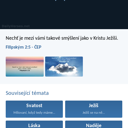
Nechť je mezi vámi takové smýšlení jako v Kristu Ježíši.
Filipským 2:5 - ČEP
Související témata
Svatost
Ježíš
Milovaní, když tedy máme...
Ježíš se na ně...
Láska
Naděje