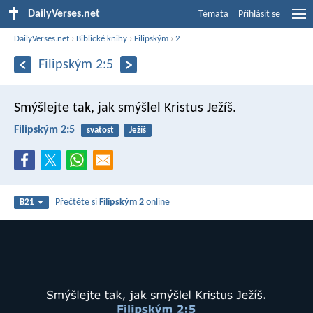
DailyVerses.net
Témata
Přihlásit se
DailyVerses.net
›
Biblické knihy
›
Filipským
›
2
Filipským 2:5
Smýšlejte tak, jak smýšlel Kristus Ježíš.
Filipským 2:5
svatost
Ježíš
Přečtěte si
Filipským 2
online
B21