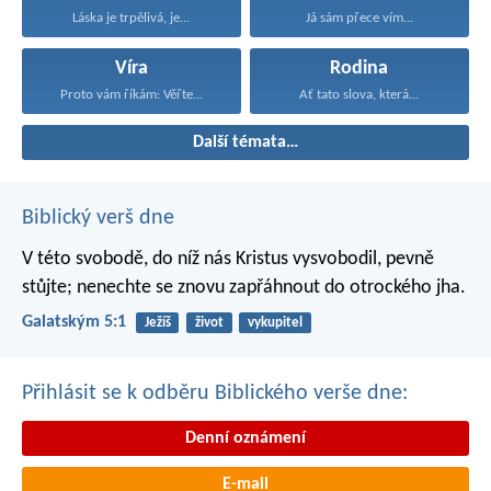
Láska je trpělivá, je...
Já sám přece vím...
Víra
Rodina
Proto vám říkám: Věřte...
Ať tato slova, která...
Další témata…
Biblický verš dne
V této svobodě, do níž nás Kristus vysvobodil, pevně
stůjte; nenechte se znovu zapřáhnout do otrockého jha.
Galatským 5:1
Ježíš
život
vykupitel
Přihlásit se k odběru Biblického verše dne:
Denní oznámení
E-mail