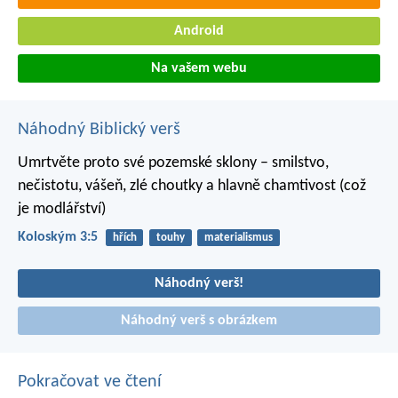
Android
Na vašem webu
Náhodný Biblický verš
Umrtvěte proto své pozemské sklony – smilstvo,
nečistotu, vášeň, zlé choutky a hlavně chamtivost (což
je modlářství)
Koloským 3:5
hřích
touhy
materialismus
Náhodný verš!
Náhodný verš s obrázkem
Pokračovat ve čtení