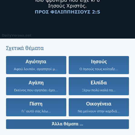
Σχετικά θέματα
Αγιότητα
Ιησούς
Αφού λοιπόν, αγαπητοί μου...
Ο Ιησούς τους κοίταξε...
Αγάπη
Ελπίδα
Εκείνος που αγαπάει έχει...
Ξέρω πολύ καλά τα...
Πίστη
Οικογένεια
Γι’ αυτό σας λέω...
Να μείνουν στην καρδιά...
Άλλα θέματα ...