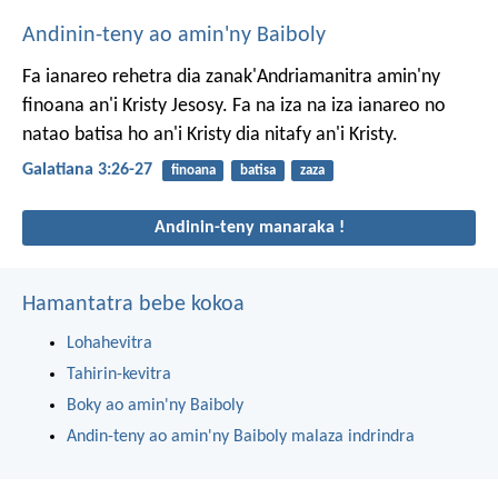
Andinin-teny ao amin'ny Baiboly
Fa ianareo rehetra dia zanak'Andriamanitra amin'ny
finoana an'i Kristy Jesosy. Fa na iza na iza ianareo no
natao batisa ho an'i Kristy dia nitafy an'i Kristy.
Galatiana 3:26-27
finoana
batisa
zaza
Andinin-teny manaraka !
Hamantatra bebe kokoa
Lohahevitra
Tahirin-kevitra
Boky ao amin'ny Baiboly
Andin-teny ao amin'ny Baiboly malaza indrindra