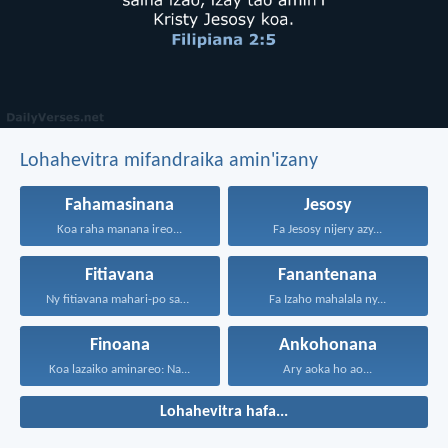
Lohahevitra mifandraika amin'izany
Fahamasinana
Jesosy
Koa raha manana ireo...
Fa Jesosy nijery azy...
Fitiavana
Fanantenana
Ny fitiavana mahari-po sady...
Fa Izaho mahalala ny...
Finoana
Ankohonana
Koa lazaiko aminareo: Na...
Ary aoka ho ao...
Lohahevitra hafa...