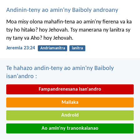
Andinin-teny ao amin'ny Baiboly androany
Moa misy olona mahafin-tena ao amin'ny fierena va ka
tsy ho hitako? hoy Jehovah. Tsy manerana ny lanitra sy
ny tany va Aho? hoy Jehovah.
Jeremia 23:24
Andriamanitra
lanitra
Te hahazo andin-teny ao amin'ny Baiboly
isan'andro :
Fampandrenesana isan'andro
Mailaka
Android
Ao amin'ny tranonkalanao