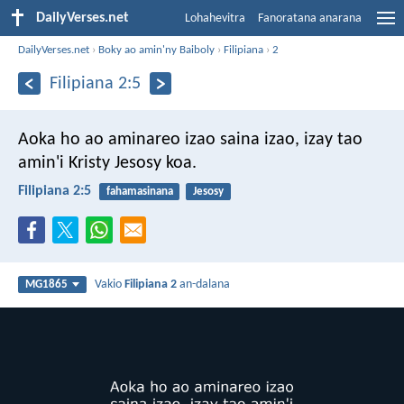
DailyVerses.net
Lohahevitra
Fanoratana anarana
DailyVerses.net
›
Boky ao amin'ny Baiboly
›
Filipiana
›
2
Filipiana 2:5
Aoka ho ao aminareo izao saina izao, izay tao
amin'i Kristy Jesosy koa.
Filipiana 2:5
fahamasinana
Jesosy
Vakio
Filipiana 2
an-dalana
MG1865