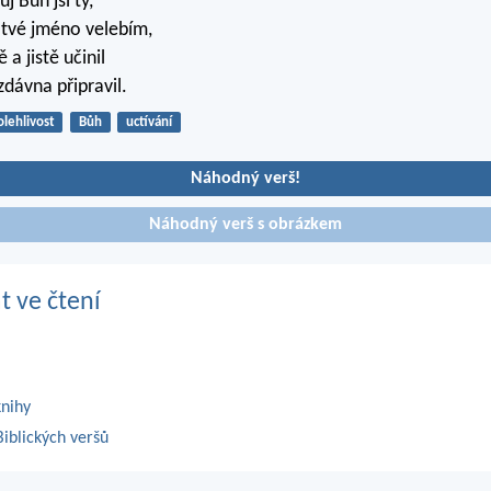
 Bůh jsi ty,
, tvé jméno velebím,
 a jistě učinil
 zdávna připravil.
olehlivost
Bůh
uctívání
Náhodný verš!
Náhodný verš s obrázkem
t ve čtení
knihy
iblických veršů