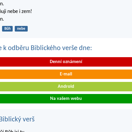
n.
ňuji nebe i zem!
n.
Bůh
nebe
se k odběru Biblického verše dne:
Denní oznámení
E-mail
Android
Na vašem webu
iblický verš