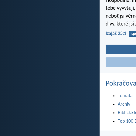
Hospodine, můj
tebe vyvyšuji
neboť jsi věrně
divy, které jsi
Izajáš 25:1
sp
Pokračova
Témata
Archiv
Biblické 
Top 100 B