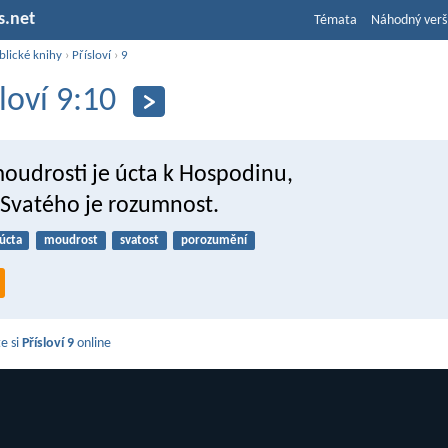
s.net
Témata
Náhodný verš
blické knihy
›
Přísloví
›
9
sloví 9:10
moudrosti je úcta k Hospodinu,
 Svatého je rozumnost.
úcta
moudrost
svatost
porozumění
e si
Přísloví 9
online