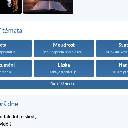
í témata
cta
Moudrost
Svat
spodinu je...
Jen Hospodin přece dává...
Milovaní, když
zumění
Láska
Nad
e mně a...
Láska je trpělivá, je...
Já sám pře
Další témata…
erš dne
 tak dobře skrýt,
viděl?