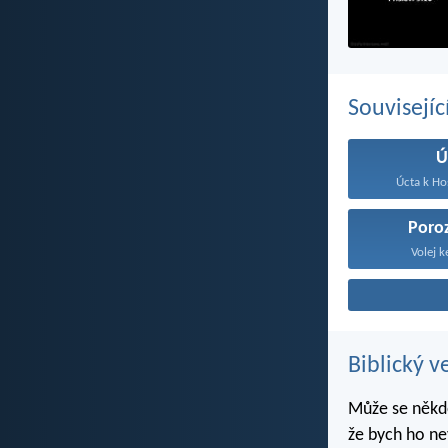
Souvisejíc
Ú
Úcta k Ho
Poro
Volej k
Biblický v
Může se někdo
že bych ho ne