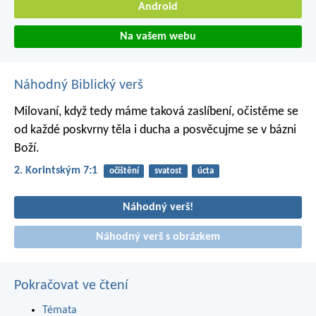
Android
Na vašem webu
Náhodný Biblický verš
Milovaní, když tedy máme taková zaslíbení, očistěme se
od každé poskvrny těla i ducha a posvěcujme se v bázni
Boží.
2. Korintským 7:1
očištění
svatost
úcta
Náhodný verš!
Náhodný verš s obrázkem
Pokračovat ve čtení
Témata