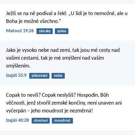
Ježíš se na ně podíval a řekl: „U lidí je to nemožné, ale u
Boha je možné všechno.“
Matouš 19:26
zázraky
spása
Jako je vysoko nebe nad zemí,
tak jsou mé cesty nad
vašimi cestami,
tak je mé smýšlení nad vaším
smýšlením.
Izajáš 55:9
plánování
nebe
Copak to nevíš?
Copak neslyšíš?
Hospodin, Bůh
věčnosti,
jenž stvořil zemské končiny,
není unaven ani
vyčerpán –
jeho moudrost je nezměrná!
Izajáš 40:28
stvoření
moudrost