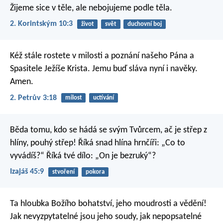
Žijeme sice v těle, ale nebojujeme podle těla.
2. Korintským 10:3
život
svět
duchovní boj
Kéž stále rostete v milosti a poznání našeho Pána a
Spasitele Ježíše Krista.
Jemu buď sláva nyní i navěky.
Amen.
2. Petrův 3:18
milost
uctívání
Běda tomu, kdo se hádá se svým Tvůrcem,
ač je střep z
hlíny, pouhý střep!
Říká snad hlína hrnčíři: „Co to
vyvádíš?“
Říká tvé dílo: „On je bezruký“?
Izajáš 45:9
stvoření
pokora
Ta hloubka Božího bohatství, jeho moudrosti a vědění!
Jak nevyzpytatelné jsou jeho soudy, jak nepopsatelné