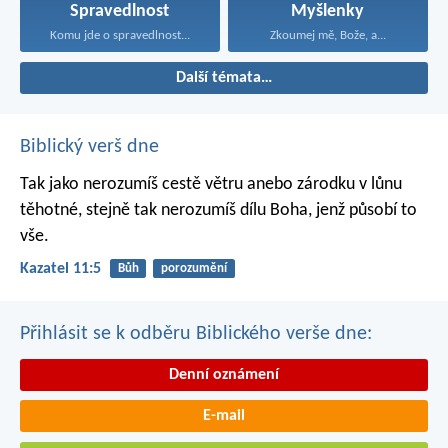
Spravedlnost
Myšlenky
Komu jde o spravedlnost...
Zkoumej mě, Bože, a...
Další témata…
Biblický verš dne
Tak jako nerozumíš cestě větru
anebo zárodku v lůnu
těhotné,
stejně tak nerozumíš dílu Boha,
jenž působí to
vše.
Kazatel 11:5
Bůh
porozumění
Přihlásit se k odběru Biblického verše dne:
Denní oznámení
E-mail