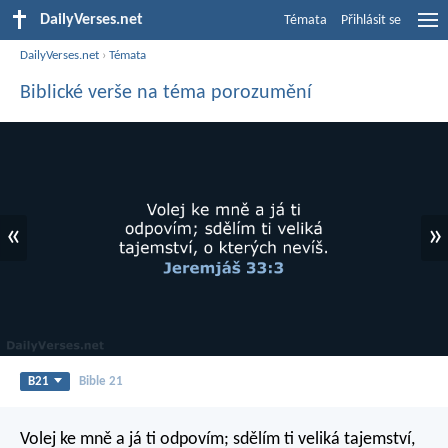
DailyVerses.net
Témata
Přihlásit se
DailyVerses.net
›
Témata
Biblické verše na téma porozumění
«
»
B21
Bible 21
Volej ke mně a já ti odpovím; sdělím ti veliká tajemství,