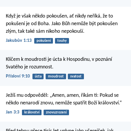
Když je však někdo pokoušen, ať nikdy neříká, že to
pokušení je od Boha. Jako Bůh nemůže být pokoušen
zlým, tak také sám nikoho nepokouší.
Jakubův 1:13
pokušení
touhy
Klíčem k moudrosti je úcta k Hospodinu,
v poznání
Svatého je rozumnost.
Přísloví 9:10
úcta
moudrost
svatost
Ježíš mu odpověděl: „Amen, amen, říkám ti: Pokud se
někdo nenarodí znovu, nemůže spatřit Boží království.“
Jan 3:3
království
znovuzrození