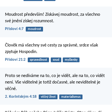
Moudrost především! Získávej moudrost,
za všechno
své jmění získej rozumnost.
Přísloví 4:7
moudrost
Člověk má všechny své cesty za správné,
srdce však
zpytuje Hospodin.
Přísloví 21:2
spravedlnost
soud
myšlenky
Proto se nedíváme na to, co je vidět, ale na to, co vidět
není. Vše viditelné je totiž dočasné, ale neviditelné je
věčné.
2. Korintským 4:18
věčný život
materialismus