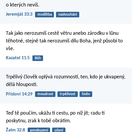
o kterých nevíš.
Jeremjáš 33:3
modlitba
naslouchání
Tak jako nerozumíš cestě větru
anebo zárodku v lůnu
těhotné,
stejně tak nerozumíš dílu Boha,
jenž působí to
vše.
Kazatel 11:5
Bůh
Trpělivý člověk oplývá rozumností,
ten, kdo je ukvapený,
dělá hlouposti.
Přísloví 14:29
moudrost
trpělivost
hněv
Teď tě poučím, ukážu ti cestu, po níž jít;
radu ti
poskytnu, zrak k tobě obrátím.
Žalm 32:8
povzbuzení
učení