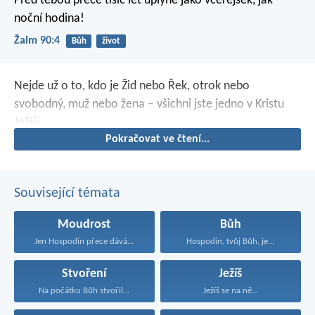
Před tebou přece tisíc let
uplyne jako včerejšek,
jak
noční hodina!
Žalm 90:4
Bůh
život
Nejde už o to, kdo je Žid nebo Řek, otrok nebo
svobodný, muž nebo žena – všichni jste jedno v Kristu
Ježíši.
Pokračovat ve čtení...
Související témata
Moudrost
Bůh
Jen Hospodin přece dává...
Hospodin, tvůj Bůh, je...
Stvoření
Ježíš
Na počátku Bůh stvořil...
Ježíš se na ně...