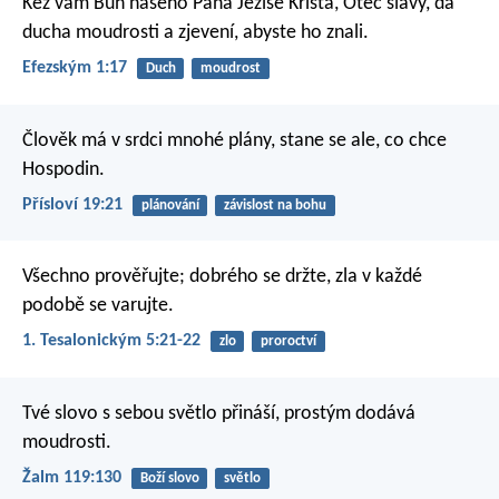
Kéž vám Bůh našeho Pána Ježíše Krista, Otec slávy, dá
ducha moudrosti a zjevení, abyste ho znali.
Efezským 1:17
Duch
moudrost
Člověk má v srdci mnohé plány,
stane se ale, co chce
Hospodin.
Přísloví 19:21
plánování
závislost na bohu
Všechno prověřujte; dobrého se držte, zla v každé
podobě se varujte.
1. Tesalonickým 5:21-22
zlo
proroctví
Tvé slovo s sebou světlo přináší,
prostým dodává
moudrosti.
Žalm 119:130
Boží slovo
světlo