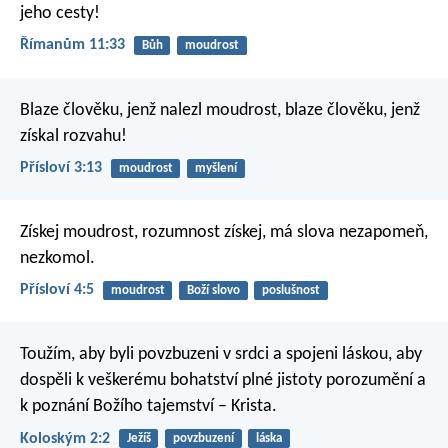
jeho cesty!
Římanům 11:33
Bůh
moudrost
Blaze člověku, jenž nalezl moudrost,
blaze člověku, jenž
získal rozvahu!
Přísloví 3:13
moudrost
myšlení
Získej moudrost, rozumnost získej,
má slova nezapomeň,
nezkomol.
Přísloví 4:5
moudrost
Boží slovo
poslušnost
Toužím, aby byli povzbuzeni v srdci a spojeni láskou, aby
dospěli k veškerému bohatství plné jistoty porozumění a
k poznání Božího tajemství – Krista.
Koloským 2:2
Ježíš
povzbuzení
láska