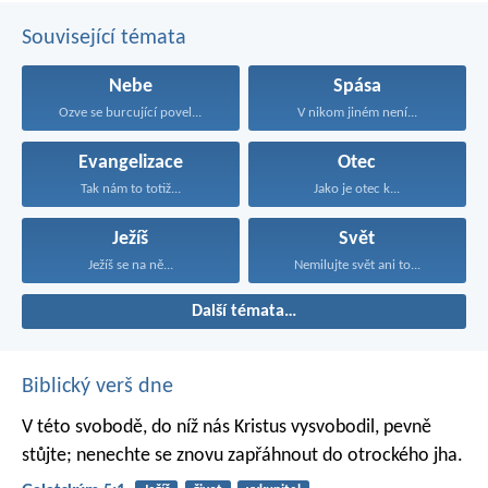
tohle dělají, nebudou mít podíl na Božím království.
Související témata
Nebe
Spása
Ozve se burcující povel...
V nikom jiném není...
Evangelizace
Otec
Tak nám to totiž...
Jako je otec k...
Ježíš
Svět
Ježíš se na ně...
Nemilujte svět ani to...
Další témata…
Biblický verš dne
V této svobodě, do níž nás Kristus vysvobodil, pevně
stůjte; nenechte se znovu zapřáhnout do otrockého jha.