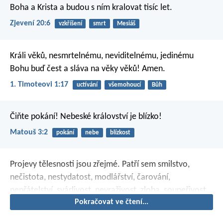
Boha a Krista a budou s ním kralovat tisíc let.
Zjevení 20:6
vzkříšení
smrt
Mesiáš
Králi věků, nesmrtelnému, neviditelnému, jedinému
Bohu buď čest a sláva na věky věků! Amen.
1. Timoteovi 1:17
uctívání
všemohoucí
Bůh
Čiňte pokání! Nebeské království je blízko!
Matouš 3:2
pokání
nebe
blízkost
Projevy tělesnosti jsou zřejmé. Patří sem smilstvo,
nečistota, nestydatost, modlářství, čarování,
nepřátelství, svárlivost, nevraživost, zloba, soupeřivost,
Pokračovat ve čtení...
roztržky, sekty, závidění, opilství, obžerství a další
podobné věci. Varuji vás; jak už jsem vám říkal, ti, kdo