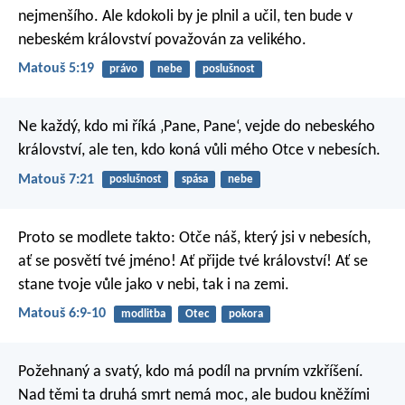
nejmenšího. Ale kdokoli by je plnil a učil, ten bude v
nebeském království považován za velikého.
Matouš 5:19
právo
nebe
poslušnost
Ne každý, kdo mi říká ‚Pane, Pane‘, vejde do nebeského
království, ale ten, kdo koná vůli mého Otce v nebesích.
Matouš 7:21
poslušnost
spása
nebe
Proto se modlete takto:
Otče náš, který jsi v nebesích,
ať se posvětí tvé jméno!
Ať přijde tvé království!
Ať se
stane tvoje vůle
jako v nebi, tak i na zemi.
Matouš 6:9-10
modlitba
Otec
pokora
Požehnaný a svatý, kdo má podíl na prvním vzkříšení.
Nad těmi ta druhá smrt nemá moc, ale budou kněžími