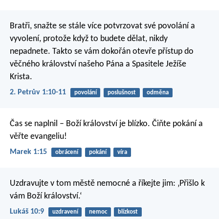
Bratři, snažte se stále více potvrzovat své povolání a
vyvolení, protože když to budete dělat, nikdy
nepadnete. Takto se vám dokořán otevře přístup do
věčného království našeho Pána a Spasitele Ježíše
Krista.
2. Petrův 1:10-11
povolání
poslušnost
odměna
Čas se naplnil – Boží království je blízko. Čiňte pokání a
věřte evangeliu!
Marek 1:15
obrácení
pokání
víra
Uzdravujte v tom městě nemocné a říkejte jim: ‚Přišlo k
vám Boží království.‘
Lukáš 10:9
uzdravení
nemoc
blízkost