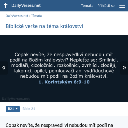
DailyVerses.net
Témata
Přihlásit se
DailyVerses.net
›
Témata
Biblické verše na téma království
«
»
B21
Bible 21
Copak nevíte, že nespravedliví nebudou mít podíl na