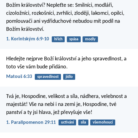
Božím království? Nepleťte se: Smilníci, modláři,
cizoložníci, rozkošníci, zvrhlíci, zloději, lakomci, opilci,
pomlouvači ani vydřiduchové nebudou mít podíl na
Božím království.
1. Korintským 6:9-10
hřích
spása
modly
Hledejte nejprve Boží království a jeho spravedlnost, a
toto vše vám bude přidáno.
Matouš 6:33
spravedlnost
jídlo
Tvá je, Hospodine, velikost a síla,
nádhera, velebnost a
majestát!
Vše na nebi i na zemi je, Hospodine, tvé
panství
a ty jsi hlava, jež převyšuje vše!
1. Paralipomenon 29:11
uctívání
síla
všemohoucí