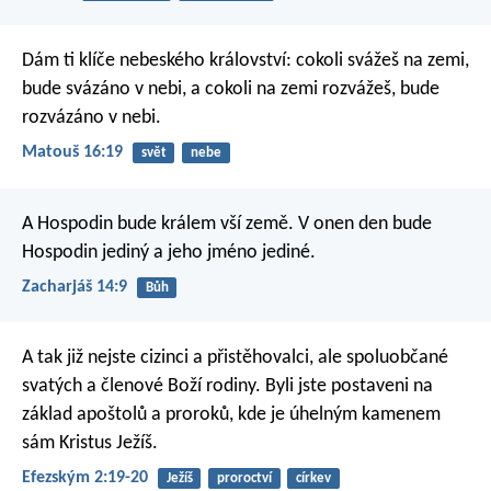
Dám ti klíče nebeského království: cokoli svážeš na zemi,
bude svázáno v nebi, a cokoli na zemi rozvážeš, bude
rozvázáno v nebi.
Matouš 16:19
svět
nebe
A Hospodin bude králem vší země.
V onen den bude
Hospodin jediný a jeho jméno jediné.
Zacharjáš 14:9
Bůh
A tak již nejste cizinci a přistěhovalci, ale spoluobčané
svatých a členové Boží rodiny. Byli jste postaveni na
základ apoštolů a proroků, kde je úhelným kamenem
sám Kristus Ježíš.
Efezským 2:19-20
Ježíš
proroctví
církev