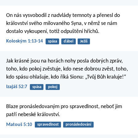
On nás vysvobodil z nadvlády temnoty a přenesl do
království svého milovaného Syna, v němž se nám
dostalo vykoupení, totiž odpuštění hříchů.
Koloským 1:13-14
spása
ďábel
Ježíš
Jak krásné jsou na horách
nohy posla dobrých zpráv,
toho, kdo pokoj zvěstuje,
kdo nese dobrou zvěst,
toho,
kdo spásu ohlašuje,
kdo říká Sionu: „Tvůj Bůh kraluje!“
Izajáš 52:7
spása
pokoj
Blaze pronásledovaným pro spravedlnost,
neboť jim
patří nebeské království.
Matouš 5:10
spravedlnost
pronásledování