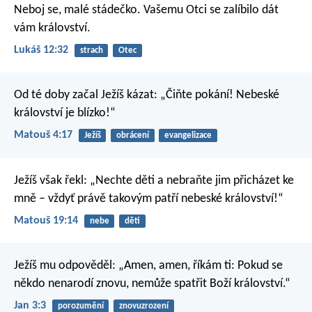
Neboj se, malé stádečko. Vašemu Otci se zalíbilo dát
vám království.
Lukáš 12:32
strach
Otec
Od té doby začal Ježíš kázat: „Čiňte pokání! Nebeské
království je blízko!“
Matouš 4:17
Ježíš
obrácení
evangelizace
Ježíš však řekl: „Nechte děti a nebraňte jim přicházet ke
mně – vždyť právě takovým patří nebeské království!“
Matouš 19:14
nebe
děti
Ježíš mu odpověděl: „Amen, amen, říkám ti: Pokud se
někdo nenarodí znovu, nemůže spatřit Boží království.“
Jan 3:3
porozumění
znovuzrození