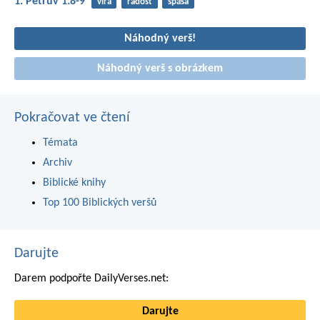
1. Petrův 1:8-9
víra
radost
spása
Náhodný verš!
Náhodný verš s obrázkem
Pokračovat ve čtení
Témata
Archiv
Biblické knihy
Top 100 Biblických veršů
Darujte
Darem podpořte DailyVerses.net:
Darujte