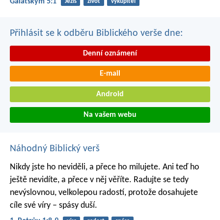
Galatským 5:1
Ježíš
život
vykupitel
Přihlásit se k odběru Biblického verše dne:
Denní oznámení
E-mail
Android
Na vašem webu
Náhodný Biblický verš
Nikdy jste ho neviděli, a přece ho milujete. Ani teď ho
ještě nevidíte, a přece v něj věříte. Radujte se tedy
nevýslovnou, velkolepou radostí, protože dosahujete
cíle své víry – spásy duší.