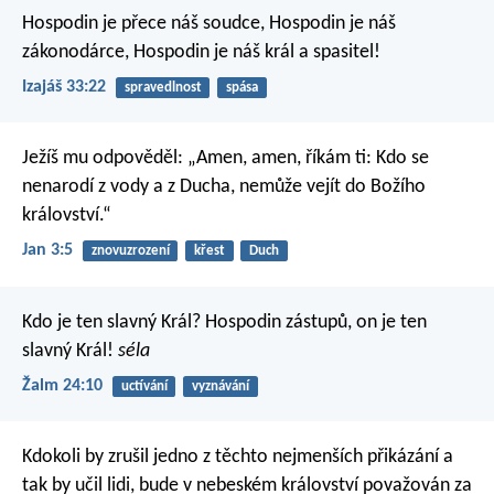
Hospodin je přece náš soudce,
Hospodin je náš
zákonodárce,
Hospodin je náš král a spasitel!
Izajáš 33:22
spravedlnost
spása
Ježíš mu odpověděl: „Amen, amen, říkám ti: Kdo se
nenarodí z vody a z Ducha, nemůže vejít do Božího
království.“
Jan 3:5
znovuzrození
křest
Duch
Kdo je ten slavný Král?
Hospodin zástupů,
on je ten
slavný Král!
séla
Žalm 24:10
uctívání
vyznávání
Kdokoli by zrušil jedno z těchto nejmenších přikázání a
tak by učil lidi, bude v nebeském království považován za