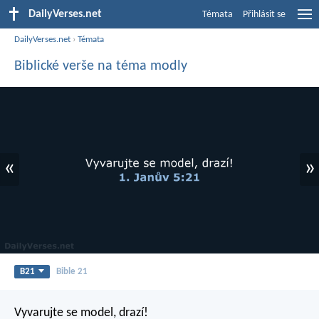
DailyVerses.net
Témata
Přihlásit se
DailyVerses.net
›
Témata
Biblické verše na téma modly
«
»
B21
Bible 21
Vyvarujte se model, drazí!