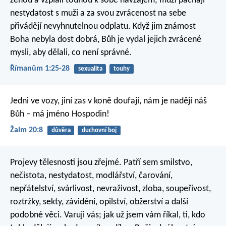
ženou a vzpláli touhou k sobě navzájem; muži páchají
nestydatost s muži a za svou zvrácenost na sebe
přivádějí nevyhnutelnou odplatu. Když jim známost
Boha nebyla dost dobrá, Bůh je vydal jejich zvrácené
mysli, aby dělali, co není správné.
Římanům 1:25-28
sexualita
touhy
Jedni ve vozy, jiní zas v koně doufají,
nám je nadějí náš
Bůh – má jméno Hospodin!
Žalm 20:8
důvěra
duchovní boj
Projevy tělesnosti jsou zřejmé. Patří sem smilstvo,
nečistota, nestydatost, modlářství, čarování,
nepřátelství, svárlivost, nevraživost, zloba, soupeřivost,
roztržky, sekty, závidění, opilství, obžerství a další
podobné věci. Varuji vás; jak už jsem vám říkal, ti, kdo