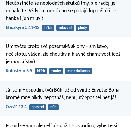
Neúčastněte se neplodných skutků tmy, ale raději je
odhalujte. Vždyť o tom, čeho se potají dopouštějí, je
hanba i jen mluvit.
Efezským 5:11-12
hřích
mluvení
plody
Umrtvěte proto své pozemské sklony – smilstvo,
nečistotu, vášeň, zlé choutky a hlavně chamtivost (což
je modlářství)
Koloským 3:5
hřích
touhy
materialismus
Já jsem Hospodin, tvůj Bůh,
už od vyjití z Egypta;
Boha
kromě mne nikdy nepoznáš,
není jiný Spasitel než já!
Ozeáš 13:4
Spasitel
Bůh
Pokud se vám ale nelíbí sloužit Hospodinu, vyberte si