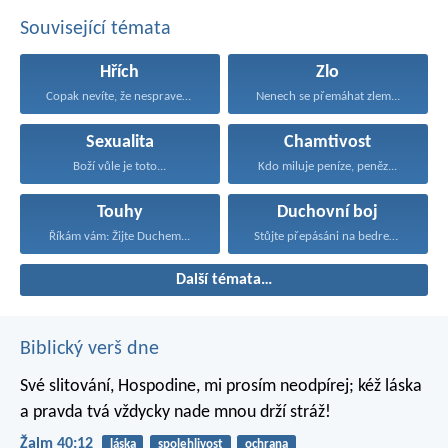
Související témata
Hřích
Zlo
Copak nevíte, že nespravedliví...
Nenech se přemáhat zlem...
Sexualita
Chamtivost
Boží vůle je toto...
Kdo miluje peníze, peněz...
Touhy
Duchovní boj
Říkám vám: Žijte Duchem...
Stůjte přepásáni na bedrech...
Další témata…
Biblický verš dne
Své slitování, Hospodine,
mi prosím neodpírej;
kéž láska
a pravda tvá
vždycky nade mnou drží stráž!
Žalm 40:12
láska
spolehlivost
ochrana