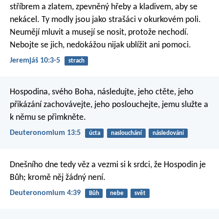
stříbrem a zlatem, zpevněný hřeby a kladivem, aby se
nekácel. Ty modly jsou jako strašáci v okurkovém poli.
Neumějí mluvit a musejí se nosit, protože nechodí.
Nebojte se jich, nedokážou nijak ublížit ani pomoci.
Jeremjáš 10:3-5
strach
Hospodina, svého Boha, následujte, jeho ctěte, jeho
přikázání zachovávejte, jeho poslouchejte, jemu služte a
k němu se přimkněte.
Deuteronomium 13:5
úcta
naslouchání
následování
Dnešního dne tedy věz a vezmi si k srdci, že Hospodin je
Bůh; kromě něj žádný není.
Deuteronomium 4:39
Bůh
nebe
svět