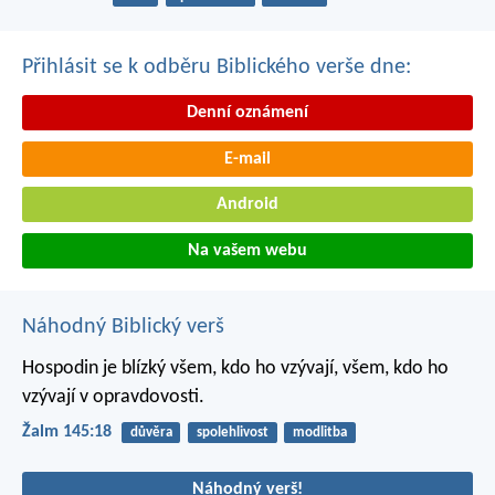
Přihlásit se k odběru Biblického verše dne:
Denní oznámení
E-mail
Android
Na vašem webu
Náhodný Biblický verš
Hospodin je blízký všem, kdo ho vzývají,
všem, kdo ho
vzývají v opravdovosti.
Žalm 145:18
důvěra
spolehlivost
modlitba
Náhodný verš!