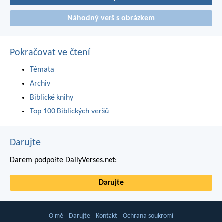
Náhodný verš s obrázkem
Pokračovat ve čtení
Témata
Archiv
Biblické knihy
Top 100 Biblických veršů
Darujte
Darem podpořte DailyVerses.net:
Darujte
O mě
Darujte
Kontakt
Ochrana soukromí