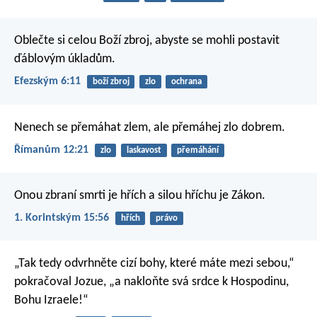
Oblečte si celou Boží zbroj, abyste se mohli postavit
ďáblovým úkladům.
Efezským 6:11
boží zbroj
zlo
ochrana
Nenech se přemáhat zlem, ale přemáhej zlo dobrem.
Římanům 12:21
zlo
laskavost
přemáhání
Onou zbraní smrti je hřích a silou hříchu je Zákon.
1. Korintským 15:56
hřích
právo
„Tak tedy odvrhněte cizí bohy, které máte mezi sebou,“
pokračoval Jozue, „a nakloňte svá srdce k Hospodinu,
Bohu Izraele!“