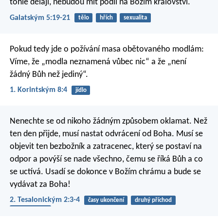
tohle dělají, nebudou mít podíl na Božím království.
Galatským 5:19-21
tělo
hřích
sexualita
Pokud tedy jde o požívání masa obětovaného modlám:
Víme, že „modla neznamená vůbec nic“ a že „není
žádný Bůh než jediný“.
1. Korintským 8:4
jídlo
Nenechte se od nikoho žádným způsobem oklamat. Než
ten den přijde, musí nastat odvrácení od Boha. Musí se
objevit ten bezbožník a zatracenec, který se postaví na
odpor a povýší se nade všechno, čemu se říká Bůh a co
se uctívá. Usadí se dokonce v Božím chrámu a bude se
vydávat za Boha!
2. Tesalonickým 2:3-4
časy ukončení
druhý příchod
duchovní boj