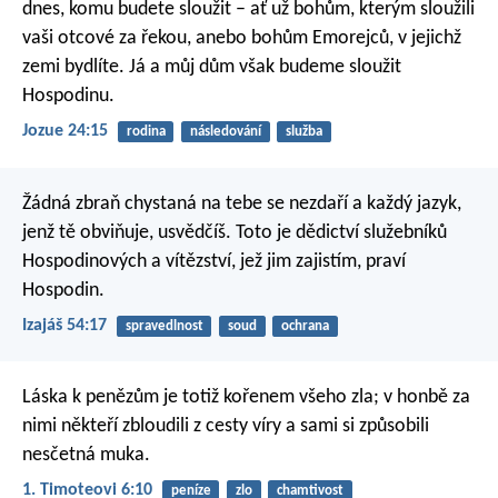
dnes, komu budete sloužit – ať už bohům, kterým sloužili
vaši otcové za řekou, anebo bohům Emorejců, v jejichž
zemi bydlíte. Já a můj dům však budeme sloužit
Hospodinu.
Jozue 24:15
rodina
následování
služba
Žádná zbraň chystaná na tebe se nezdaří
a každý jazyk,
jenž tě obviňuje, usvědčíš.
Toto je dědictví služebníků
Hospodinových
a vítězství, jež jim zajistím, praví
Hospodin.
Izajáš 54:17
spravedlnost
soud
ochrana
Láska k penězům je totiž kořenem všeho zla; v honbě za
nimi někteří zbloudili z cesty víry a sami si způsobili
nesčetná muka.
1. Timoteovi 6:10
peníze
zlo
chamtivost