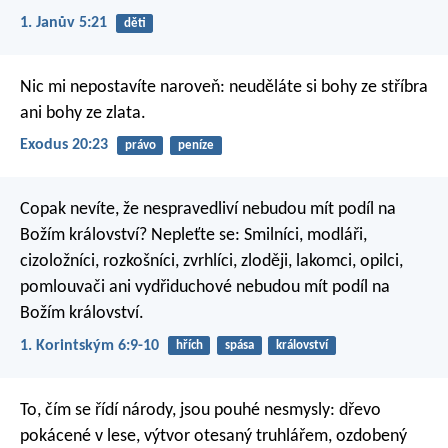
1. Janův 5:21
děti
Nic mi nepostavíte naroveň: neuděláte si bohy ze stříbra
ani bohy ze zlata.
Exodus 20:23
právo
peníze
Copak nevíte, že nespravedliví nebudou mít podíl na
Božím království? Nepleťte se: Smilníci, modláři,
cizoložníci, rozkošníci, zvrhlíci, zloději, lakomci, opilci,
pomlouvači ani vydřiduchové nebudou mít podíl na
Božím království.
1. Korintským 6:9-10
hřích
spása
království
To, čím se řídí národy, jsou pouhé nesmysly: dřevo
pokácené v lese, výtvor otesaný truhlářem, ozdobený