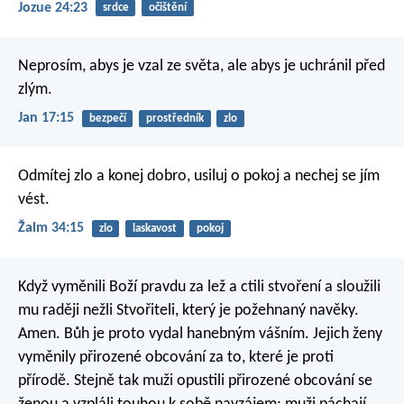
Jozue 24:23
srdce
očištění
Neprosím, abys je vzal ze světa, ale abys je uchránil před
zlým.
Jan 17:15
bezpečí
prostředník
zlo
Odmítej zlo a konej dobro,
usiluj o pokoj a nechej se jím
vést.
Žalm 34:15
zlo
laskavost
pokoj
Když vyměnili Boží pravdu za lež a ctili stvoření a sloužili
mu raději nežli Stvořiteli, který je požehnaný navěky.
Amen. Bůh je proto vydal hanebným vášním. Jejich ženy
vyměnily přirozené obcování za to, které je proti
přírodě. Stejně tak muži opustili přirozené obcování se