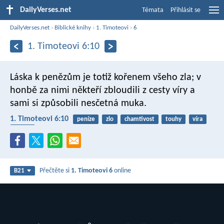
DailyVerses.net
Témata
Přihlásit se
DailyVerses.net
›
Biblické knihy
›
1. Timoteovi
›
6
1. Timoteovi 6:10
Láska k penězům je totiž kořenem všeho zla; v
honbě za nimi někteří zbloudili z cesty víry a
sami si způsobili nesčetná muka.
1. Timoteovi 6:10
peníze
zlo
chamtivost
touhy
víra
modly
Přečtěte si
1. Timoteovi 6
online
B21