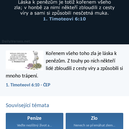
Kořenem všeho toho zla je láska k
penězům. Z touhy po nich někteří
lidé zbloudili z cesty víry a způsobili si
mnoho trápení.
1. Timoteovi 6:10 - ČEP
Související témata
Peníze
Zlo
Veďte nezištný život a...
Nenech se přemáhat zlem...