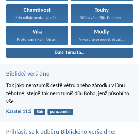
Chamtivost
Touhy
Kdo miluje peníze, peněz...
Říkám vám: Žijte Duchem...
Víra
Modly
Proto vám říkám: Věřte...
Vyvarujte se model, drazí!...
Další témata…
Biblický verš dne
Tak jako nerozumíš cestě větru
anebo zárodku v lůnu
těhotné,
stejně tak nerozumíš dílu Boha,
jenž působí to
vše.
Kazatel 11:5
Bůh
porozumění
Přihlásit se k odběru Biblického verše dne: