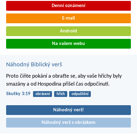
Denní oznámení
E-mail
Android
Na vašem webu
Náhodný Biblický verš
Proto čiňte pokání a obraťte se, aby vaše hříchy byly
smazány a od Hospodina přišel čas odpočinutí.
Skutky 3:19
obrácení
hřích
odpuštění
Náhodný verš!
Náhodný verš s obrázkem