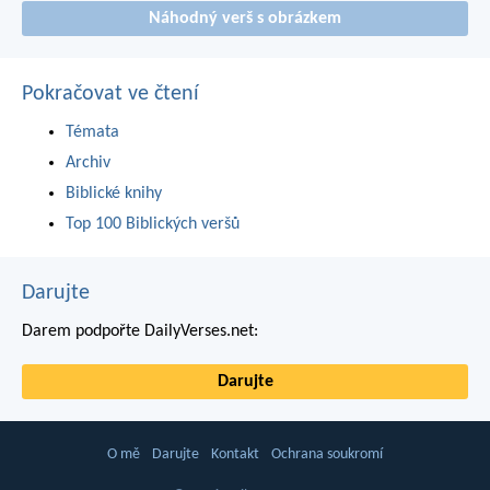
Náhodný verš s obrázkem
Pokračovat ve čtení
Témata
Archiv
Biblické knihy
Top 100 Biblických veršů
Darujte
Darem podpořte DailyVerses.net:
Darujte
O mě
Darujte
Kontakt
Ochrana soukromí