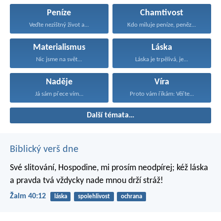
Peníze
Chamtivost
Veďte nezištný život a...
Kdo miluje peníze, peněz...
Materialismus
Láska
Nic jsme na svět...
Láska je trpělivá, je...
Naděje
Víra
Já sám přece vím...
Proto vám říkám: Věřte...
Další témata…
Biblický verš dne
Své slitování, Hospodine,
mi prosím neodpírej;
kéž láska
a pravda tvá
vždycky nade mnou drží stráž!
Žalm 40:12
láska
spolehlivost
ochrana