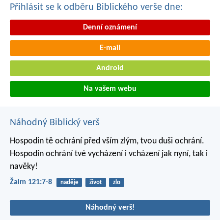
Přihlásit se k odběru Biblického verše dne:
Denní oznámení
E-mail
Android
Na vašem webu
Náhodný Biblický verš
Hospodin tě ochrání před vším zlým,
tvou duši ochrání.
Hospodin ochrání tvé vycházení i vcházení
jak nyní, tak i
navěky!
Žalm 121:7-8
naděje
život
zlo
Náhodný verš!