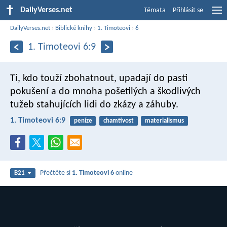
DailyVerses.net
Témata
Přihlásit se
DailyVerses.net
›
Biblické knihy
›
1. Timoteovi
›
6
1. Timoteovi 6:9
Ti, kdo touží zbohatnout, upadají do pasti
pokušení a do mnoha pošetilých a škodlivých
tužeb stahujících lidi do zkázy a záhuby.
1. Timoteovi 6:9
peníze
chamtivost
materialismus
Přečtěte si
1. Timoteovi 6
online
B21