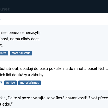
1
níze, peněz se nenasytí;
jnost, nemá nikdy dost.
t.
eníze
materialismus
 zbohatnout, upadají do pasti pokušení a do mnoha pošetilých a
ích lidi do zkázy a záhuby.
:9
peníze
materialismus
kl: „Dejte si pozor, varujte se veškeré chamtivosti! Život přec
jetku.“