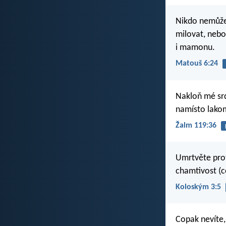
Nikdo nemůže
milovat, nebo
i mamonu.
Matouš 6:24
Nakloň mé sr
namísto lakom
Žalm 119:36
Umrtvěte prot
chamtivost (c
Koloským 3:5
Copak nevíte,