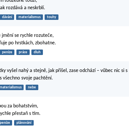
m toužebně touží,
ak rozdává a neskrblí.
dávání
materialismus
touhy
 jmění se rychle rozuteče,
uje po hrstkách, zbohatne.
peníze
práce
dluh
ky vyšel nahý a stejně, jak přišel, zase odchází – vůbec nic si 
 všechno svoje pachtění.
materialismus
nebe
bou za bohatstvím,
ychle přestaň s tím.
peníze
plánování