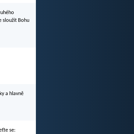
druhého
 sloužit Bohu
ky a hlavně
eťte se: