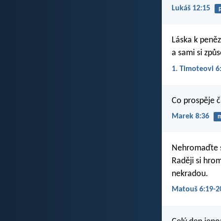
Lukáš 12:15
Láska k penězů
a sami si způ
1. Timoteovi 6
Co prospěje č
Marek 8:36
m
Nehromaďte si
Raději si hrom
nekradou.
Matouš 6:19-2