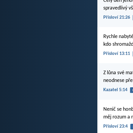
Celý den jeno
spravedlivý vš
Přísloví 21:26
Rychle nabyté
kdo shromažď
Přísloví 13:11
Z lůna své mat
neodnese přes
Kazatel 5:14
Nenič se hon
měj rozum a r
Přísloví 23:4