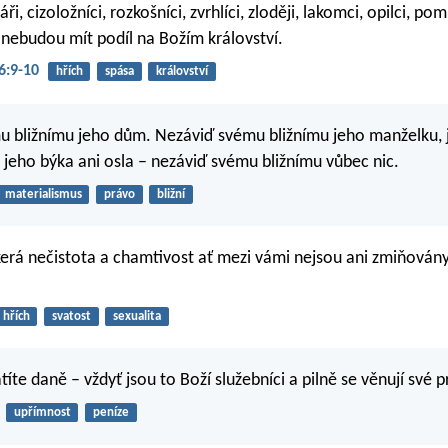
ři, cizoložníci, rozkošníci, zvrhlíci, zloději, lakomci, opilci, po
nebudou mít podíl na Božím království.
6:9-10
hřích
spása
království
 bližnímu jeho dům. Nezáviď svému bližnímu jeho manželku, 
 jeho býka ani osla – nezáviď svému bližnímu vůbec nic.
materialismus
právo
bližní
kerá nečistota a chamtivost ať mezi vámi nejsou ani zmiňovány, 
hřích
svatost
sexualita
títe daně – vždyť jsou to Boží služebníci a pilně se věnují své p
upřímnost
peníze