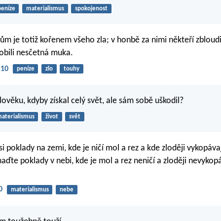
peníze
materialismus
spokojenost
m je totiž kořenem všeho zla; v honbě za nimi někteří zbloudili
sobili nesčetná muka.
:10
peníze
zlo
touhy
lověku, kdyby získal celý svět, ale sám sobě uškodil?
aterialismus
život
svět
 poklady na zemi, kde je ničí mol a rez a kde zloději vykopáva
aďte poklady v nebi, kde je mol a rez neničí a zloději nevykopá
0
materialismus
nebe