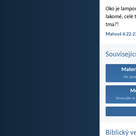
Oko je lampou 
lakomé, celé 
tma?!
Matouš 6:22-2
Souvisejíc
Mater
Nic jsme
M
Vyvarujte se 
Biblický v