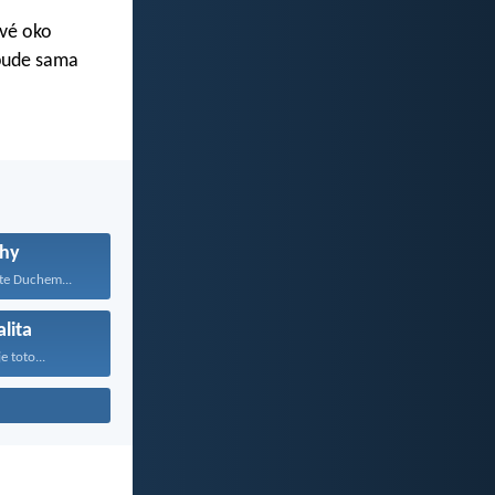
tvé oko
 bude sama
hy
jte Duchem...
lita
e toto...