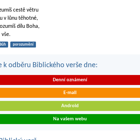
zumíš cestě větru
 v lůnu těhotné,
rozumíš dílu Boha,
 vše.
Bůh
porozumění
se k odběru Biblického verše dne:
Denní oznámení
E-mail
Android
Na vašem webu