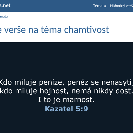
s.net
Témata
Náhodný verš
émata
é verše na téma chamtivost