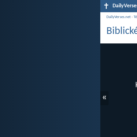
DailyVerse
DailyVerses.net
›
T
Biblick
«