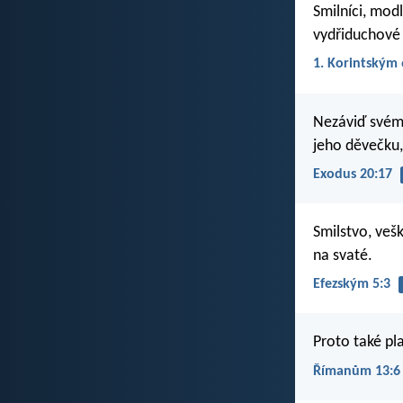
Smilníci, modlá
vydřiduchové 
1. Korintským 
Nezáviď svému
jeho děvečku,
Exodus 20:17
Smilstvo, veš
na svaté.
Efezským 5:3
Proto také pla
Římanům 13:6