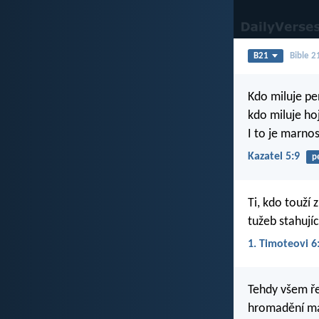
B21
Bible 2
Kdo miluje pe
kdo miluje ho
I to je marnos
Kazatel 5:9
p
Ti, kdo touží
tužeb stahujíc
1. Timoteovi 6
Tehdy všem ře
hromadění ma