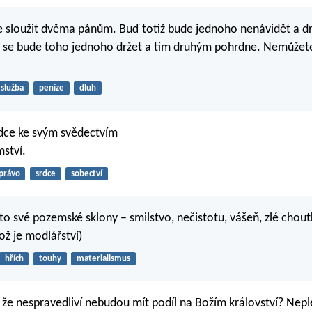
 sloužit dvěma pánům. Buď totiž bude jednoho nenávidět a 
 se bude toho jednoho držet a tím druhým pohrdne. Nemůžete
služba
peníze
dluh
dce ke svým svědectvím
ství.
právo
srdce
sobectví
o své pozemské sklony – smilstvo, nečistotu, vášeň, zlé chout
ož je modlářství)
hřích
touhy
materialismus
 že nespravedliví nebudou mít podíl na Božím království? Nepl