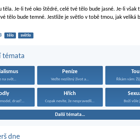
těla. Je-li tvé oko štědré, celé tvé tělo bude jasné. Je-li však 
tvé tělo bude temné. Jestliže je světlo v tobě tmou, jak veliká
3
tělo
světlo
í témata
ialismus
Peníze
Tou
 na svět...
Veďte nezištný život a...
Říkám vám: Ži
odly
Hřích
Sexua
model, drazí!...
Copak nevíte, že nespravedliví...
Boží vůle j
Další témata…
erš dne