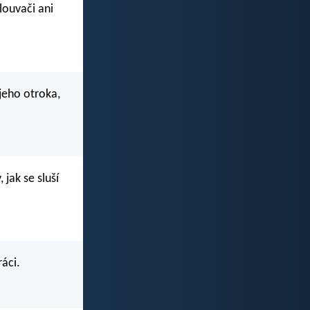
mlouvači ani
jeho otroka,
jak se sluší
ráci.