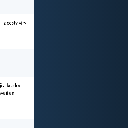
 z cesty víry
jí a kradou.
vají ani