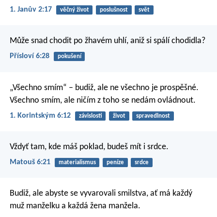
1. Janův 2:17
věčný život
poslušnost
svět
Může snad chodit po žhavém uhlí,
aniž si spálí chodidla?
Přísloví 6:28
pokušení
„Všechno smím“ – budiž, ale ne všechno je prospěšné.
Všechno smím, ale ničím z toho se nedám ovládnout.
1. Korintským 6:12
závislosti
život
spravedlnost
Vždyť tam, kde máš poklad, budeš mít i srdce.
Matouš 6:21
materialismus
peníze
srdce
Budiž, ale abyste se vyvarovali smilstva, ať má každý
muž manželku a každá žena manžela.