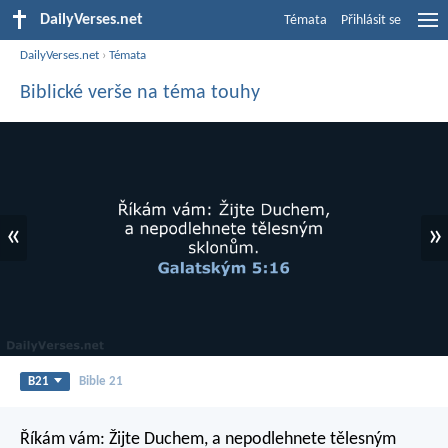
DailyVerses.net
Témata
Přihlásit se
DailyVerses.net
›
Témata
Biblické verše na téma touhy
«
»
B21
Bible 21
Říkám vám: Žijte Duchem, a nepodlehnete tělesným