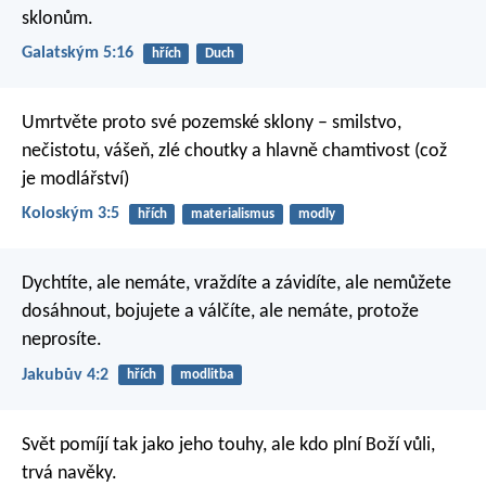
sklonům.
Galatským 5:16
hřích
Duch
Umrtvěte proto své pozemské sklony – smilstvo,
nečistotu, vášeň, zlé choutky a hlavně chamtivost (což
je modlářství)
Koloským 3:5
hřích
materialismus
modly
Dychtíte, ale nemáte, vraždíte a závidíte, ale nemůžete
dosáhnout, bojujete a válčíte, ale nemáte, protože
neprosíte.
Jakubův 4:2
hřích
modlitba
Svět pomíjí tak jako jeho touhy, ale kdo plní Boží vůli,
trvá navěky.