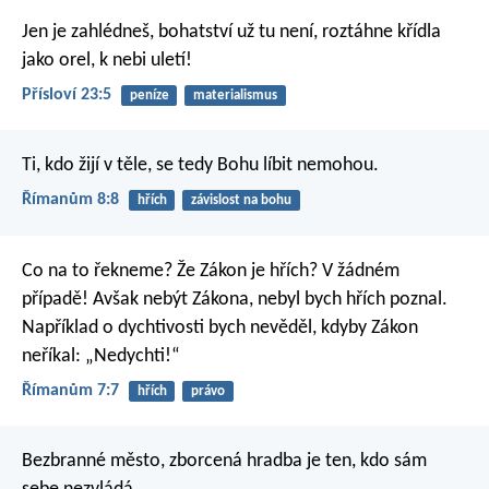
Jen je zahlédneš, bohatství už tu není,
roztáhne křídla
jako orel, k nebi uletí!
Přísloví 23:5
peníze
materialismus
Ti, kdo žijí v těle, se tedy Bohu líbit nemohou.
Římanům 8:8
hřích
závislost na bohu
Co na to řekneme? Že Zákon je hřích? V žádném
případě! Avšak nebýt Zákona, nebyl bych hřích poznal.
Například o dychtivosti bych nevěděl, kdyby Zákon
neříkal: „Nedychti!“
Římanům 7:7
hřích
právo
Bezbranné město, zborcená hradba
je ten, kdo sám