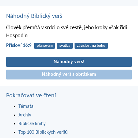
Náhodný Biblický verš
Člověk přemítá v srdci o své cestě,
jeho kroky však řídí
Hospodin.
Přísloví 16:9
plánování
svatba
závislost na bohu
Náhodný verš!
Náhodný verš s obrázkem
Pokračovat ve čtení
Témata
Archiv
Biblické knihy
Top 100 Biblických veršů