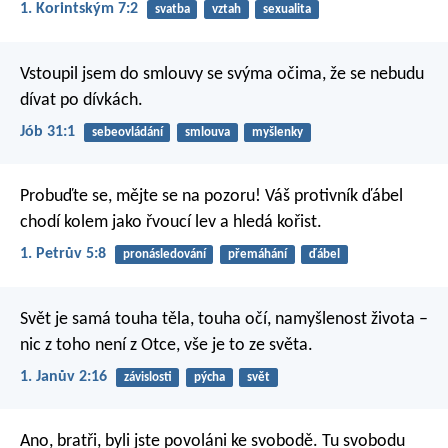
1. Korintským 7:2
svatba
vztah
sexualita
Vstoupil jsem do smlouvy se svýma očima,
že se nebudu
dívat po dívkách.
Jób 31:1
sebeovládání
smlouva
myšlenky
Probuďte se, mějte se na pozoru! Váš protivník ďábel
chodí kolem jako řvoucí lev a hledá kořist.
1. Petrův 5:8
pronásledování
přemáhání
ďábel
Svět je samá touha těla, touha očí, namyšlenost života –
nic z toho není z Otce, vše je to ze světa.
1. Janův 2:16
závislosti
pýcha
svět
Ano, bratři, byli jste povoláni ke svobodě. Tu svobodu