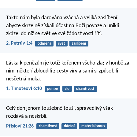
Takto nám byla darována vzácná a veliká zaslíbení,
abyste skrze ně získali účast na Boží povaze a unikli
zkáze, do níž se svět ve své žádostivosti řítí.
2. Petrův 1:4
odměna
svět
zaslíbení
Láska k penězům je totiž kořenem všeho zla; v honbě za
nimi někteří zbloudili z cesty víry a sami si způsobili
nesčetná muka.
1. Timoteovi 6:10
peníze
zlo
chamtivost
Celý den jenom toužebně touží,
spravedlivý však
rozdává a neskrblí.
Přísloví 21:26
chamtivost
dávání
materialismus