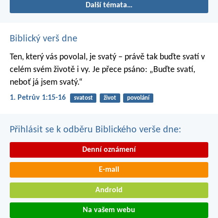
Další témata…
Biblický verš dne
Ten, který vás povolal, je svatý – právě tak buďte svatí v
celém svém životě i vy. Je přece psáno: „Buďte svatí,
neboť já jsem svatý.“
1. Petrův 1:15-16
svatost
život
povolání
Přihlásit se k odběru Biblického verše dne:
Denní oznámení
E-mail
Android
Na vašem webu