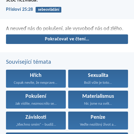
sebe nezvládá.
Přísloví 25:28
sebeovládání
A neuveď nás do pokušení,
ale vysvoboď nás od zlého.
Pokračovat ve čtení...
Související témata
Hřích
Sexualita
Copak nevíte, že nespravedliví...
Boží vůle je toto...
Pokušení
Materialismus
Jak vidíte, nezmocnilo se...
Nic jsme na svět...
Závislosti
Peníze
„Všechno smím“ – budiž...
Veďte nezištný život a...