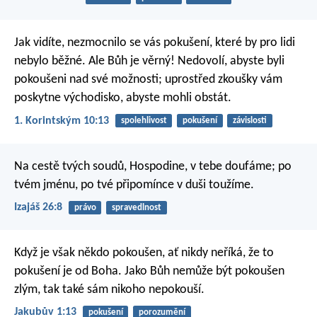
Jak vidíte, nezmocnilo se vás pokušení, které by pro lidi
nebylo běžné. Ale Bůh je věrný! Nedovolí, abyste byli
pokoušeni nad své možnosti; uprostřed zkoušky vám
poskytne východisko, abyste mohli obstát.
1. Korintským 10:13
spolehlivost
pokušení
závislosti
Na cestě tvých soudů, Hospodine,
v tebe doufáme;
po
tvém jménu, po tvé připomínce
v duši toužíme.
Izajáš 26:8
právo
spravedlnost
Když je však někdo pokoušen, ať nikdy neříká, že to
pokušení je od Boha. Jako Bůh nemůže být pokoušen
zlým, tak také sám nikoho nepokouší.
Jakubův 1:13
pokušení
porozumění