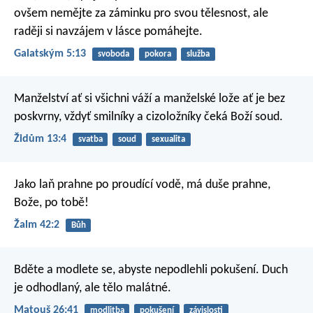
ovšem nemějte za záminku pro svou tělesnost, ale
raději si navzájem v lásce pomáhejte.
Galatským 5:13
svoboda
pokora
služba
Manželství ať si všichni váží a manželské lože ať je bez
poskvrny, vždyť smilníky a cizoložníky čeká Boží soud.
Židům 13:4
svatba
soud
sexualita
Jako laň prahne po proudící vodě,
má duše prahne,
Bože, po tobě!
Žalm 42:2
Bůh
Bděte a modlete se, abyste nepodlehli pokušení. Duch
je odhodlaný, ale tělo malátné.
Matouš 26:41
modlitba
pokušení
závislosti