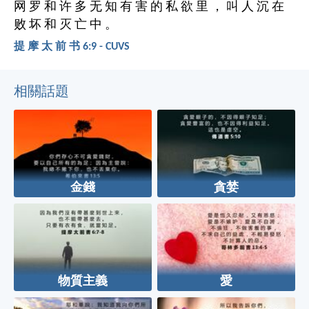
网 罗 和 许 多 无 知 有 害 的 私 欲 里 ， 叫 人 沉 在
败 坏 和 灭 亡 中 。
提 摩 太 前 书 6:9 - CUVS
相關話題
金錢
貪婪
物質主義
愛