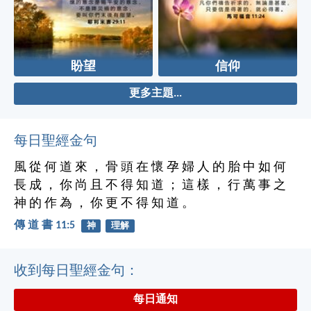
盼望
信仰
更多主題...
每日聖經金句
風 從 何 道 來 ， 骨 頭 在 懷 孕 婦 人 的 胎 中 如 何
長 成 ， 你 尚 且 不 得 知 道 ； 這 樣 ， 行 萬 事 之
神 的 作 為 ， 你 更 不 得 知 道 。
傳 道 書 11:5
神
理解
收到每日聖經金句：
每日通知