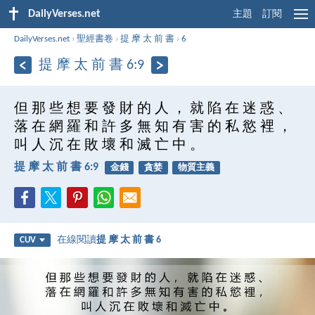
DailyVerses.net
主題
訂閱
DailyVerses.net
›
聖經書卷
›
提 摩 太 前 書
›
6
提 摩 太 前 書 6:9
但 那 些 想 要 發 財 的 人 ， 就 陷 在 迷 惑 、
落 在 網 羅 和 許 多 無 知 有 害 的 私 慾 裡 ，
叫 人 沉 在 敗 壞 和 滅 亡 中 。
提 摩 太 前 書 6:9
金錢
貪婪
物質主義
在線閱讀
提 摩 太 前 書 6
CUV