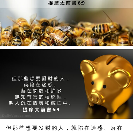
但 那 些 想 要 发 财 的 人 ， 就 陷 在 迷 惑 、 落 在