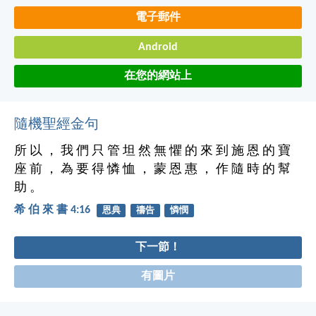
電子郵件
Android
在您的網站上
隨機聖經金句
所 以 ， 我 們 只 管 坦 然 無 懼 的 來 到 施 恩 的 寶
座 前 ， 為 要 得 憐 恤 ， 蒙 恩 惠 ， 作 隨 時 的 幫
助 。
希 伯 來 書 4:16
恩典
禱告
憐憫
下一節！
有圖片