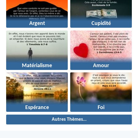
Argent
Cupidité
Matérialisme
Amour
Espérance
Foi
Autres Thèmes...