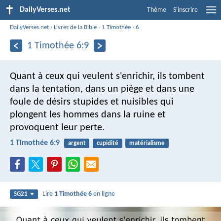
DailyVerses.net
Thème
S'inscrire
DailyVerses.net
›
Livres de la Bible
›
1 Timothée
›
6
1 Timothée 6:9
Quant à ceux qui veulent s'enrichir, ils tombent
dans la tentation, dans un piège et dans une
foule de désirs stupides et nuisibles qui
plongent les hommes dans la ruine et
provoquent leur perte.
1 Timothée 6:9
argent
cupidité
matérialisme
Lire
1 Timothée 6
en ligne
SG21