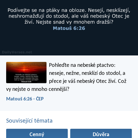
Pohleďte na nebeské ptactvo:
neseje, nežne, nesklízí do stodol, a
přece je váš nebeský Otec živí. Což
vy nejste o mnoho cennější?
Matouš 6:26 - ČEP
Související témata
Cenný
Důvěra