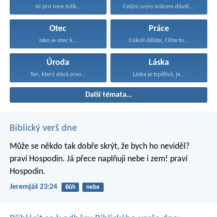
Jsi pro mne tolik...
Celým svým srdcem důvěřuj...
Otec
Práce
Jako je otec k...
Cokoli děláte, čiňte to...
Úroda
Láska
Ten, který dává zrno...
Láska je trpělivá, je...
Další témata…
Biblický verš dne
Může se někdo tak dobře skrýt,
že bych ho neviděl?
praví Hospodin.
Já přece naplňuji nebe i zem!
praví
Hospodin.
Jeremjáš 23:24
Bůh
nebe