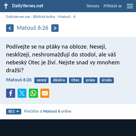
DailyVerses.net
Témata
Přihlásit se
DailyVerses.net
›
Biblické knihy
›
Matouš
›
6
Matouš 6:26
Podívejte se na ptáky na obloze. Nesejí,
nesklízejí, neshromažďují do stodol, ale váš
nebeský Otec je živí. Nejste snad vy mnohem
dražší?
Matouš 6:26
cenný
důvěra
Otec
práce
úroda
Přečtěte si
Matouš 6
online
B21