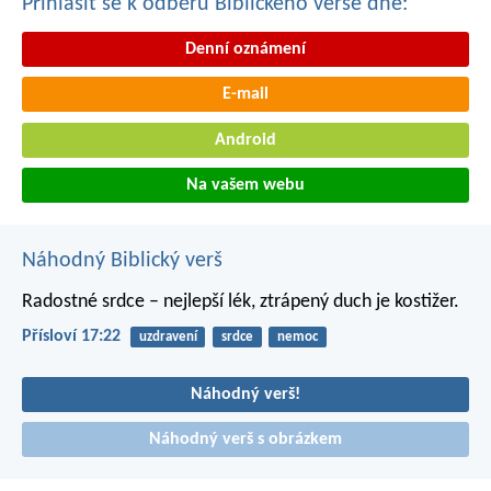
Přihlásit se k odběru Biblického verše dne:
Denní oznámení
E-mail
Android
Na vašem webu
Náhodný Biblický verš
Radostné srdce – nejlepší lék,
ztrápený duch je kostižer.
Přísloví 17:22
uzdravení
srdce
nemoc
Náhodný verš!
Náhodný verš s obrázkem