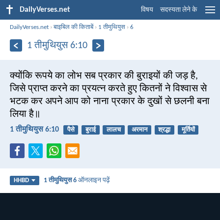
DailyVerses.net
विषय
सदस्यता लेने के
DailyVerses.net
›
बाइबिल की किताबें
›
1 तीमुथियुस
›
6
1 तीमुथियुस 6:10
क्योंकि रूपये का लोभ सब प्रकार की बुराइयों की जड़ है,
जिसे प्राप्त करने का प्रयत्न करते हुए कितनों ने विश्वास से
भटक कर अपने आप को नाना प्रकार के दुखों से छलनी बना
लिया है॥
1 तीमुथियुस 6:10
पैसे
बुराई
लालच
अरमान
श्रद्धा
मूर्तियों
1 तीमुथियुस 6
ऑनलाइन पढ़ें
HHBD