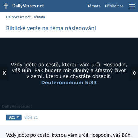
DailyVerses.net
Témata
Přihlásit se
DailyVerses.net
›
Témata
Biblické verše na téma následování
«
»
B21
Bible 21
Vždy jděte po cestě, kterou vám určil Hospodin, váš Bůh.