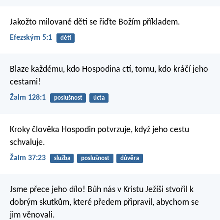
Jakožto milované děti se řiďte Božím příkladem.
Efezským 5:1
děti
Blaze každému, kdo Hospodina ctí,
tomu, kdo kráčí jeho
cestami!
Žalm 128:1
poslušnost
úcta
Kroky člověka Hospodin potvrzuje,
když jeho cestu
schvaluje.
Žalm 37:23
služba
poslušnost
důvěra
Jsme přece jeho dílo! Bůh nás v Kristu Ježíši stvořil k
dobrým skutkům, které předem připravil, abychom se
jim věnovali.