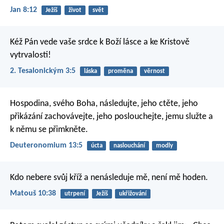
Jan 8:12
Ježíš
život
svět
Kéž Pán vede vaše srdce k Boží lásce a ke Kristově
vytrvalosti!
2. Tesalonickým 3:5
láska
proměna
věrnost
Hospodina, svého Boha, následujte, jeho ctěte, jeho
přikázání zachovávejte, jeho poslouchejte, jemu služte a
k němu se přimkněte.
Deuteronomium 13:5
úcta
naslouchání
modly
Kdo nebere svůj kříž a nenásleduje mě, není mě hoden.
Matouš 10:38
utrpení
Ježíš
ukřižování