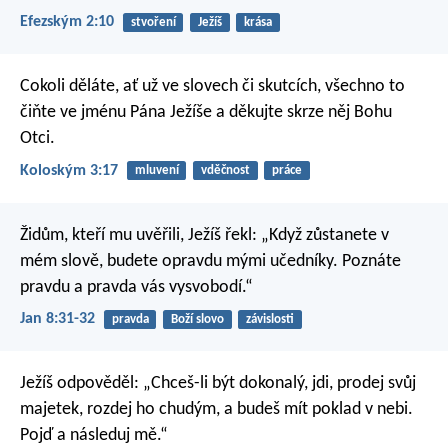
Efezským 2:10
stvoření
Ježíš
krása
Cokoli děláte, ať už ve slovech či skutcích, všechno to
čiňte ve jménu Pána Ježíše a děkujte skrze něj Bohu
Otci.
Koloským 3:17
mluvení
vděčnost
práce
Židům, kteří mu uvěřili, Ježíš řekl: „Když zůstanete v
mém slově, budete opravdu mými učedníky. Poznáte
pravdu a pravda vás vysvobodí.“
Jan 8:31-32
pravda
Boží slovo
závislosti
Ježíš odpověděl: „Chceš-li být dokonalý, jdi, prodej svůj
majetek, rozdej ho chudým, a budeš mít poklad v nebi.
Pojď a následuj mě.“