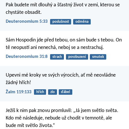
Pak budete mít dlouhý a šťastný život v zemi, kterou se
chystáte obsadit.
Deuteronomium 5:33
poslušnost
odměna
Sám Hospodin jde před tebou, on sám bude s tebou. On
tě neopustí ani nenechá, neboj se a nestrachuj.
Deuteronomium 31:8
strach
povzbuzení
smutek
Upevni mé kroky ve svých výrocích,
ať mě neovládne
žádný hřích!
Žalm 119:133
hřích
zlo
ďábel
Ježíš k nim pak znovu promluvil: „Já jsem světlo světa.
Kdo mě následuje, nebude už chodit v temnotě, ale
bude mít světlo života.“