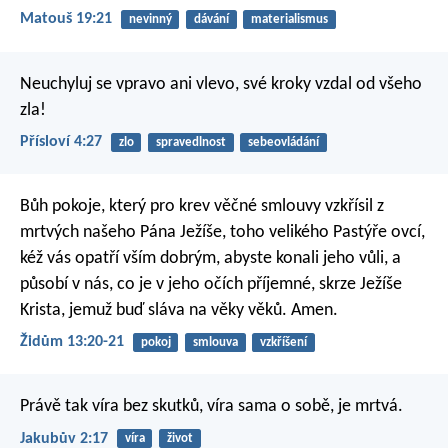
Matouš 19:21
nevinný
dávání
materialismus
Neuchyluj se vpravo ani vlevo,
své kroky vzdal od všeho
zla!
Přísloví 4:27
zlo
spravedlnost
sebeovládání
Bůh pokoje, který pro krev věčné smlouvy vzkřísil z
mrtvých našeho Pána Ježíše, toho velikého Pastýře ovcí,
kéž vás opatří vším dobrým, abyste konali jeho vůli, a
působí v nás, co je v jeho očích příjemné, skrze Ježíše
Krista, jemuž buď sláva na věky věků. Amen.
Židům 13:20-21
pokoj
smlouva
vzkříšení
Právě tak víra bez skutků, víra sama o sobě, je mrtvá.
Jakubův 2:17
víra
život