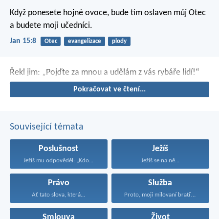
Když ponesete hojné ovoce, bude tím oslaven můj Otec
a budete moji učedníci.
Jan 15:8
Otec
evangelizace
plody
Řekl jim: „Pojďte za mnou a udělám z vás rybáře lidí!“
Pokračovat ve čtení...
Související témata
Poslušnost
Ježíš
Ježíš mu odpověděl: „Kdo...
Ježíš se na ně...
Právo
Služba
Ať tato slova, která...
Proto, moji milovaní bratři...
Smlouva
Život