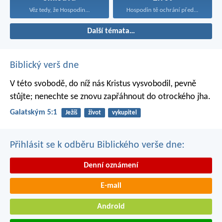
Věz tedy, že Hospodin...
Hospodin tě ochrání před...
Další témata…
Biblický verš dne
V této svobodě, do níž nás Kristus vysvobodil, pevně
stůjte; nenechte se znovu zapřáhnout do otrockého jha.
Galatským 5:1
Ježíš
život
vykupitel
Přihlásit se k odběru Biblického verše dne:
Denní oznámení
E-mail
Android