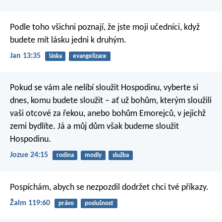
Podle toho všichni poznají, že jste moji učedníci, když
budete mít lásku jedni k druhým.
Jan 13:35
láska
evangelizace
Pokud se vám ale nelíbí sloužit Hospodinu, vyberte si
dnes, komu budete sloužit – ať už bohům, kterým sloužili
vaši otcové za řekou, anebo bohům Emorejců, v jejichž
zemi bydlíte. Já a můj dům však budeme sloužit
Hospodinu.
Jozue 24:15
rodina
modly
služba
Pospíchám, abych se nezpozdil
dodržet chci tvé příkazy.
Žalm 119:60
právo
poslušnost