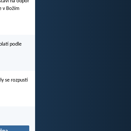
staví na odpor
e v Božím
latí podle
ly se rozpustí