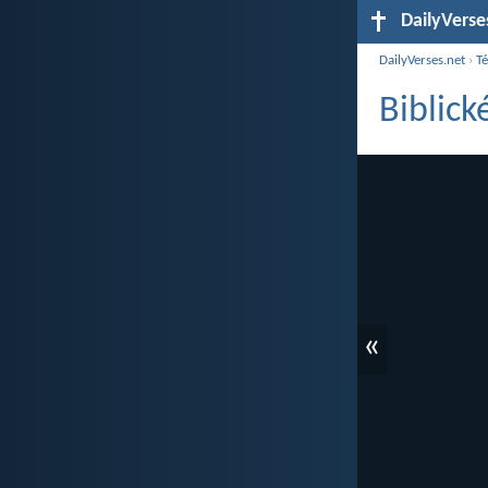
DailyVerse
DailyVerses.net
›
T
Biblick
«