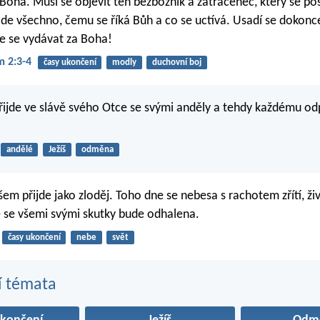
Boha. Musí se objevit ten bezbožník a zatracenec, který se po
ade všechno, čemu se říká Bůh a co se uctívá. Usadí se dokonc
e se vydávat za Boha!
m 2:3-4
časy ukončení
modly
duchovní boj
řijde ve slávě svého Otce se svými anděly a tehdy každému odp
andělé
Ježíš
odměna
em přijde jako zloděj. Toho dne se nebesa s rachotem zřítí, živ
 se všemi svými skutky bude odhalena.
časy ukončení
nebe
svět
í témata