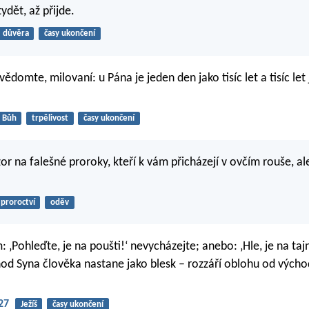
ydět, až přijde.
důvěra
časy ukončení
vědomte, milovaní: u Pána je jeden den jako tisíc let a tisíc let
Bůh
trpělivost
časy ukončení
or na falešné proroky, kteří k vám přicházejí v ovčím rouše, ale
proroctví
oděv
 ‚Pohleďte, je na poušti!‘ nevycházejte; anebo: ‚Hle, je na taj
hod Syna člověka nastane jako blesk – rozzáří oblohu od výcho
27
Ježíš
časy ukončení