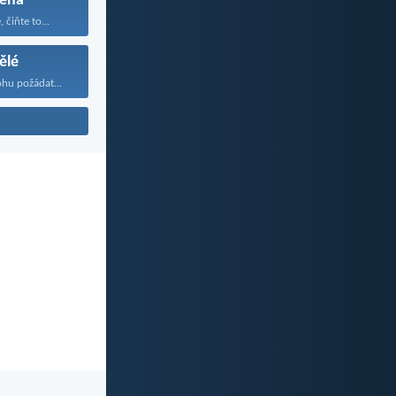
ěna
 čiňte to...
ělé
ohu požádat...