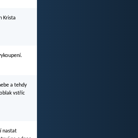
n Krista
vykoupení.
 nebe a tehdy
oblak vstříc
 nastat