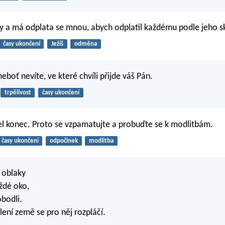
rzy a má odplata se mnou, abych odplatil každému podle jeho s
časy ukončení
Ježíš
odměna
eboť nevíte, ve které chvíli přijde váš Pán.
trpělivost
časy ukončení
l konec. Proto se vzpamatujte a probuďte se k modlitbám.
časy ukončení
odpočinek
modlitba
s oblaky
aždé oko,
robodli.
ení země se pro něj rozpláčí.