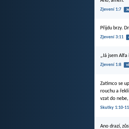
Ano, amen.
Zjevení 1:7
Je
Přijdu brzy. D
Zjevení 3:11
„Já jsem Alfa 
Zjevení 1:8
v
Zatímco se upř
rouchu a řekli
vzat do nebe, 
Skutky 1:10-11
Ano drazí, zů