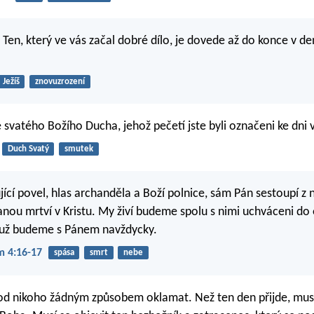
že Ten, který ve vás začal dobré dílo, je dovede až do konce v de
Ježíš
znovuzrození
svatého Božího Ducha, jehož pečetí jste byli označeni ke dni 
Duch Svatý
smutek
jící povel, hlas archanděla a Boží polnice, sám Pán sestoupí z
tanou mrtví v Kristu. My živí budeme spolu s nimi uchváceni do 
už budeme s Pánem navždycky.
m 4:16-17
spása
smrt
nebe
od nikoho žádným způsobem oklamat. Než ten den přijde, musí