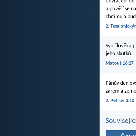
odvrácení od 
a povýší se n
chrámu a bud
2. Tesalonický
Syn člověka p
jeho skutků.
Matouš 16:27
Pánův den ovš
žárem a země
2. Petrův 3:10
Souvisejíc