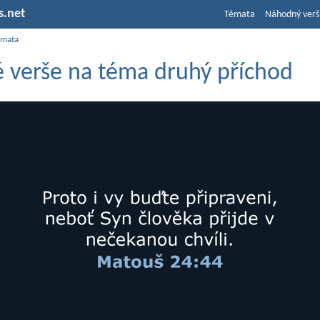
s.net
Témata
Náhodný verš
émata
é verše na téma druhý příchod