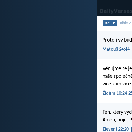
B21
Bible 2
Proto i vy buď
Matouš 24:44
Věnujme se j
naše společné
více, čím více 
Židům 10:24-2
Ten, který vyd
Amen, přijď, P
Zjevení 22:20