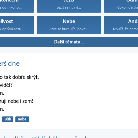
ukončení
Ježíš
Odm
 od nikoho...
Ježíš se na ně...
Cokoli děláte,
livost
Nebe
And
Trpělivý člověk oplývá rozumností...
Ozve se burcující povel...
Myslíš, že nem
Další témata…
erš dne
 tak dobře skrýt,
viděl?
n.
ňuji nebe i zem!
n.
Bůh
nebe