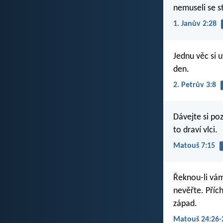
nemuseli se st
1. Janův 2:28
Jednu věc si u
den.
2. Petrův 3:8
Dávejte si poz
to draví vlci.
Matouš 7:15
Řeknou-li vám:
nevěřte. Příc
západ.
Matouš 24:26-