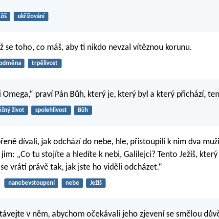
žíš
ukřižování
rž se toho, co máš, aby ti nikdo nevzal vítěznou korunu.
odměna
trpělivost
i Omega,“ praví Pán Bůh, který je, který byl a který přichází, 
ěčný život
spolehlivost
Bůh
eně dívali, jak odchází do nebe, hle, přistoupili k nim dva muž
 jim: „Co tu stojíte a hledíte k nebi, Galilejci? Tento Ježíš, který
se vrátí právě tak, jak jste ho viděli odcházet.“
nanebevstoupení
nebe
Ježíš
stávejte v něm, abychom očekávali jeho zjevení se smělou dův