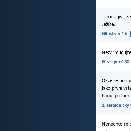
Jsem si jist, 
Ježíše.
Filipským 1:6
Nezarmucujte 
Efezským 4:30
Ozve se burcu
jako první vs
Pánu; potom 
1. Tesalonický
Nenechte se 