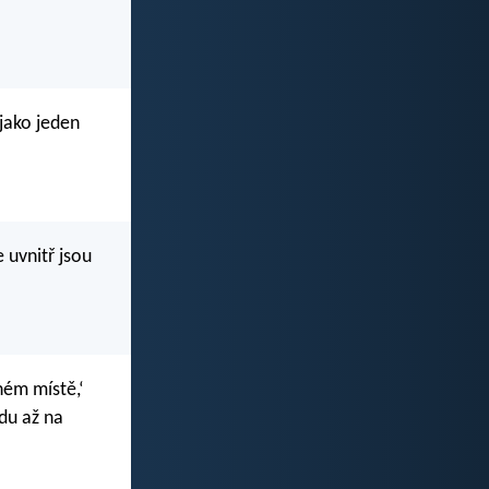
 jako jeden
 uvnitř jsou
ném místě,‘
du až na