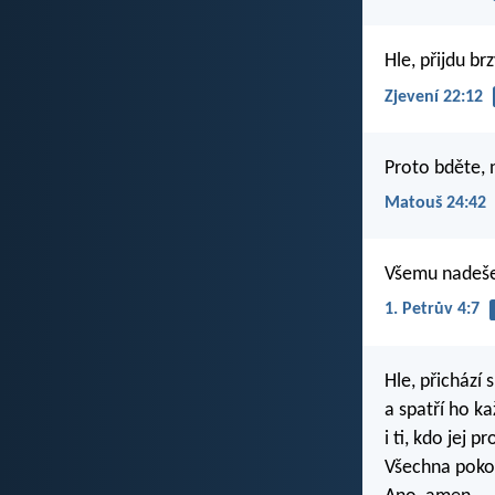
Hle, přijdu b
Zjevení 22:12
Proto bděte, n
Matouš 24:42
Všemu nadeše
1. Petrův 4:7
Hle, přichází 
a spatří ho k
i ti, kdo jej p
Všechna pokol