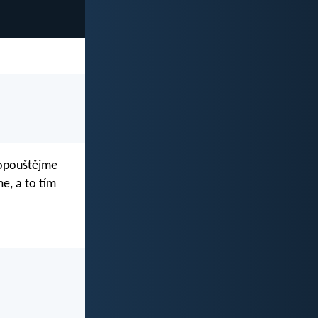
eopouštějme
e, a to tím