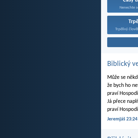
Časy 
Nenechte se
Trpě
Biblický v
Může se někdo
že bych ho ne
praví Hospodi
Já přece napl
praví Hospodi
Jeremjáš 23:24