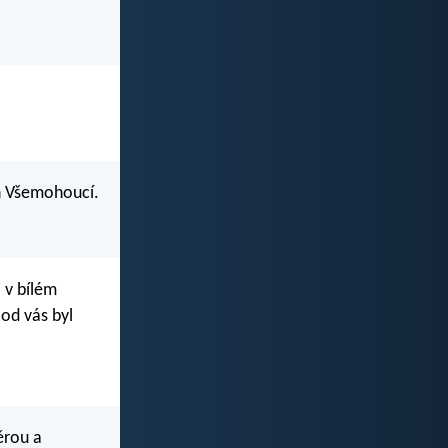
ten Všemohoucí.
i v bílém
 od vás byl
ěrou a