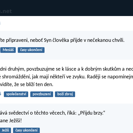
1
te připraveni, neboť Syn člověka přijde v nečekanou chvíli.
Mesiáš
časy ukončení
edni druhým, povzbuzujme se k lásce a k dobrým skutkům a n
 shromáždění, jak mají někteří ve zvyku. Raději se napomínejm
vidíte, že se blíží ten den.
5
společenství
povzbuzení
boží zbroj
ává svědectví o těchto věcech, říká: „Přijdu brzy.“
ane Ježíši!
Ježíš
časy ukončení