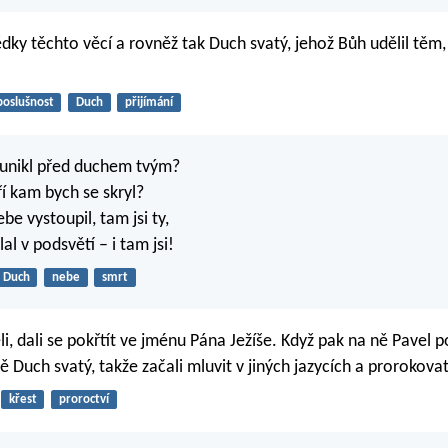
dky těchto věcí a rovněž tak Duch svatý, jehož Bůh udělil těm
poslušnost
Duch
přijímání
 unikl před duchem tvým?
ří kam bych se skryl?
e vystoupil, tam jsi ty,
lal v podsvětí – i tam jsi!
Duch
nebe
smrt
li, dali se pokřtít ve jménu Pána Ježíše. Když pak na ně Pavel po
ě Duch svatý, takže začali mluvit v jiných jazycích a prorokovat
křest
proroctví