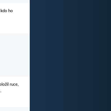
, kdo ho
ložil ruce,
.