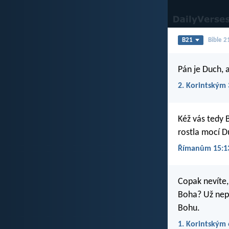
B21
Bible 2
Pán je Duch, 
2. Korintským 
Kéž vás tedy 
rostla mocí Du
Římanům 15:1
Copak nevíte,
Boha? Už nepa
Bohu.
1. Korintským 