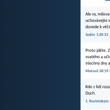
Ale vy, milova
uchovávejte s
dovede k věč
Judův 1:20-21
Proto jděte. 
svatého a učt
všechny dny a
Matouš 28:19-
Kdo z lidí ro
Duch.
1. Korintským 