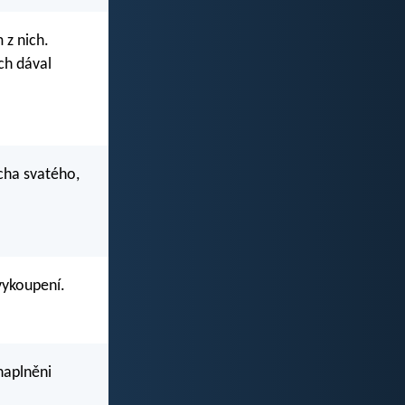
 z nich.
uch dával
ucha svatého,
vykoupení.
 naplněni