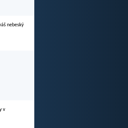
 váš nebeský
y v