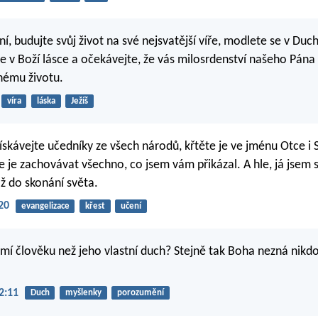
ní, budujte svůj život na své nejsvatější víře, modlete se v Du
e v Boží lásce a očekávejte, že vás milosrdenství našeho Pána 
nému životu.
víra
láska
Ježíš
Získávejte učedníky ze všech národů, křtěte je ve jménu Otce i 
e je zachovávat všechno, co jsem vám přikázal. A hle, já jsem 
ž do skonání světa.
20
evangelizace
křest
učení
zumí člověku než jeho vlastní duch? Stejně tak Boha nezná nikd
2:11
Duch
myšlenky
porozumění