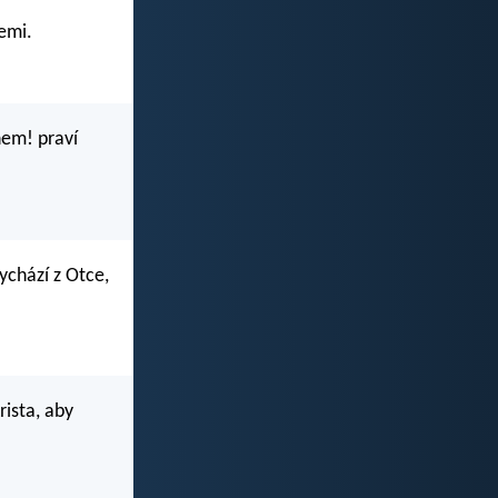
šemi.
hem! praví
ychází z Otce,
rista, aby