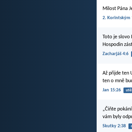
Milost Pána J
2. Korintským 
Toto je slovo
Hospodin zás
Zacharjáš 4:6
Až přijde ten 
ten o mně bud
Jan 15:26
utěš
„Čiňte pokání,
vám byly odpu
Skutky 2:38