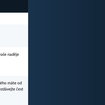
 vaše naděje
erého máte od
vzdávejte čest