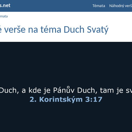
s.net
Témata
Náhodný verš
émata
é verše na téma Duch Svatý