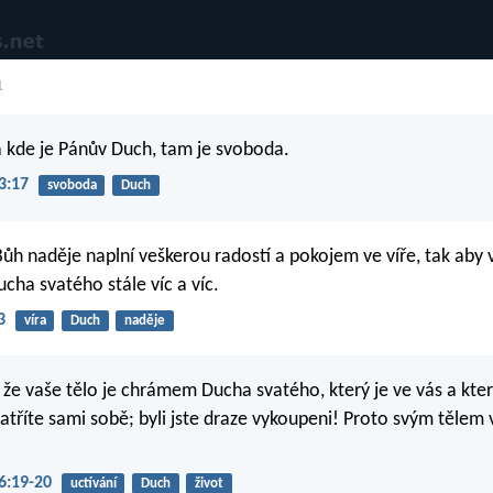
1
a kde je Pánův Duch, tam je svoboda.
3:17
svoboda
Duch
Bůh naděje naplní veškerou radostí a pokojem ve víře, tak aby
cha svatého stále víc a víc.
3
víra
Duch
naděje
 že vaše tělo je chrámem Ducha svatého, který je ve vás a kt
tříte sami sobě; byli jste draze vykoupeni! Proto svým tělem 
6:19-20
uctívání
Duch
život