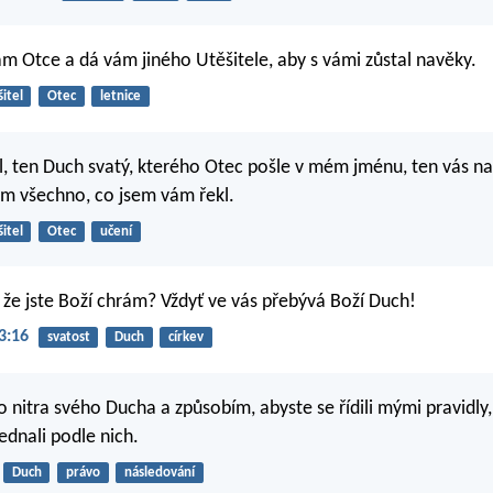
m Otce a dá vám jiného Utěšitele, aby s vámi zůstal navěky.
itel
Otec
letnice
l, ten Duch svatý, kterého Otec pošle v mém jménu, ten vás n
m všechno, co jsem vám řekl.
itel
Otec
učení
 že jste Boží chrám? Vždyť ve vás přebývá Boží Duch!
3:16
svatost
Duch
církev
 nitra svého Ducha a způsobím, abyste se řídili mými pravidly,
ednali podle nich.
Duch
právo
následování