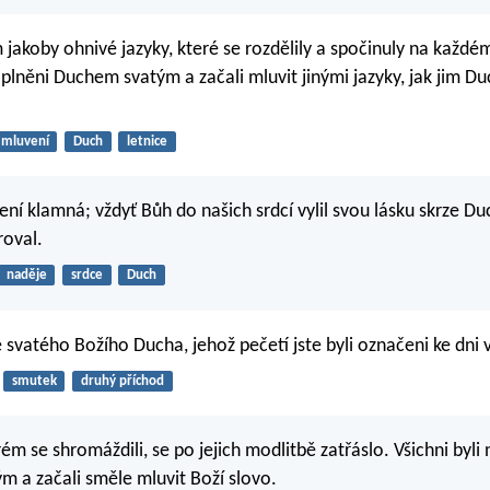
 jakoby ohnivé jazyky, které se rozdělily a spočinuly na každém
aplněni Duchem svatým a začali mluvit jinými jazyky, jak jim D
mluvení
Duch
letnice
ení klamná; vždyť Bůh do našich srdcí vylil svou lásku skrze D
roval.
naděje
srdce
Duch
svatého Božího Ducha, jehož pečetí jste byli označeni ke dni 
smutek
druhý příchod
ém se shromáždili, se po jejich modlitbě zatřáslo. Všichni byli
 a začali směle mluvit Boží slovo.