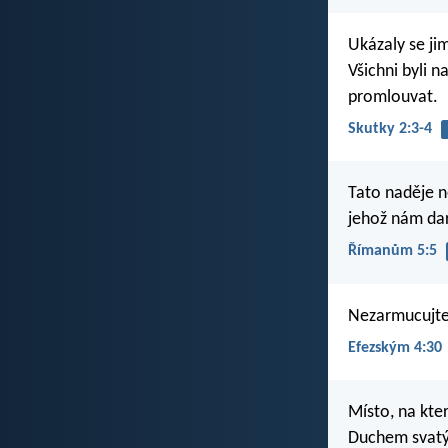
Ukázaly se jim
Všichni byli n
promlouvat.
Skutky 2:3-4
Tato naděje n
jehož nám da
Římanům 5:5
Nezarmucujte 
Efezským 4:30
Místo, na kter
Duchem svatým