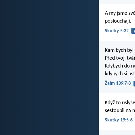
A my jsme svě
poslouchají.
Skutky 5:32
Kam bych byl
Před tvojí tvá
Kdybych do neb
kdybych si ust
Žalm 139:7-8
Když to uslyše
sestoupil na n
Skutky 19:5-6