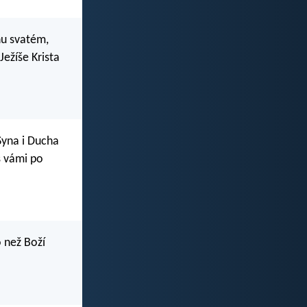
chu svatém,
Ježíše Krista
Syna i Ducha
s vámi po
o než Boží