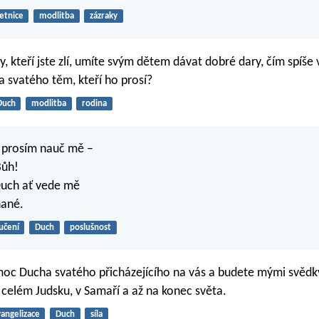
letnice
modlitba
zázraky
vy, kteří jste zlí, umíte svým dětem dávat dobré dary, čím spíše
 svatého těm, kteří ho prosí?
Duch
modlitba
rodina
li prosím nauč mě –
Bůh!
Duch ať vede mě
nané.
učení
Duch
poslušnost
moc Ducha svatého přicházejícího na vás a budete mými svědk
 celém Judsku, v Samaří a až na konec světa.
angelizace
Duch
síla