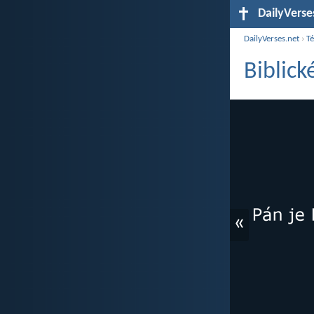
DailyVerse
DailyVerses.net
›
T
Biblick
«