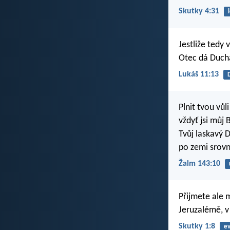
Skutky 4:31
Jestliže tedy 
Otec dá Ducha
Lukáš 11:13
Plnit tvou vů
vždyť jsi můj 
Tvůj laskavý 
po zemi srov
Žalm 143:10
Přijmete ale 
Jeruzalémě, v
Skutky 1:8
ev