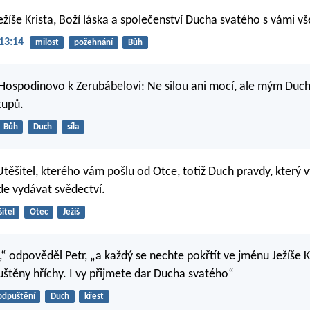
ežíše Krista, Boží láska a společenství Ducha svatého s vámi v
13:14
milost
požehnání
Bůh
 Hospodinovo k Zerubábelovi: Ne silou ani mocí, ale mým Duc
tupů.
Bůh
Duch
síla
Utěšitel, kterého vám pošlu od Otce, totiž Duch pravdy, který v
e vydávat svědectví.
itel
Otec
Ježíš
“ odpověděl Petr, „a každý se nechte pokřtít ve jménu Ježíše K
štěny hříchy. I vy přijmete dar Ducha svatého“
odpuštění
Duch
křest