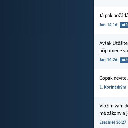
Já pak požádá
Jan 14:16
utěš
Avšak Utěšite
připomene vá
Jan 14:26
utěš
Copak nevíte,
1. Korintským 
Vložím vám do
mé zákony a j
Ezechiel 36:27