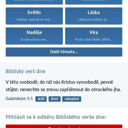
Světlo
Láska
Vstávej, zaskvěj se, tvé...
Láska je trpělivá, je...
Naděje
Víra
Já sám přece vím...
Proto vám říkám: Věřte...
Další témata…
Biblický verš dne
V této svobodě, do níž nás Kristus vysvobodil, pevně
stůjte; nenechte se znovu zapřáhnout do otrockého jha.
Galatským 5:1
Ježíš
život
vykupitel
Přihlásit se k odběru Biblického verše dne: