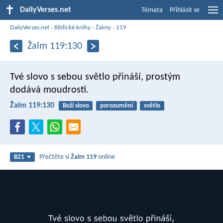
DailyVerses.net
Témata
Přihlásit se
DailyVerses.net
›
Biblické knihy
›
Žalmy
›
119
Žalm 119:130
Tvé slovo s sebou světlo přináší,
prostým
dodává moudrosti.
Žalm 119:130
Boží slovo
porozumění
světlo
Přečtěte si
Žalm 119
online
B21