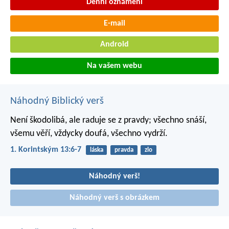
Denní oznámení
E-mail
Android
Na vašem webu
Náhodný Biblický verš
Není škodolibá, ale raduje se z pravdy; všechno snáší,
všemu věří, vždycky doufá, všechno vydrží.
1. Korintským 13:6-7
láska
pravda
zlo
Náhodný verš!
Náhodný verš s obrázkem