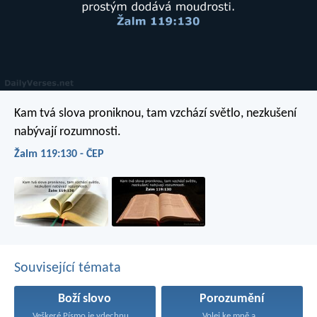
Kam tvá slova proniknou, tam vzchází světlo,
nezkušení
nabývají rozumnosti.
Žalm 119:130 - ČEP
Související témata
Boží slovo
Porozumění
Veškeré Písmo je vdechnuté...
Volej ke mně a...