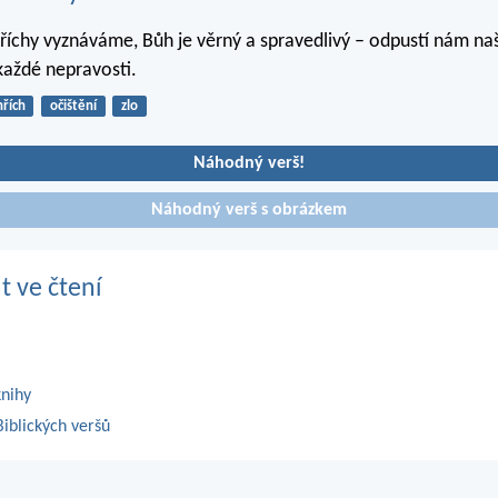
hříchy vyznáváme, Bůh je věrný a spravedlivý – odpustí nám naš
 každé nepravosti.
hřích
očištění
zlo
Náhodný verš!
Náhodný verš s obrázkem
t ve čtení
knihy
iblických veršů