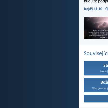
budu tě podpír
Izajáš 41:10 - 
Souvisejíc
St
Neboj 
Boží
Věnujme se j