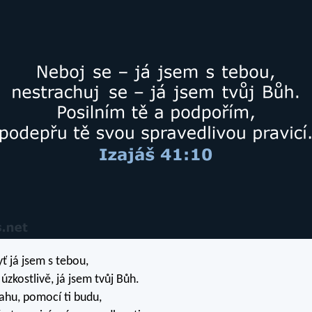
ť já jsem s tebou,
 úzkostlivě, já jsem tvůj Bůh.
hu, pomocí ti budu,