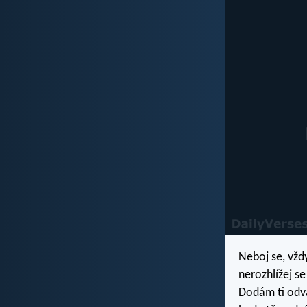
Neboj se, vždy
nerozhlížej se
Dodám ti odva