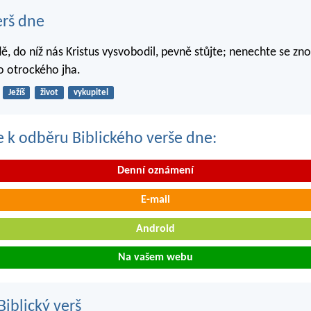
erš dne
ě, do níž nás Kristus vysvobodil, pevně stůjte; nenechte se zn
o otrockého jha.
Ježíš
život
vykupitel
se k odběru Biblického verše dne:
Denní oznámení
E-mail
Android
Na vašem webu
iblický verš