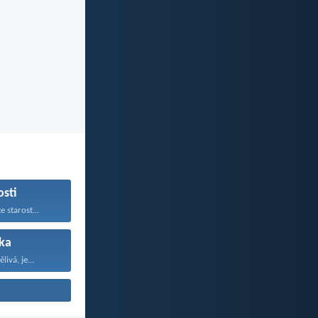
osti
 starost...
ka
livá, je...