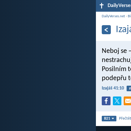
DailyVerse
DailyVerses.net
›
Bi
Iza
Neboj se –
nestrachuj
Posilním 
podepřu tě
Izajáš 41:10
s
Přečtět
B21