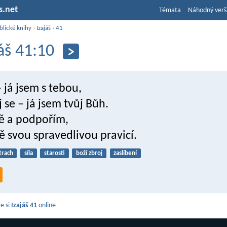
s.net
Témata
Náhodný verš
blické knihy
›
Izajáš
›
41
jáš 41:10
 já jsem s tebou,
 se – já jsem tvůj Bůh.
tě a podpořím,
 svou spravedlivou pravicí.
trach
síla
starosti
boží zbroj
zaslíbení
e si
Izajáš 41
online