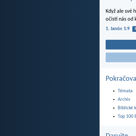
Když ale své 
očistí nás od
1. Janův 1:9
Pokračova
Témata
Archiv
Biblické 
Top 100 B