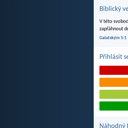
Biblický v
V této svobod
zapřáhnout d
Galatským 5:1
Přihlásit 
Náhodný B