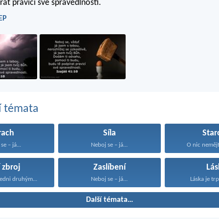
at pravicí své spravedlnosti.
ČEP
í témata
rach
Síla
Star
se – já...
Neboj se – já...
O nic nemějte
 zbroj
Zaslíbení
Lás
edni druhým...
Neboj se – já...
Láska je trpě
Další témata…