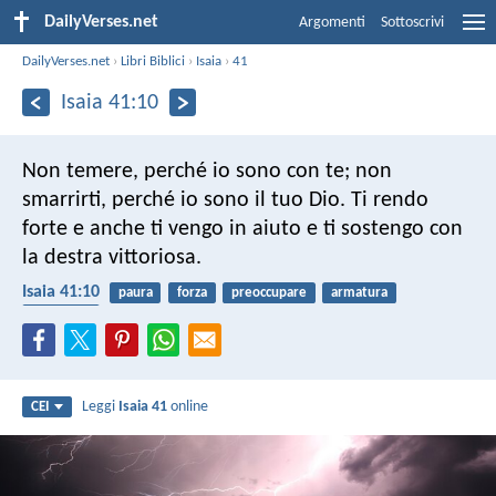
DailyVerses.net
Argomenti
Sottoscrivi
DailyVerses.net
›
Libri Biblici
›
Isaia
›
41
Isaia 41:10
Non temere, perché io sono con te;
non
smarrirti, perché io sono il tuo Dio.
Ti rendo
forte e anche ti vengo in aiuto
e ti sostengo con
la destra vittoriosa.
Isaia 41:10
paura
forza
preoccupare
armatura
promesse
Leggi
Isaia 41
online
CEI