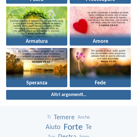
Armatura
Amore
Speranza
Fede
Altri argomenti…
Temere
Ti
Anche
Forte
Aiuto
Te
Tuo
Sono