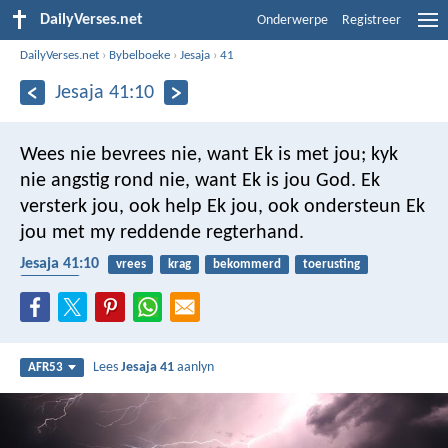
DailyVerses.net
Onderwerpe
Registreer
DailyVerses.net
›
Bybelboeke
›
Jesaja
›
41
Jesaja 41:10
Wees nie bevrees nie, want Ek is met jou;
kyk
nie angstig rond nie, want Ek is jou God.
Ek
versterk jou, ook help Ek jou,
ook ondersteun Ek
jou met my reddende regterhand.
Jesaja 41:10
vrees
krag
bekommerd
toerusting
beloftes
Lees
Jesaja 41
aanlyn
AFR53