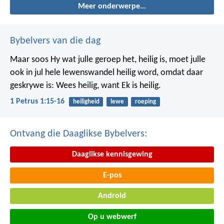
Meer onderwerpe...
Bybelvers van die dag
Maar soos Hy wat julle geroep het, heilig is, moet julle
ook in jul hele lewenswandel heilig word, omdat daar
geskrywe is: Wees heilig, want Ek is heilig.
1 Petrus 1:15-16
heiligheid
lewe
roeping
Ontvang die Daaglikse Bybelvers:
Daaglikse kennisgewing
E-pos
Android
Op u webwerf