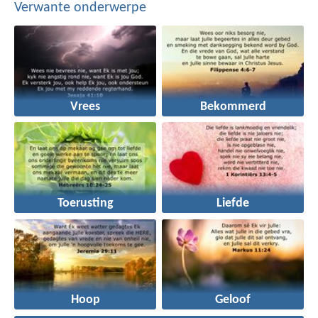
Verwante onderwerpe
Vrees
Bekommerd
Toerusting
Liefde
Hoop
Geloof