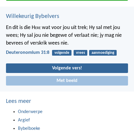
Willekeurig Bybelvers
En dit is die H
ere
wat voor jou uit trek; Hy sal met jou
wees; Hy sal jou nie begewe of verlaat nie; jy mag nie
bevrees of verskrik wees nie.
Deuteronomium 31:8
volgende
vrees
aanmoediging
Volgende vers!
Met beeld
Lees meer
Onderwerpe
Argief
Bybelboeke