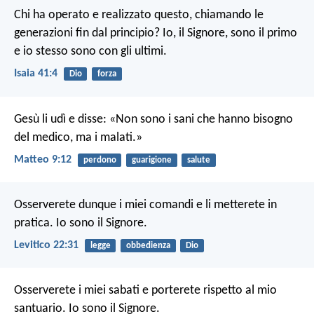
Chi ha operato e realizzato questo,
chiamando le
generazioni fin dal principio?
Io, il Signore, sono il primo
e io stesso sono con gli ultimi.
Isaia 41:4
Dio
forza
Gesù li udì e disse: «Non sono i sani che hanno bisogno
del medico, ma i malati.»
Matteo 9:12
perdono
guarigione
salute
Osserverete dunque i miei comandi e li metterete in
pratica. Io sono il Signore.
Levitico 22:31
legge
obbedienza
Dio
Osserverete i miei sabati e porterete rispetto al mio
santuario. Io sono il Signore.