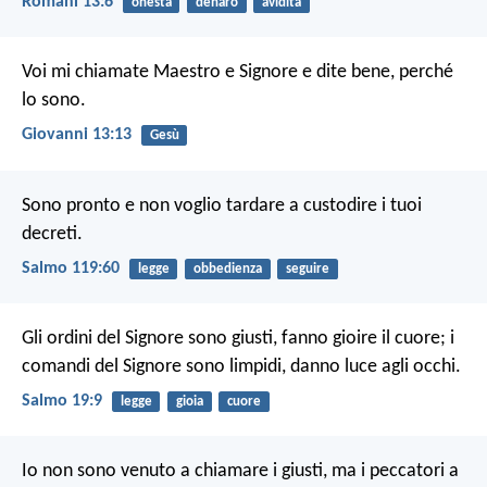
Romani 13:6
onestà
denaro
avidità
Voi mi chiamate Maestro e Signore e dite bene, perché
lo sono.
Giovanni 13:13
Gesù
Sono pronto e non voglio tardare
a custodire i tuoi
decreti.
Salmo 119:60
legge
obbedienza
seguire
Gli ordini del Signore sono giusti,
fanno gioire il cuore;
i
comandi del Signore sono limpidi,
danno luce agli occhi.
Salmo 19:9
legge
gioia
cuore
Io non sono venuto a chiamare i giusti, ma i peccatori a