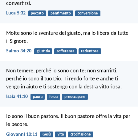
convertirsi.
Luca 5:32
peccato
pentimento
conversione
Molte sono le sventure del giusto,
ma lo libera da tutte
il Signore.
Salmo 34:20
giustizia
sofferenza
redentore
Non temere, perché io sono con te;
non smarrirti,
perché io sono il tuo Dio.
Ti rendo forte e anche ti
vengo in aiuto
e ti sostengo con la destra vittoriosa.
Isaia 41:10
paura
forza
preoccupare
Io sono il buon pastore. Il buon pastore offre la vita per
le pecore.
Giovanni 10:11
Gesù
vita
crocifissione