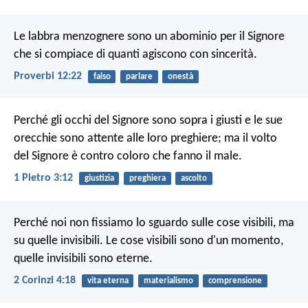
Le labbra menzognere sono un abominio per il Signore
che si compiace di quanti agiscono con sincerità.
Proverbi 12:22
falso
parlare
onestà
Perché gli occhi del Signore sono sopra i giusti
e le sue
orecchie sono attente alle loro preghiere;
ma il volto
del Signore è contro coloro che fanno il male.
1 Pietro 3:12
giustizia
preghiera
ascolto
Perché noi non fissiamo lo sguardo sulle cose visibili, ma
su quelle invisibili. Le cose visibili sono d'un momento,
quelle invisibili sono eterne.
2 Corinzi 4:18
vita eterna
materialismo
comprensione