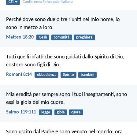
CEI
Conferenza Episcopale Italiana
Perché dove sono due o tre riuniti nel mio nome, io
sono in mezzo a loro.
Matteo 18:20
Gesù
comunità
preghiera
Tutti quelli infatti che sono guidati dallo Spirito di Dio,
costoro sono figli di Dio.
Romani 8:14
obbedienza
Spirito
bambini
Mia eredità per sempre sono i tuoi insegnamenti,
sono
essi la gioia del mio cuore.
Salmo 119:111
legge
gioia
cuore
Sono uscito dal Padre e sono venuto nel mondo; ora