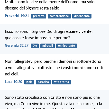
Molte sono le idee nella mente dell'uomo,
ma solo il
disegno del Signore resta saldo.
Proverbi 19:21
precetto
comprensione
dipendenza
Ecco, io sono il Signore Dio di ogni essere vivente;
qualcosa è forse impossibile per me?
Geremia 32:27
Dio
miracoli
onnipotente
Non rallegratevi però perché i demòni si sottomettono
a voi; rallegratevi piuttosto che i vostri nomi sono scritti
nei cieli.
Luca 10:20
gioia
paradiso
vita eterna
Sono stato crocifisso con Cristo e non sono più io che
vivo, ma Cristo vive in me. Questa vita nella carne, io la