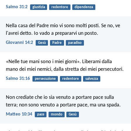
Salmo 31:2
giustizia
redentore
dipendenza
Nella casa del Padre mio vi sono molti posti. Se no, ve
l'avrei detto. Io vado a prepararvi un posto.
Giovanni 14:2
Gesù
Padre
paradiso
«Nelle tue mani sono i miei giorni».
Liberami dalla
mano dei miei nemici,
dalla stretta dei miei persecutori.
Salmo 31:16
persecuzione
redentore
salvezza
Non crediate che io sia venuto a portare pace sulla
terra; non sono venuto a portare pace, ma una spada.
Matteo 10:34
pace
mondo
Gesù