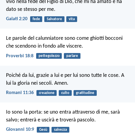
vivo nella fede del Figlio di Dio, che mi ha amato e ha
dato se stesso per me.
Galati 2:20
fede
Salvatore
vita
Le parole del calunniatore sono come ghiotti bocconi
che scendono in fondo alle viscere.
Proverbi 18:8
pettegolezzo
parlare
Poiché da lui, grazie a lui e per lui sono tutte le cose. A
lui la gloria nei secoli. Amen.
Romani 11:36
creazione
culto
gratitudine
Io sono la porta: se uno entra attraverso di me, sarà
salvo; entrerà e uscirà e troverà pascolo.
Giovanni 10:9
Gesù
salvezza