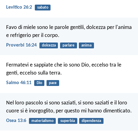
Levitico 26:2
sabato
Favo di miele sono le parole gentili,
dolcezza per l'anima
e refrigerio per il corpo.
Proverbi 16:24
dolcezza
parlare
anima
Fermatevi e sappiate che io sono Dio,
eccelso tra le
genti, eccelso sulla terra.
Salmo 46:11
Dio
pace
Nel loro pascolo si sono saziati,
si sono saziati e il loro
cuore si è inorgoglito,
per questo mi hanno dimenticato.
Osea 13:6
materialismo
superbia
dipendenza