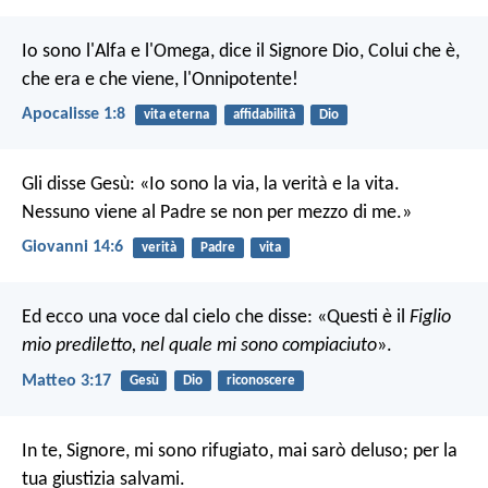
Io sono l'Alfa e l'Omega, dice il Signore Dio, Colui che è,
che era e che viene, l'Onnipotente!
Apocalisse 1:8
vita eterna
affidabilità
Dio
Gli disse Gesù: «Io sono la via, la verità e la vita.
Nessuno viene al Padre se non per mezzo di me.»
Giovanni 14:6
verità
Padre
vita
Ed ecco una voce dal cielo che disse: «Questi è il
Figlio
mio prediletto, nel quale mi sono compiaciuto
».
Matteo 3:17
Gesù
Dio
riconoscere
In te, Signore, mi sono rifugiato,
mai sarò deluso;
per la
tua giustizia salvami.