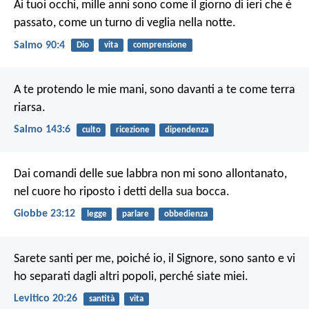
Ai tuoi occhi, mille anni
sono come il giorno di ieri che è
passato,
come un turno di veglia nella notte.
Salmo 90:4
Dio
vita
comprensione
A te protendo le mie mani,
sono davanti a te come terra
riarsa.
Salmo 143:6
culto
ricezione
dipendenza
Dai comandi delle sue labbra non mi sono allontanato,
nel cuore ho riposto i detti della sua bocca.
Giobbe 23:12
legge
parlare
obbedienza
Sarete santi per me, poiché io, il Signore, sono santo e vi
ho separati dagli altri popoli, perché siate miei.
Levitico 20:26
santità
vita