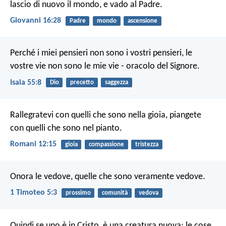
lascio di nuovo il mondo, e vado al Padre.
Giovanni 16:28
Padre
mondo
ascensione
Perché i miei pensieri non sono i vostri pensieri,
le
vostre vie non sono le mie vie - oracolo del Signore.
Isaia 55:8
Dio
precetto
saggezza
Rallegratevi con quelli che sono nella gioia, piangete
con quelli che sono nel pianto.
Romani 12:15
gioia
compassione
tristezza
Onora le vedove, quelle che sono veramente vedove.
1 Timoteo 5:3
prossimo
comunità
vedova
Quindi se uno è in Cristo, è una creatura nuova; le cose