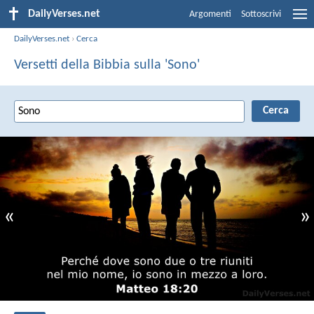
DailyVerses.net
Argomenti
Sottoscrivi
DailyVerses.net
›
Cerca
Versetti della Bibbia sulla 'Sono'
«
»