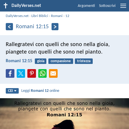
DailyVerses.net
Argomenti
Sottoscrivi
DailyVerses.net
›
Libri Biblici
›
Romani
›
12
Romani 12:15
Rallegratevi con quelli che sono nella gioia,
piangete con quelli che sono nel pianto.
Romani 12:15
gioia
compassione
tristezza
Leggi
Romani 12
online
CEI