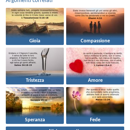
Argomenti correlati
Gioia
Compassione
Tristezza
Amore
Speranza
Fede