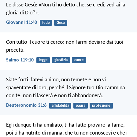
Le disse Gesù: «Non ti ho detto che, se credi, vedrai la
gloria di Dio?».
Giovanni 11:40
fede
Gesù
Con tutto il cuore ti cerco:
non farmi deviare dai tuoi
precetti.
Salmo 119:10
legge
giustizia
cuore
Siate forti, fatevi animo, non temete e non vi
spaventate di loro, perché il Signore tuo Dio cammina
con te; non ti lascerà e non ti abbandonerà.
Deuteronomio 31:6
affidabilità
paura
protezione
Egli dunque ti ha umiliato, ti ha fatto provare la fame,
poi ti ha nutrito di manna, che tu non conoscevi e che i