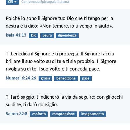
CEI
Conferenza Episcopale Italiana
Poiché io sono il Signore tuo Dio
che ti tengo per la
destra e ti dico:
«Non temere, io ti vengo in aiuto».
Isaia 41:13
Dio
paura
dipendenza
Ti benedica il Signore e ti protegga.
Il Signore faccia
brillare il suo volto su di te e ti sia propizio.
Il Signore
rivolga su di te il suo volto e ti conceda pace.
Numeri 6:24-26
grazia
benedizione
pace
Ti farò saggio, t'indicherò la via da seguire;
con gli occhi
su di te, ti darò consiglio.
Salmo 32:8
conforto
comprensione
insegnamento