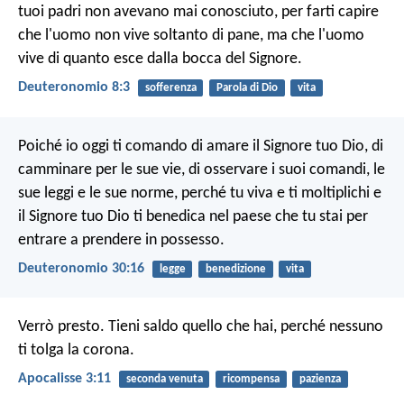
tuoi padri non avevano mai conosciuto, per farti capire
che l'uomo non vive soltanto di pane, ma che l'uomo
vive di quanto esce dalla bocca del Signore.
Deuteronomio 8:3
sofferenza
Parola di Dio
vita
Poiché io oggi ti comando di amare il Signore tuo Dio, di
camminare per le sue vie, di osservare i suoi comandi, le
sue leggi e le sue norme, perché tu viva e ti moltiplichi e
il Signore tuo Dio ti benedica nel paese che tu stai per
entrare a prendere in possesso.
Deuteronomio 30:16
legge
benedizione
vita
Verrò presto. Tieni saldo quello che hai, perché nessuno
ti tolga la corona.
Apocalisse 3:11
seconda venuta
ricompensa
pazienza