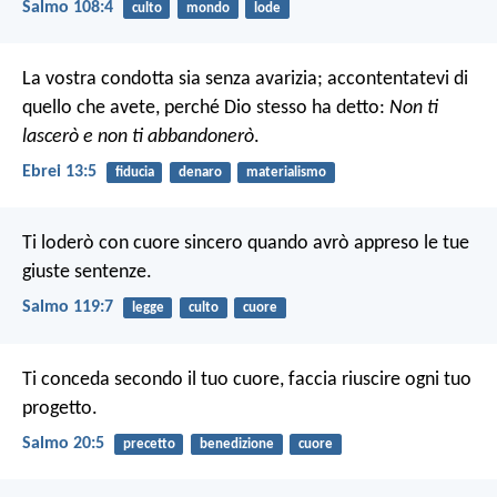
Salmo 108:4
culto
mondo
lode
La vostra condotta sia senza avarizia; accontentatevi di
quello che avete, perché Dio stesso ha detto:
Non ti
lascerò e non ti abbandonerò
.
Ebrei 13:5
fiducia
denaro
materialismo
Ti loderò con cuore sincero
quando avrò appreso le tue
giuste sentenze.
Salmo 119:7
legge
culto
cuore
Ti conceda secondo il tuo cuore,
faccia riuscire ogni tuo
progetto.
Salmo 20:5
precetto
benedizione
cuore