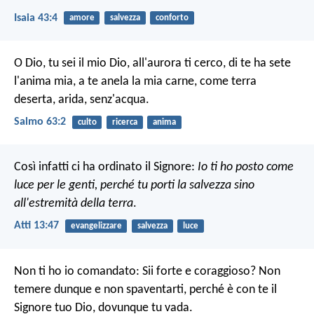
Isaia 43:4
amore
salvezza
conforto
O Dio, tu sei il mio Dio,
all'aurora ti cerco,
di te ha sete
l'anima mia,
a te anela la mia carne,
come terra
deserta,
arida, senz'acqua.
Salmo 63:2
culto
ricerca
anima
Così infatti ci ha ordinato il Signore:
Io ti ho posto come
luce per le genti,
perché tu porti la salvezza sino
all'estremità della terra
.
Atti 13:47
evangelizzare
salvezza
luce
Non ti ho io comandato: Sii forte e coraggioso? Non
temere dunque e non spaventarti, perché è con te il
Signore tuo Dio, dovunque tu vada.