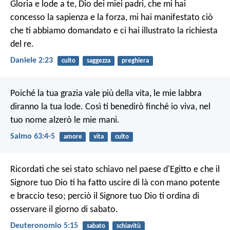
Gloria e lode a te, Dio dei miei padri,
che mi hai
concesso la sapienza e la forza,
mi hai manifestato ciò
che ti abbiamo domandato
e ci hai illustrato la richiesta
del re.
Daniele 2:23
culto
saggezza
preghiera
Poiché la tua grazia vale più della vita,
le mie labbra
diranno la tua lode.
Così ti benedirò finché io viva,
nel
tuo nome alzerò le mie mani.
Salmo 63:4-5
amore
vita
culto
Ricordati che sei stato schiavo nel paese d'Egitto e che il
Signore tuo Dio ti ha fatto uscire di là con mano potente
e braccio teso; perciò il Signore tuo Dio ti ordina di
osservare il giorno di sabato.
Deuteronomio 5:15
sabato
schiavitù