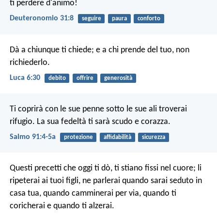
ti perdere d'animo!
Deuteronomio 31:8
seguire
paura
conforto
Dà a chiunque ti chiede; e a chi prende del tuo, non
richiederlo.
Luca 6:30
debito
offrire
generosità
Ti coprirà con le sue penne
sotto le sue ali troverai
rifugio.
La sua fedeltà ti sarà scudo e corazza.
Salmo 91:4-5a
protezione
affidabilità
sicurezza
Questi precetti che oggi ti dò, ti stiano fissi nel cuore; li
ripeterai ai tuoi figli, ne parlerai quando sarai seduto in
casa tua, quando camminerai per via, quando ti
coricherai e quando ti alzerai.