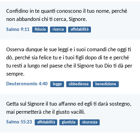
Confidino in te quanti conoscono il tuo nome,
perché
non abbandoni chi ti cerca, Signore.
Salmo 9:11
fiducia
ricerca
affidabilità
Osserva dunque le sue leggi e i suoi comandi che oggi ti
dò, perché sia felice tu e i tuoi figli dopo di te e perché
tu resti a lungo nel paese che il Signore tuo Dio ti dà per
sempre.
Deuteronomio 4:40
legge
obbedienza
benedizione
Getta sul Signore il tuo affanno
ed egli ti darà sostegno,
mai permetterà che il giusto vacilli.
Salmo 55:23
affidabilità
giustizia
sicurezza