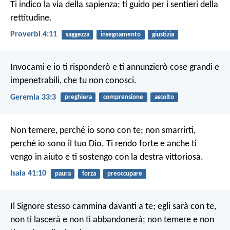
Ti indico la via della sapienza;
ti guido per i sentieri della
rettitudine.
Proverbi 4:11
saggezza
insegnamento
giustizia
Invocami e io ti risponderò e ti annunzierò cose grandi e
impenetrabili, che tu non conosci.
Geremia 33:3
preghiera
comprensione
ascolto
Non temere, perché io sono con te;
non smarrirti,
perché io sono il tuo Dio.
Ti rendo forte e anche ti
vengo in aiuto
e ti sostengo con la destra vittoriosa.
Isaia 41:10
paura
forza
preoccupare
Il Signore stesso cammina davanti a te; egli sarà con te,
non ti lascerà e non ti abbandonerà; non temere e non