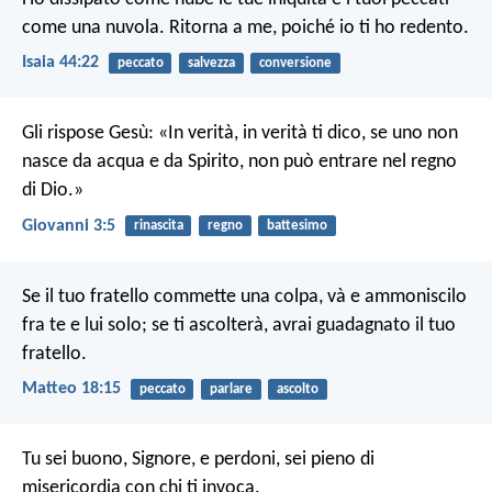
come una nuvola.
Ritorna a me, poiché io ti ho redento.
Isaia 44:22
peccato
salvezza
conversione
Gli rispose Gesù: «In verità, in verità ti dico, se uno non
nasce da acqua e da Spirito, non può entrare nel regno
di Dio.»
Giovanni 3:5
rinascita
regno
battesimo
Se il tuo fratello commette una colpa, và e ammoniscilo
fra te e lui solo; se ti ascolterà, avrai guadagnato il tuo
fratello.
Matteo 18:15
peccato
parlare
ascolto
Tu sei buono, Signore, e perdoni,
sei pieno di
misericordia con chi ti invoca.