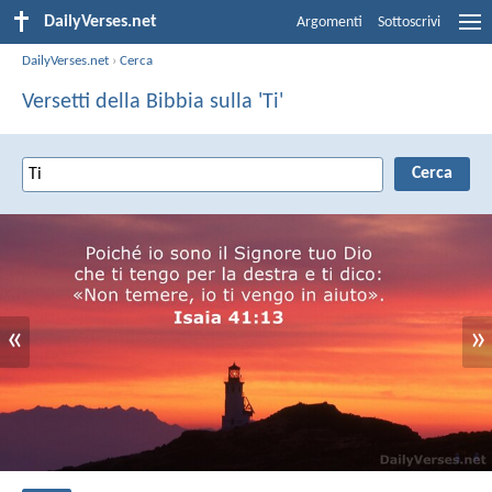
DailyVerses.net
Argomenti
Sottoscrivi
DailyVerses.net
›
Cerca
Versetti della Bibbia sulla 'Ti'
«
»