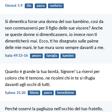
Giosué 1:9
Dio
paura
conforto
Si dimentica forse una donna del suo bambino,
così da
non commuoversi per il figlio delle sue viscere?
Anche
se queste donne si dimenticassero,
io invece non ti
dimenticherò mai.
Ecco, ti ho disegnato sulle palme
delle mie mani,
le tue mura sono sempre davanti a me.
Isaia 49:15-16
amore
famiglia
bambini
Quanto è grande la tua bontà, Signore!
La riservi per
coloro che ti temono,
ne ricolmi chi in te si rifugia
davanti agli occhi di tutti.
Salmo 31:20
fiducia
paura
benedizione
Perché osservi la pagliuzza nell'occhio del tuo fratello,