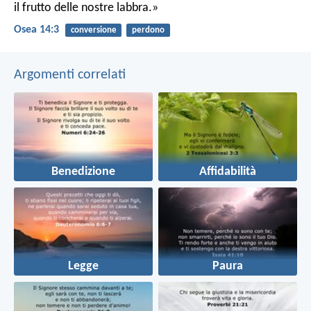
il frutto delle nostre labbra.»
Osea 14:3
conversione
perdono
Argomenti correlati
Benedizione
Affidabilità
Legge
Paura