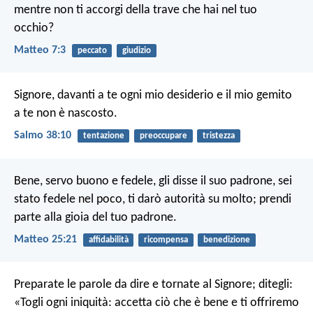
mentre non ti accorgi della trave che hai nel tuo
occhio?
Matteo 7:3
peccato
giudizio
Signore, davanti a te ogni mio desiderio
e il mio gemito
a te non è nascosto.
Salmo 38:10
tentazione
preoccupare
tristezza
Bene, servo buono e fedele, gli disse il suo padrone, sei
stato fedele nel poco, ti darò autorità su molto; prendi
parte alla gioia del tuo padrone.
Matteo 25:21
affidabilità
ricompensa
benedizione
Preparate le parole da dire
e tornate al Signore;
ditegli:
«Togli ogni iniquità:
accetta ciò che è bene
e ti offriremo