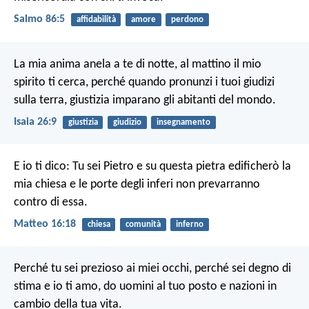
Salmo 86:5
affidabilità
amore
perdono
La mia anima anela a te di notte,
al mattino il mio
spirito ti cerca,
perché quando pronunzi i tuoi giudizi
sulla terra,
giustizia imparano gli abitanti del mondo.
Isaia 26:9
giustizia
giudizio
insegnamento
E io ti dico: Tu sei Pietro e su questa pietra edificherò la
mia chiesa e le porte degli inferi non prevarranno
contro di essa.
Matteo 16:18
chiesa
comunità
inferno
Perché tu sei prezioso ai miei occhi,
perché sei degno di
stima e io ti amo,
do uomini al tuo posto
e nazioni in
cambio della tua vita.