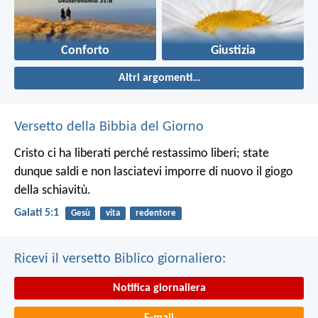
Conforto
Giustizia
Altri argomenti…
Versetto della Bibbia del Giorno
Cristo ci ha liberati perché restassimo liberi; state
dunque saldi e non lasciatevi imporre di nuovo il giogo
della schiavitù.
Galati 5:1
Gesù
vita
redentore
Ricevi il versetto Biblico giornaliero:
Notifica giornaliera