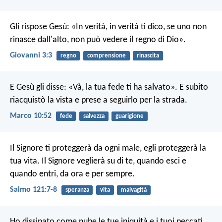
Gli rispose Gesù: «In verità, in verità ti dico, se uno non
rinasce dall'alto, non può vedere il regno di Dio».
Giovanni 3:3
regno
comprensione
rinascita
E Gesù gli disse: «Và, la tua fede ti ha salvato». E subito
riacquistò la vista e prese a seguirlo per la strada.
Marco 10:52
fede
salvezza
guarigione
Il Signore ti proteggerà da ogni male,
egli proteggerà la
tua vita.
Il Signore veglierà su di te, quando esci e
quando entri,
da ora e per sempre.
Salmo 121:7-8
speranza
vita
malvagità
Ho dissipato come nube le tue iniquità
e i tuoi peccati