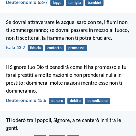
Deuteronomio 6:6-7
legge
famiglia
bambini
Se dovrai attraversare le acque, sarò con te,
i fiumi non
ti sommergeranno;
se dovrai passare in mezzo al fuoco,
non ti scotterai,
la fiamma non ti potrà bruciare.
Isaia 43:2
fiducia
conforto
promesse
Il Signore tuo Dio ti benedirà come ti ha promesso e tu
farai prestiti a molte nazioni e non prenderai nulla in
prestito; dominerai molte nazioni mentre esse non ti
domineranno.
Deuteronomio 15:6
denaro
debito
benedizione
Ti loderò tra i popoli, Signore,
a te canterò inni tra le
genti.