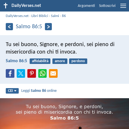
DailyVerses.net
Argomenti
Sottoscrivi
DailyVerses.net
›
Libri Biblici
›
Salmi
›
86
Salmo 86:5
Tu sei buono, Signore, e perdoni,
sei pieno di
misericordia con chi ti invoca.
Salmo 86:5
affidabilità
amore
perdono
Leggi
Salmo 86
online
CEI