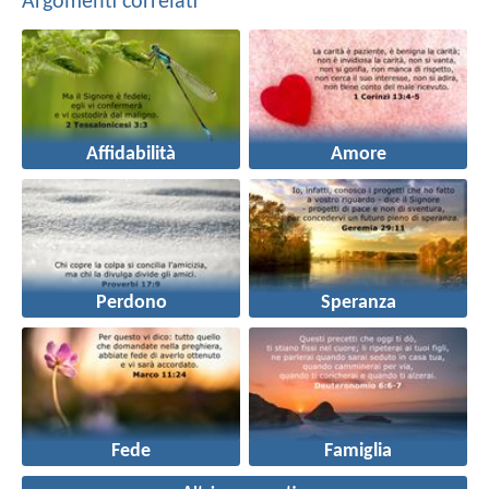
Argomenti correlati
Affidabilità
Amore
Perdono
Speranza
Fede
Famiglia