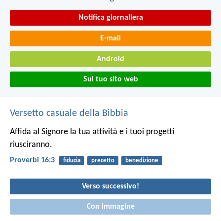
Notifica giornaliera
E-mail
Android
Sul tuo sito web
Versetto casuale della Bibbia
Affida al Signore la tua attività
e i tuoi progetti
riusciranno.
Proverbi 16:3
fiducia
precetto
benedizione
Verso successivo!
Con immagine