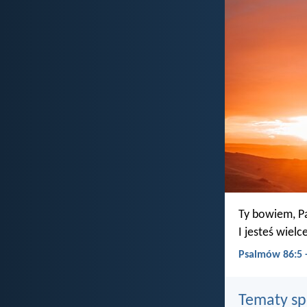
Ty bowiem, Pa
I jesteś wielc
Psalmów 86:5
Tematy s