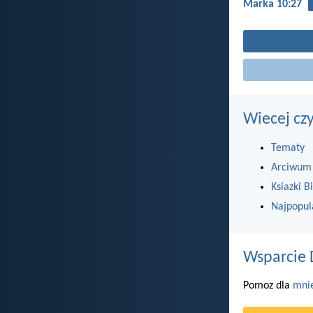
Marka 10:27
Wiecej cz
Tematy
Arciwum
Ksiazki Bi
Najpopul
Wsparcie 
Pomoz dla
mni