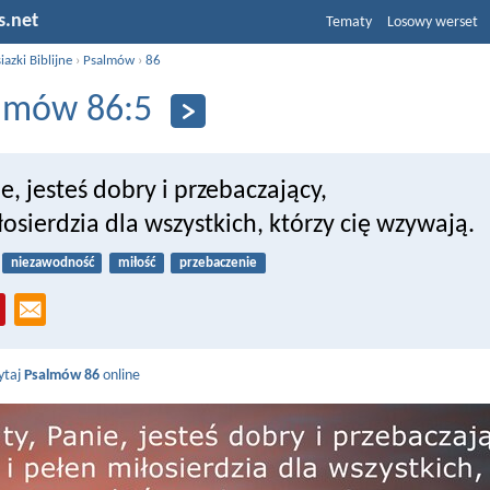
s.net
Tematy
Losowy werset
iazki Biblijne
›
Psalmów
›
86
lmów 86:5
ie, jesteś dobry i przebaczający,
łosierdzia dla wszystkich, którzy cię wzywają.
niezawodność
miłość
przebaczenie
ytaj
Psalmów 86
online