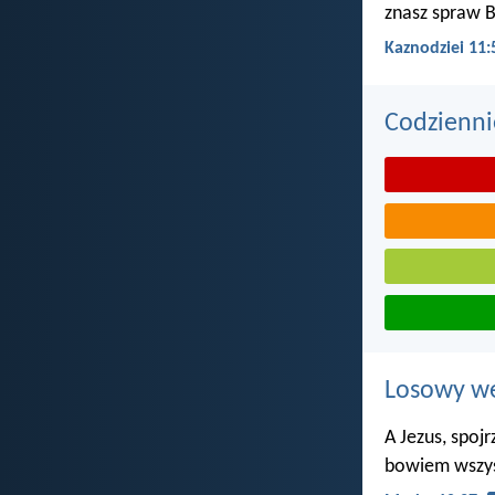
znasz spraw B
Kaznodziei 11:
Codzienni
Losowy wer
A Jezus, spoj
bowiem wszys