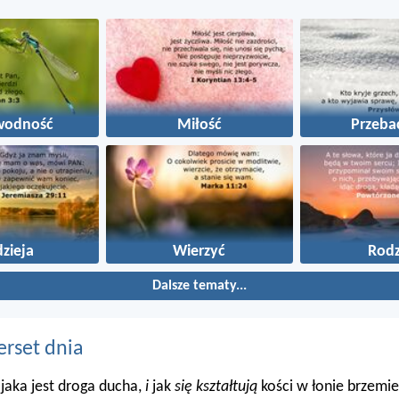
wodność
Miłość
Przeba
zieja
Wierzyć
Rodz
Dalsze tematy...
erset dnia
 jaka jest droga ducha,
i
jak
się kształtują
kości w łonie brzemie