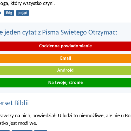
oga, który wszystko czyni.
5
Bóg
pojąć
e jeden cytat z Pisma Swietego Otrzymac:
Codzienne powiadomienie
Email
Android
Na twojej stronie
set Biblii
rzawszy na nich, powiedział: U ludzi to niemożliwe, ale nie u B
tko jest możliwe.