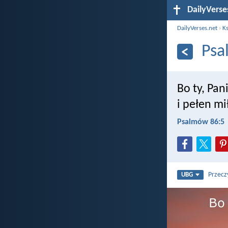
DailyVerse
DailyVerses.net
›
Ks
Psa
Bo ty, Pan
i pełen mi
Psalmów 86:5
Przecz
UBG