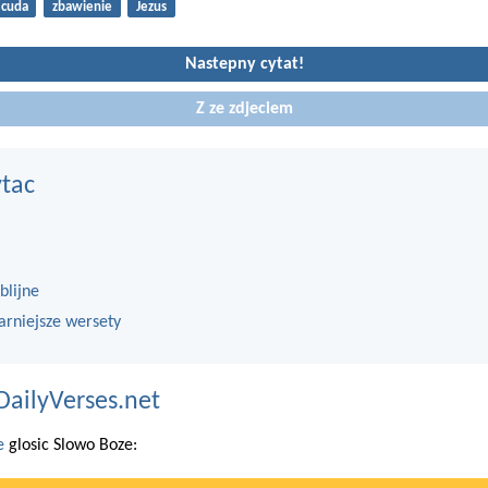
cuda
zbawienie
Jezus
Nastepny cytat!
Z ze zdjeciem
ytac
blijne
arniejsze wersety
DailyVerses.net
e
glosic Slowo Boze: