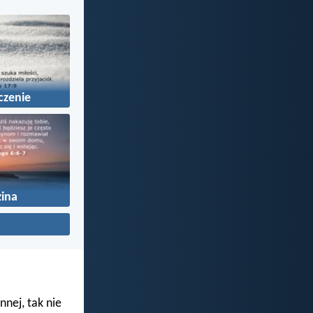
czenie
ina
nnej, tak nie