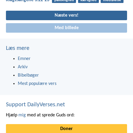
Klagesangene 3:22-23
pålidelighed
kærlighed
medfølelse
Næste vers!
Med billede
Læs mere
Emner
Arkiv
Bibelbøger
Mest populære vers
Support DailyVerses.net
Hjælp
mig
med at sprede Guds ord:
Doner