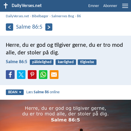
DailyVerses.net
Emner
Abonner
DailyVerses.net
›
Bibelbøger
›
Salmernes Bog
›
86
Salme 86:5
Herre, du er god og tilgiver gerne,
du er tro mod
alle, der stoler på dig.
Salme 86:5
pålidelighed
kærlighed
tilgivelse
Læs
Salme 86
online
BDAN