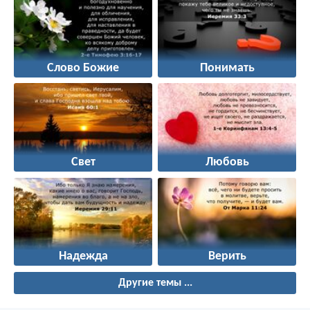
Слово Божие
Понимать
Свет
Любовь
Надежда
Верить
Другие темы ...