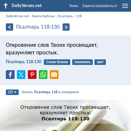
DailyVerses.net
Темы
Зарегистрироваться
DailyVerses.net
›
Книги Библии
›
Псалтирь
›
118
Псалтирь 118:130
Откровение слов Твоих просвещает,
вразумляет простых.
Псалтирь 118:130
Слово Божие
понимать
свет
Читать
Псалтирь 118
в интернете
СП