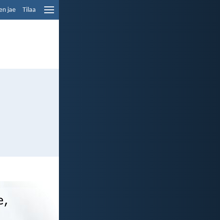
en jae
Tilaa