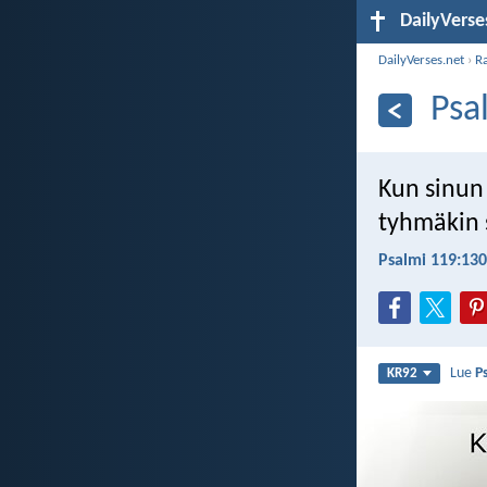
DailyVerse
DailyVerses.net
›
R
Psa
Kun sinun 
tyhmäkin 
Psalmi 119:130
Lue
P
KR92