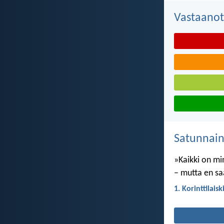
Vastaanot
Satunnai
»Kaikki on min
– mutta en sa
1. Korinttilaisk