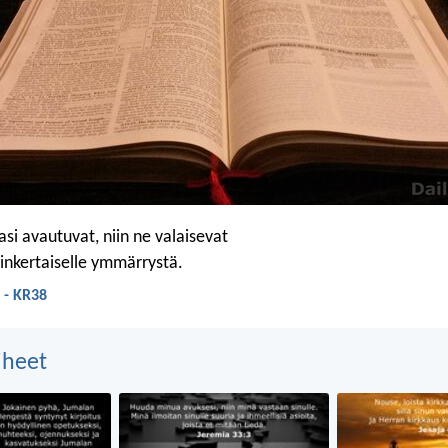
si avautuvat, niin ne valaisevat
sinkertaiselle ymmärrystä.
 - KR38
aiheet