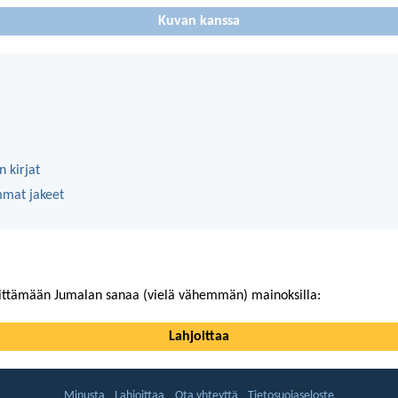
Kuvan kanssa
 kirjat
mmat jakeet
ittämään Jumalan sanaa (vielä vähemmän) mainoksilla:
Lahjoittaa
Minusta
Lahjoittaa
Ota yhteyttä
Tietosuojaseloste