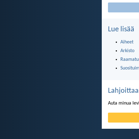
Lue lisää
Aiheet
Arkisto
Raamatun
Suositui
Lahjoittaa
Auta minua lev