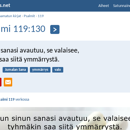
s.net
Aiheet
Satunnain
aamatun kirjat
›
Psalmit
›
119
lmi 119:130
sanasi avautuu, se valaisee,
saa siitä ymmärrystä.
Jumalan Sana
ymmärrys
valo
salmi 119
verkossa