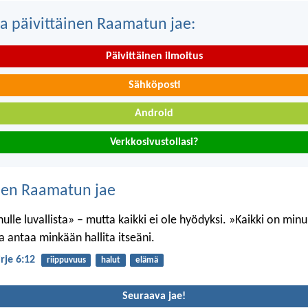
a päivittäinen Raamatun jae:
Päivittäinen ilmoitus
Sähköposti
Android
Verkkosivustollasi?
nen Raamatun jae
ulle luvallista» – mutta kaikki ei ole hyödyksi. »Kaikki on minul
a antaa minkään hallita itseäni.
irje 6:12
riippuvuus
halut
elämä
Seuraava jae!