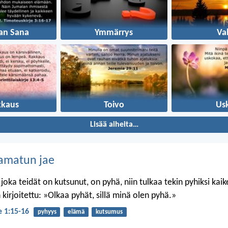
an Sana
Ymmärrys
Va
kkaus
Toivo
Us
Lisää aiheita…
amatun jae
 joka teidät on kutsunut, on pyhä, niin tulkaa tekin pyhiksi kai
kirjoitettu: »Olkaa pyhät, sillä minä olen pyhä.»
je 1:15-16
pyhyys
elämä
kutsumus