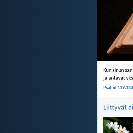
Kun sinun sana
ja antavat yk
Psalmi 119:130
Liittyvät 