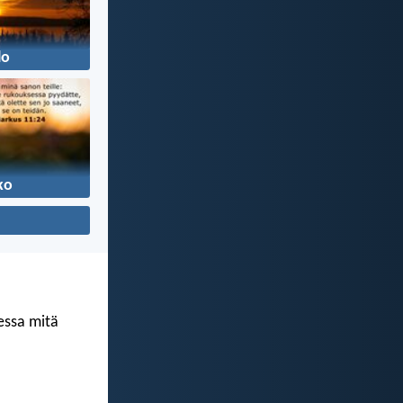
lo
ko
kessa mitä