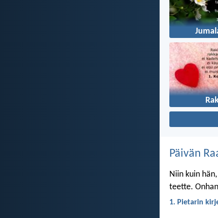
Jumal
Ra
Päivän Ra
Niin kuin hän,
teette. Onhan 
1. Pietarin kir