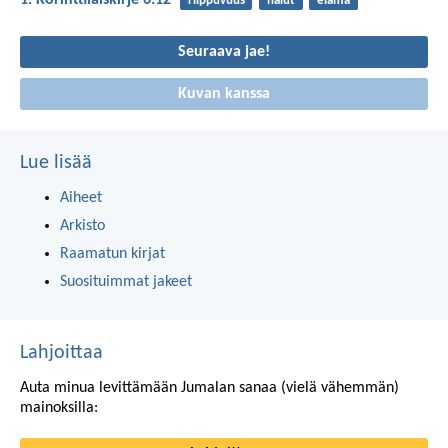
1. Korinttilaiskirje 6:12
riippuvuus
halut
elämä
Seuraava jae!
Kuvan kanssa
Lue lisää
Aiheet
Arkisto
Raamatun kirjat
Suosituimmat jakeet
Lahjoittaa
Auta minua levittämään Jumalan sanaa (vielä vähemmän)
mainoksilla: