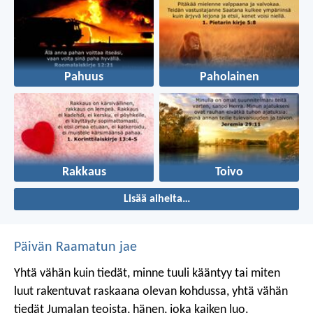
Pahuus
Paholainen
Rakkaus
Toivo
Lisää aiheita…
Päivän Raamatun jae
Yhtä vähän kuin tiedät, minne tuuli kääntyy
tai miten
luut rakentuvat raskaana olevan kohdussa,
yhtä vähän
tiedät Jumalan teoista,
hänen, joka kaiken luo.