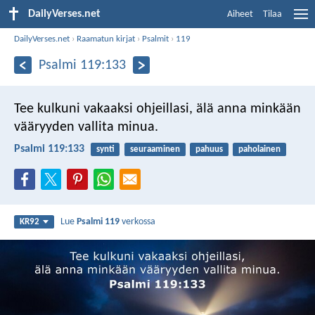
DailyVerses.net
Aiheet
Tilaa
DailyVerses.net
›
Raamatun kirjat
›
Psalmit
›
119
Psalmi 119:133
Tee kulkuni vakaaksi ohjeillasi,
älä anna minkään
vääryyden vallita minua.
Psalmi 119:133
synti
seuraaminen
pahuus
paholainen
Lue
Psalmi 119
verkossa
KR92