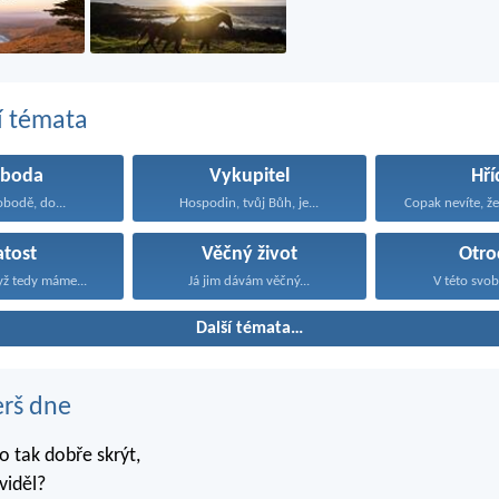
í témata
oboda
Vykupitel
Hří
obodě, do...
Hospodin, tvůj Bůh, je...
atost
Věčný život
Otro
yž tedy máme...
Já jim dávám věčný...
V této svob
Další témata…
erš dne
 tak dobře skrýt,
viděl?