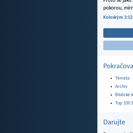
Proto se jako 
pokorou, mírno
Koloským 3:12
Pokračova
Témata
Archiv
Biblické 
Top 100 B
Darujte