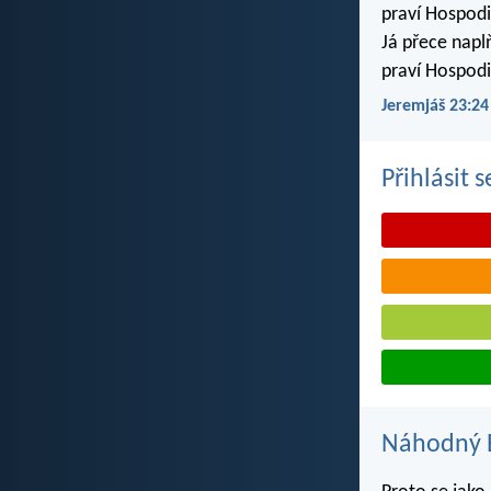
praví Hospodi
Já přece napl
praví Hospodi
Jeremjáš 23:24
Přihlásit 
Náhodný B