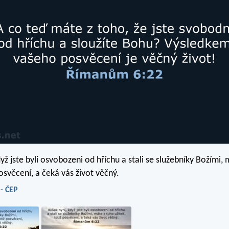
yž jste byli osvobozeni od hříchu a stali se služebníky Božími,
posvěcení, a čeká vás život věčný.
- ČEP