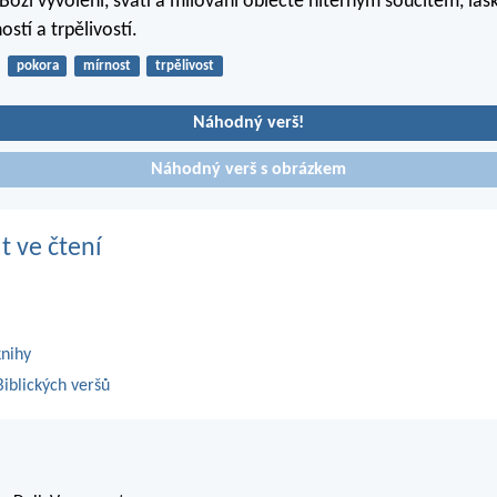
Boží vyvolení, svatí a milovaní oblečte niterným soucitem, las
stí a trpělivostí.
pokora
mírnost
trpělivost
Náhodný verš!
Náhodný verš s obrázkem
t ve čtení
knihy
iblických veršů