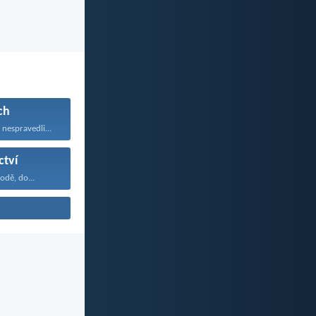
ch
Copak nevíte, že nespravedliví...
ctví
odě, do...