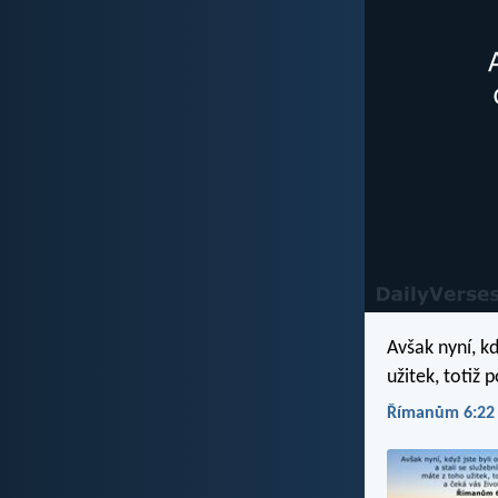
Avšak nyní, kd
užitek, totiž 
Římanům 6:22 