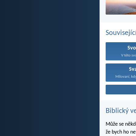
Souvisejíc
Sv
V této sv
Sv
Milovaní, kd
Biblický v
Může se někdo
že bych ho ne