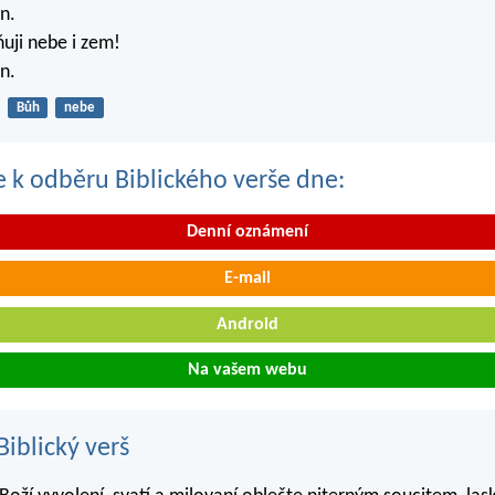
n.
ňuji nebe i zem!
n.
Bůh
nebe
se k odběru Biblického verše dne:
Denní oznámení
E-mail
Android
Na vašem webu
iblický verš