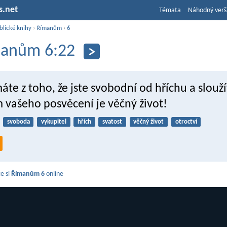
s.net
Témata
Náhodný verš
blické knihy
›
Římanům
›
6
anům 6:22
áte z toho, že jste svobodní od hříchu a slouž
 vašeho posvěcení je věčný život!
svoboda
vykupitel
hřích
svatost
věčný život
otroctví
e si
Římanům 6
online