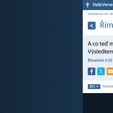
DailyVerse
DailyVerses.net
›
Bi
Řím
A co teď m
Výsledkem
Římanům 6:22
Přečtět
B21