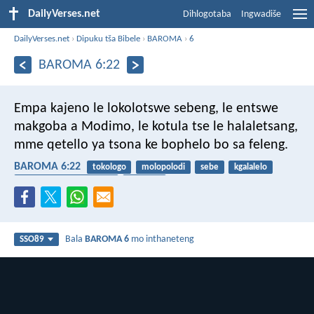
DailyVerses.net
Dihlogotaba
Ingwadiše
DailyVerses.net
›
Dipuku tša Bibele
›
BAROMA
›
6
BAROMA 6:22
Empa kajeno le lokolotswe sebeng, le entswe
makgoba a Modimo, le kotula tse le halaletsang,
mme qetello ya tsona ke bophelo bo sa feleng.
BAROMA 6:22
tokologo
molopolodi
sebe
kgalalelo
bophelo bjo bo sa felego
bokgoba
Bala
BAROMA 6
mo inthaneteng
SSO89