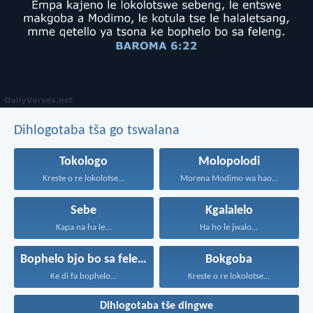
Dihlogotaba tša go tswalana
Tokologo
Molopolodi
Kreste o re lokolotse...
Morena Modimo wa hao...
Sebe
Kgalalelo
Kapa na ha le...
Ha ho le jwalo...
Bophelo bjo bo sa felego
Bokgoba
Ke di fa bophelo...
Kreste o re lokolotse...
Dihlogotaba tše dingwe