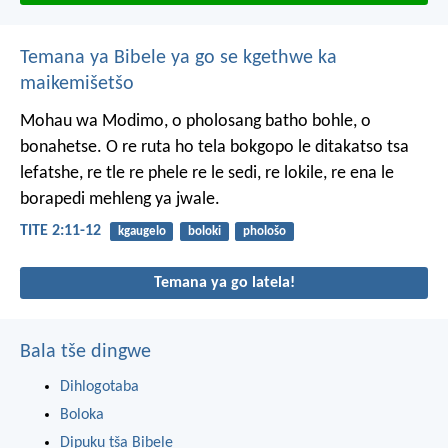
Temana ya Bibele ya go se kgethwe ka
maikemišetšo
Mohau wa Modimo, o pholosang batho bohle, o
bonahetse. O re ruta ho tela bokgopo le ditakatso tsa
lefatshe, re tle re phele re le sedi, re lokile, re ena le
borapedi mehleng ya jwale.
TITE 2:11-12
kgaugelo
boloki
phološo
Temana ya go latela!
Bala tše dingwe
Dihlogotaba
Boloka
Dipuku tša Bibele