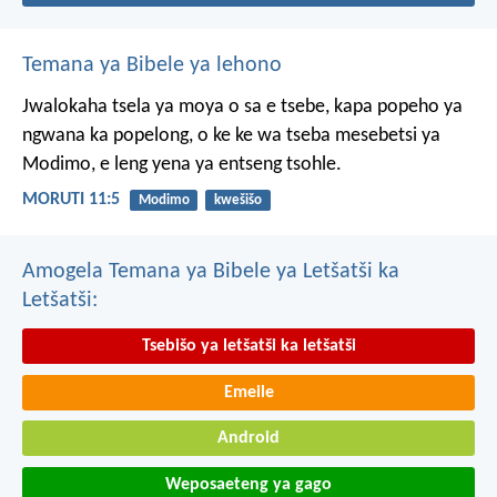
Temana ya Bibele ya lehono
Jwalokaha tsela ya moya
o sa e tsebe,
kapa popeho ya
ngwana
ka popelong,
o ke ke wa tseba
mesebetsi ya
Modimo,
e leng yena ya entseng tsohle.
MORUTI 11:5
Modimo
kwešišo
Amogela Temana ya Bibele ya Letšatši ka
Letšatši:
Tsebišo ya letšatši ka letšatši
Emeile
Android
Weposaeteng ya gago