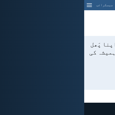
سبسکرائب
اپنا پَھل
 ہمیشہ کی