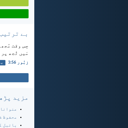
بے ترتیب
جِس وقت مُجھ
مَیں تُجھ پر 
زبُور 56:‏3
بھ
مزید پڑھ
عنوانا
محفوظ ش
بائبل ک