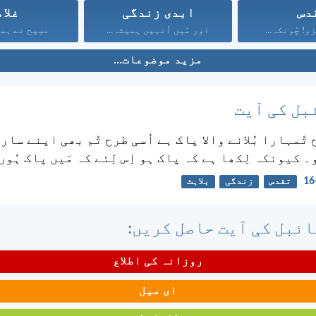
دس
ابدی زندگی
غلام
و! چُونکہ...
اور مَیں اُنہیں ہمیشہ...
مسِیح نے ہمی
مزید موضوعات...
بل کی آیت
 تُمہارا بُلانے والا پاک ہے اُسی طرح تُم بھی اپنے سار
 کیونکہ لِکھا ہے کہ پاک ہو اِس لِئے کہ مَیں پاک ہُوں
تقدس
زندگی
بلاہٹ
ئبل کی آیت حاصل کریں:
روزانہ کی اطلاع
ای میل