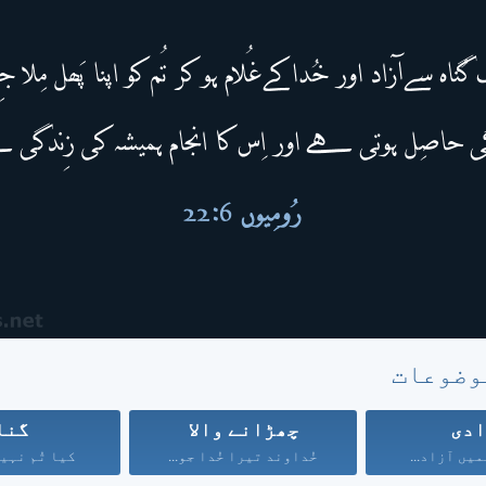
وضوعات
دی
چھڑانے والا
گنا
میں آزاد...
خُداوند تیرا خُدا جو...
کیا تُم نہیں