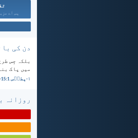
تق
پس اَے عزِیز
دن کی بائ
بلکہ جِس طرح
میں پاک بنو۔
۱-پطرؔس 1:‏15-‏16
روزانہ با