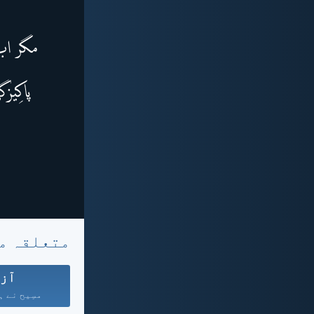
متعلقہ م
آزا
مسِیح نے ہ