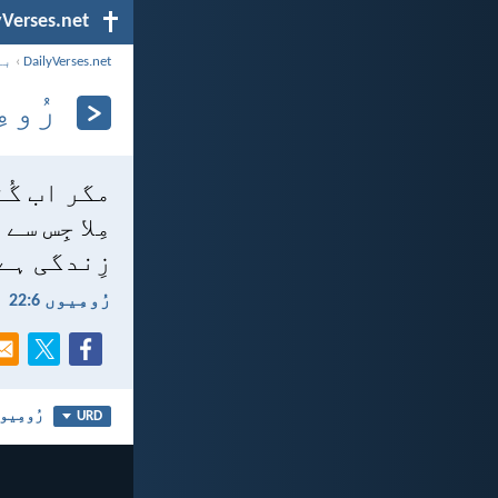
yVerses.net
DailyVerses.net
›
با
رُومِی
مگر اب گُن
مِلا جِس س
زِندگی ہے
رُومِیوں 6:‏22
رُومِیوں
URD