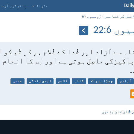
Dail
عنوانات
بے ترتیب آیت
ئبل کی کتابیں
›
رُومِیوں
›
6
وں 6:‏22
اہ سے آزاد اور خُدا کے غُلام ہو کر تُم کو 
ے پاکِیزگی حاصِل ہوتی ہے اور اِس کا انجام
۔
آزادی
چھڑانے والا
گناہ
تقدس
ابدی زندگی
غلامی
 6
آن لائن پڑھیں