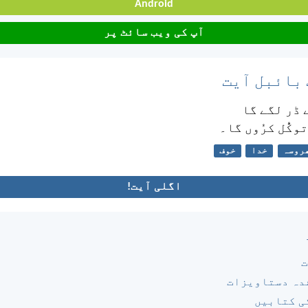
Android
آپ کی ویب سائٹ پر
 بائبل آیت
ے ڈر لگے گا
توکُّل کرُوں گا۔
روسہ
خدا
خوف
اگلی آیت!
ت
دہ دستاویزات
ی کتابیں