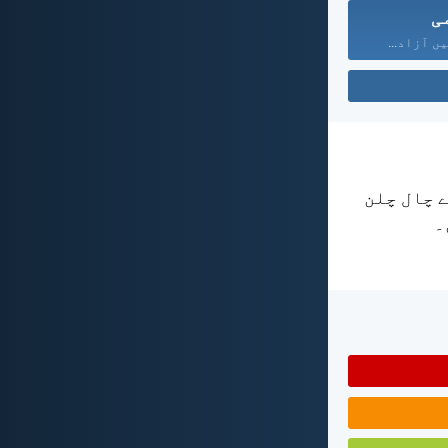
ی
ں آزاد...
ے چال چلن
۔