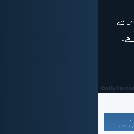
ہ
 جانتے...