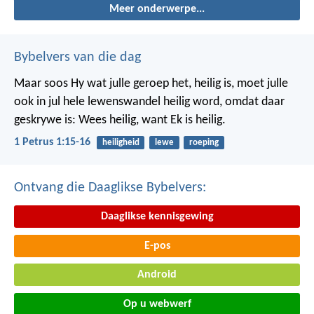
Meer onderwerpe...
Bybelvers van die dag
Maar soos Hy wat julle geroep het, heilig is, moet julle
ook in jul hele lewenswandel heilig word, omdat daar
geskrywe is: Wees heilig, want Ek is heilig.
1 Petrus 1:15-16
heiligheid
lewe
roeping
Ontvang die Daaglikse Bybelvers:
Daaglikse kennisgewing
E-pos
Android
Op u webwerf