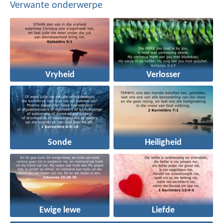
Verwante onderwerpe
Vryheid
Verlosser
Sonde
Heiligheid
Ewige lewe
Liefde