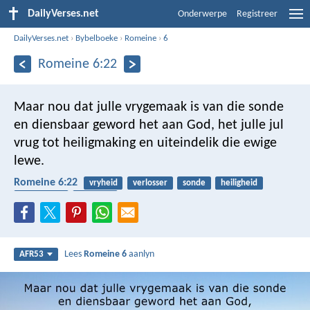
DailyVerses.net
Onderwerpe
Registreer
DailyVerses.net
›
Bybelboeke
›
Romeine
›
6
Romeine 6:22
Maar nou dat julle vrygemaak is van die sonde
en diensbaar geword het aan God, het julle jul
vrug tot heiligmaking en uiteindelik die ewige
lewe.
Romeine 6:22
vryheid
verlosser
sonde
heiligheid
ewige lewe
slawerny
Lees
Romeine 6
aanlyn
AFR53