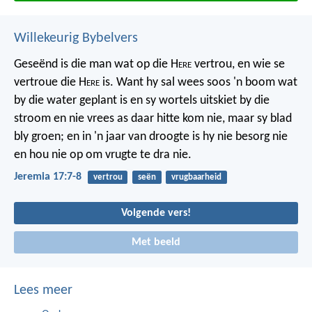
Willekeurig Bybelvers
Geseënd is die man wat op die H
ere
vertrou,
en wie se
vertroue die H
ere
is.
Want hy sal wees soos 'n boom wat
by die water geplant is
en sy wortels uitskiet by die
stroom
en nie vrees as daar hitte kom nie,
maar sy blad
bly groen;
en in 'n jaar van droogte is hy nie besorg nie
en hou nie op om vrugte te dra nie.
Jeremia 17:7-8
vertrou
seën
vrugbaarheid
Volgende vers!
Met beeld
Lees meer